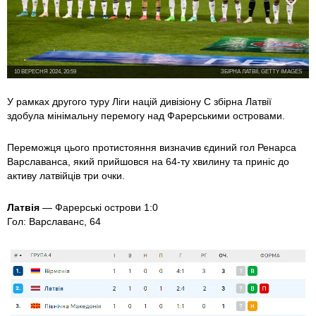
10 ВЕРЕСНЯ 2024, 20:59
ЗБІРНА ЛАТВІЇ, GETTY IMAGES
У рамках другого туру Ліги націй дивізіону С збірна Латвії
здобула мінімальну перемогу над Фарерськими островами.
Переможця цього протистояння визначив єдиний гол Ренарса
Варславанса, який прийшовся на 64-ту хвилину та приніс до
активу латвійців три очки.
Латвія
— Фарерські острови 1:0
Гол: Варславанс, 64