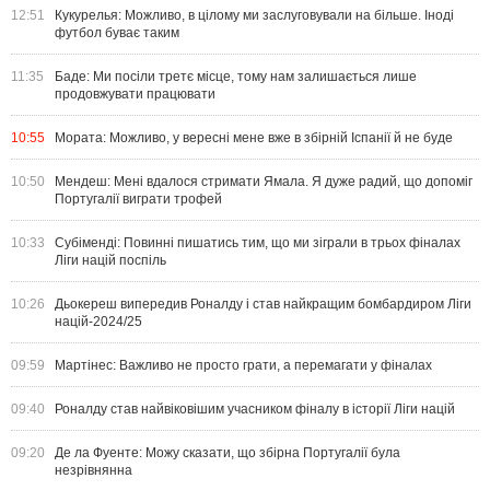
12:51
Кукурелья: Можливо, в цілому ми заслуговували на більше. Іноді
футбол буває таким
11:35
Баде: Ми посіли третє місце, тому нам залишається лише
продовжувати працювати
10:55
Мората: Можливо, у вересні мене вже в збірній Іспанії й не буде
10:50
Мендеш: Мені вдалося стримати Ямала. Я дуже радий, що допоміг
Португалії виграти трофей
10:33
Субіменді: Повинні пишатись тим, що ми зіграли в трьох фіналах
Ліги націй поспіль
10:26
Дьокереш випередив Роналду і став найкращим бомбардиром Ліги
націй-2024/25
09:59
Мартінес: Важливо не просто грати, а перемагати у фіналах
09:40
Роналду став найвіковішим учасником фіналу в історії Ліги націй
09:20
Де ла Фуенте: Можу сказати, що збірна Португалії була
незрівнянна