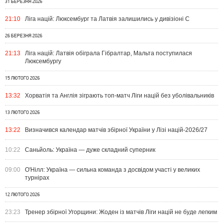
31 БЕРЕЗНЯ 2026
21:10
Ліга націй: Люксембург та Латвія залишились у дивізіоні С
26 БЕРЕЗНЯ 2026
21:13
Ліга націй: Латвія обіграла Гібралтар, Мальта поступилася
Люксембургу
15 ЛЮТОГО 2026
13:32
Хорватія та Англія зіграють топ-матч Ліги націй без уболівальників
13 ЛЮТОГО 2026
13:22
Визначився календар матчів збірної України у Лізі націй-2026/27
10:22
Саньйоль: Україна — дуже складний суперник
09:00
О'Нілл: Україна — сильна команда з досвідом участі у великих
турнірах
12 ЛЮТОГО 2026
23:23
Тренер збірної Угорщини: Жоден із матчів Ліги націй не буде легким