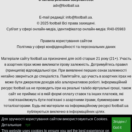
adv@football.ua
E-mail редакції:
info@football.ua
.
© 2025 football Всі права захищені.
Суб'єкт у сфері онлайн-медіа, і
дентифікатор онлайн-медіа: R40-05983
Правила користування сайтом
Політика у сфері конфіденційності та персональних даних
Матеріали сайту football.ua призначені для осіб старше 21 року (21+). Участь
в азартних іграх може викликати ігрову залежність. Дотримуйтесь правил
(принципів) відповідальної гри. При виявленні перших ознак залежності
негайно зверніться до спеціаліста. Пам'ятайте, що участь в азартних іграх не
може бути джерелом доходів або альтернативою роботі. Інформаційний
ресурс football.ua не проводить ігри на реальні та/або віртуальні гроші, також
сайт не приймає ні в якій формі оплату ставок та інших платежів, які
пов’язані/можуть бути пов’язані з азартними іграми, букмекерами чи
тоталізаторами. Будь-які матеріали на інформаційному ресурсі football.ua
публікуються виключно в інформаційних цілях.
Для зручності користування сайтом використовуються Cookies.
Згоден /
Детальніше
тут
Got it
This website uses cookies to ensure you get the best experience on