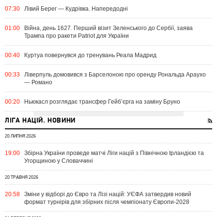
07:30
Лівий Берег — Кудрівка. Напередодні
01:00
Війна, день 1627. Перший візит Зеленського до Сербії, заява
Трампа про ракети Patriot для України
00:40
Куртуа повернувся до тренувань Реала Мадрид
00:33
Ліверпуль домовився з Барселоною про оренду Рональда Араухо
— Романо
00:20
Ньюкасл розглядає трансфер Гейб’єрга на заміну Бруно
ЛІГА НАЦІЙ. НОВИНИ
20 ЛИПНЯ 2026
19:00
Збірна України проведе матчі Ліги націй з Північною Ірландією та
Угорщиною у Словаччині
20 ТРАВНЯ 2026
20:58
Зміни у відборі до Євро та Лізі націй: УЄФА затвердив новий
формат турнірів для збірних після чемпіонату Європи-2028