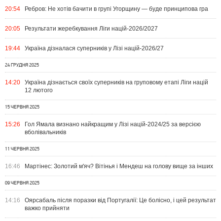
20:54
Ребров: Не хотів бачити в групі Угорщину — буде принципова гра
20:05
Результати жеребкування Ліги націй-2026/2027
19:44
Україна дізналася суперників у Лізі націй-2026/27
24 ГРУДНЯ 2025
14:20
Україна дізнається своїх суперників на груповому етапі Ліги націй
12 лютого
15 ЧЕРВНЯ 2025
15:26
Гол Ямала визнано найкращим у Лізі націй-2024/25 за версією
вболівальників
11 ЧЕРВНЯ 2025
16:46
Мартінес: Золотий м'яч? Вітінья і Мендеш на голову вище за інших
09 ЧЕРВНЯ 2025
14:16
Оярсабаль після поразки від Португалії: Це болісно, ​​і цей результат
важко прийняти