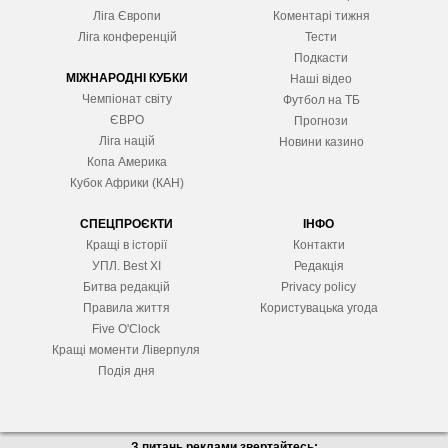
Ліга Європ
и
Коментарі тижня
Ліга конференцій
Тести
Подкасти
МІЖНАРОДНІ КУБКИ
Наші відео
Чемпіонат світу
Футбол на ТБ
ЄВРО
Прогнози
Ліга націй
Новини казино
Копа Америка
Кубок Африки (КАН)
СПЕЦПРОЄКТИ
ІНФО
Кращі в історії
Контакти
УПЛ. Best XІ
Редакція
Битва редакцій
Privacy policy
Правила життя
Користувацька угода
Five O'Clock
Кращі моменти Ліверпуля
Подія дня
З питань реклами звертайтесь: