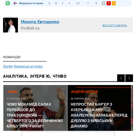
Микита Євтушенко
всі статті автора
Football.ua
КОМАНДИ
Латвія
Фарерські острови
АНАЛІТИКА, ІНТЕРВ'Ю, ЧТИВО
0
ЧТИВО
АНДРІЙ ШАХОВ
07 СЕРПНЯ 2026
05 СЕРПНЯ 2026
ЧОМУ МОХАМЕД САЛАХ
НЕПРОСТИЙ БАР'ЄР З
ПЕРЕЙШОВ ДО
АЗЕРБАЙДЖАНУ:
ТРАБЗОНСПОРА —
АНАЛІЗУЄМО КАРАБАХ ПЕРЕД
ЧЕТВЕРТОГО ЗА ВЕЛИЧИНОЮ
ДУЕЛЛЮ З КИЇВСЬКИМ
КЛУБУ ТУРЕЧЧИНИ?
ДИНАМО