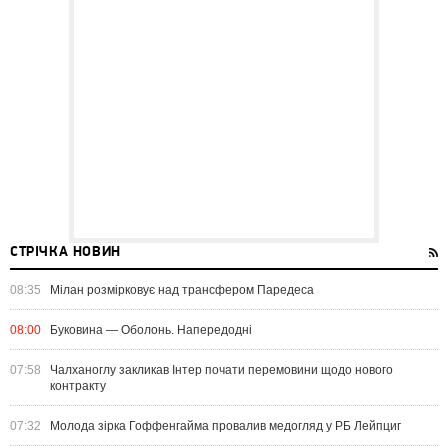
СТРІЧКА НОВИН
08:35
Мілан розмірковує над трансфером Паредеса
08:00
Буковина — Оболонь. Напередодні
07:58
Чалханоглу закликав Інтер почати перемовини щодо нового
контракту
07:32
Молода зірка Гоффенгайма провалив медогляд у РБ Лейпциг