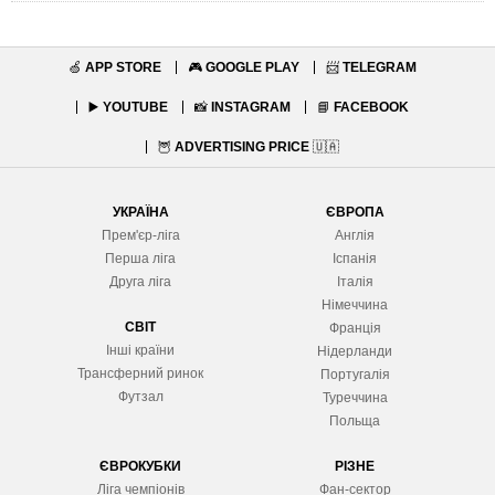
🍏
APP STORE
🎮
GOOGLE PLAY
📨
TELEGRAM
▶️
YOUTUBE
📸
INSTAGRAM
📘
FACEBOOK
🦉
ADVERTISING PRICE
🇺🇦
УКРАЇНА
ЄВРОПА
Прем'єр-ліга
Англія
Перша ліга
Іспанія
Друга ліга
Італія
Німеччина
СВІТ
Франція
Інші країни
Нідерланди
Трансферний ринок
Португалія
Футзал
Туреччина
Польща
ЄВРОКУБКИ
РІЗНЕ
Ліга чемпіонів
Фан-сектор