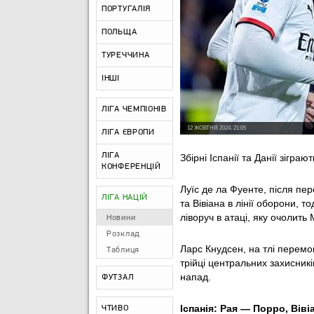
ПОРТУГАЛІЯ
ПОЛЬЩА
ТУРЕЧЧИНА
ІНШІ
ЛІГА ЧЕМПІОНІВ
12 ЖОВТНЯ 2024, 21:05
ЛІГА ЄВРОПИ
ЛІГА
Збірні Іспанії та Данії зігра
КОНФЕРЕНЦІЙ
Луїс де ла Фуенте, після пе
ЛІГА НАЦІЙ
та Вівіана в лінії оборони, 
ліворуч в атаці, яку очолить
Новини
Розклад
Ларс Кнудсен, на тлі перемо
Таблиця
трійці центральних захисникі
напад.
ФУТЗАЛ
Іспанія: Рая — Порро, Віві
ЧТИВО