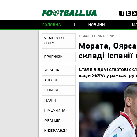
ГОЛОВНА
НОВИНИ
МА
12 ЖОВТНЯ 2024, 21:05
ЧЕМПІОНАТ
СВІТУ
Мората, Оярса
складі Іспанії
ПРОГНОЗИ
Стали відомі стартові ск
УКРАЇНА
націй УЄФА у рамках групи
АНГЛІЯ
ІСПАНІЯ
ІТАЛІЯ
НІМЕЧЧИНА
ФРАНЦІЯ
НІДЕРЛАНДИ