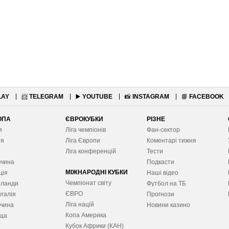
LAY
📨
TELEGRAM
▶️
YOUTUBE
📸
INSTAGRAM
📘
FACEBOOK
ОПА
ЄВРОКУБКИ
РІЗНЕ
я
Ліга чемпіонів
Фан-сектор
ія
Ліга Європ
и
Коментарі тижня
я
Ліга конференцій
Тести
ччина
Подкасти
МІЖНАРОДНІ КУБКИ
ція
Наші відео
Чемпіонат світу
рланди
Футбол на ТБ
ЄВРО
галія
Прогнози
Ліга націй
ччина
Новини казино
Копа Америка
ща
Кубок Африки (КАН)