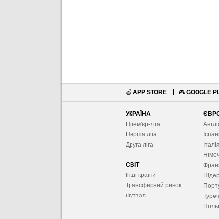
🍏
APP STORE
🎮
GOOGLE P
УКРАЇНА
ЄВР
Прем'єр-ліга
Англі
Перша ліга
Іспан
Друга ліга
Італі
Німе
СВІТ
Фран
Інші країни
Ніде
Трансферний ринок
Порту
Футзал
Туре
Поль