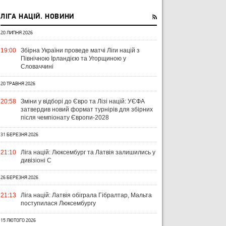
ЛІГА НАЦІЙ. НОВИНИ
20 ЛИПНЯ 2026
19:00
Збірна України проведе матчі Ліги націй з
Північною Ірландією та Угорщиною у
Словаччині
20 ТРАВНЯ 2026
20:58
Зміни у відборі до Євро та Лізі націй: УЄФА
затвердив новий формат турнірів для збірних
після чемпіонату Європи-2028
31 БЕРЕЗНЯ 2026
21:10
Ліга націй: Люксембург та Латвія залишились у
дивізіоні С
26 БЕРЕЗНЯ 2026
21:13
Ліга націй: Латвія обіграла Гібралтар, Мальта
поступилася Люксембургу
15 ЛЮТОГО 2026