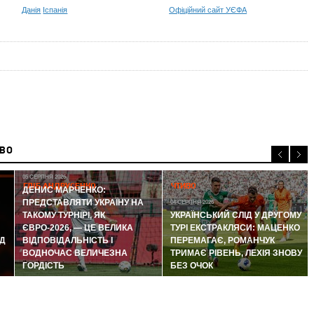
Данія
Іспанія
Офіційний сайт УЄФА
ИВО
05 СЕРПНЯ 2026
ГЛІБ АНДРУСЕНКО
ЧТИВО
ДЕНИС МАРЧЕНКО:
ПРЕДСТАВЛЯТИ УКРАЇНУ НА
04 СЕРПНЯ 2026
ТАКОМУ ТУРНІРІ, ЯК
УКРАЇНСЬКИЙ СЛІД У ДРУГОМУ
ЄВРО-2026, — ЦЕ ВЕЛИКА
ТУРІ ЕКСТРАКЛЯСИ: МАЦЕНКО
Д
ВІДПОВІДАЛЬНІСТЬ І
ПЕРЕМАГАЄ, РОМАНЧУК
ВОДНОЧАС ВЕЛИЧЕЗНА
ТРИМАЄ РІВЕНЬ, ЛЕХІЯ ЗНОВУ
ГОРДІСТЬ
БЕЗ ОЧОК