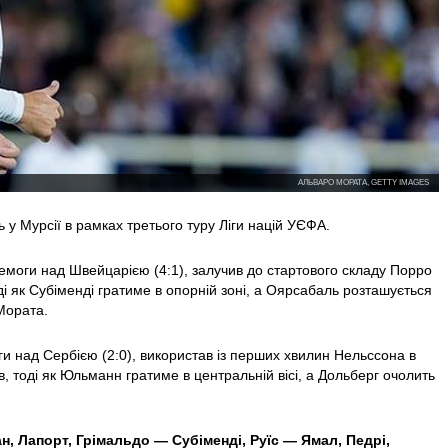
АЛЬВАРО МОРАТА, GETTY IMAGES
ють у Мурсії в рамках третього туру Ліги націй УЄФА.
ремоги над Швейцарією (4:1), залучив до стартового складу Порро
тоді як Субіменді гратиме в опорній зоні, а Оярсабаль розташується
 Мората.
ги над Сербією (2:0), використав із перших хвилин Нельссона в
в, тоді як Юльманн гратиме в центральній вісі, а Дольберг очолить
ан, Лапорт, Грімальдо —
Субіменді, Руїс — Ямал, Педрі,