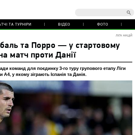
ТЧІ ТА ТУРНІРИ
ВІДЕО
ФОТО
ЛІГА НАЦІЙ
баль та Порро — у стартовому
 на матч проти Данії
лади команд для поєдинку 3-го туру групового етапу Ліги
 A4, у якому зіграють Іспанія та Данія.