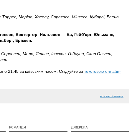
 Торрес, Меріно, Хоселу, Сарагоса, Мінгеса, Кубарсі, Баена,
тенсен, Вестергор, Нельссон — Ба, Гейб'єрг,
Юльманн,
ьберг, Еріксен.
 Серенсен, Меле, Стаге, Ісаксен, Гойлунн, Сков Ольсен,
ьсен.
я о 21:45 за київським часом. Слідкуйте за
текстовою онлайн-
всі статті автора
КОМАНДИ
ДЖЕРЕЛА