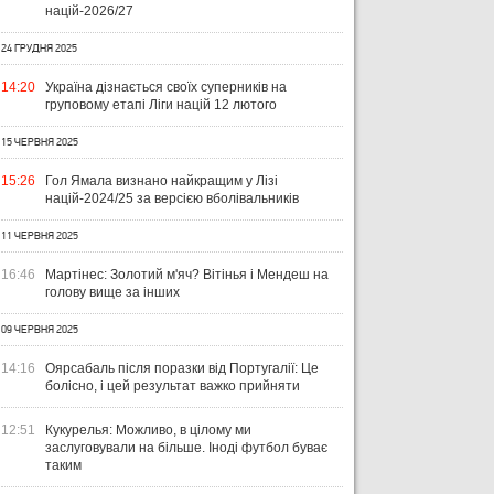
націй-2026/27
24 ГРУДНЯ 2025
14:20
Україна дізнається своїх суперників на
груповому етапі Ліги націй 12 лютого
15 ЧЕРВНЯ 2025
15:26
Гол Ямала визнано найкращим у Лізі
націй-2024/25 за версією вболівальників
11 ЧЕРВНЯ 2025
16:46
Мартінес: Золотий м'яч? Вітінья і Мендеш на
голову вище за інших
09 ЧЕРВНЯ 2025
14:16
Оярсабаль після поразки від Португалії: Це
болісно, ​​і цей результат важко прийняти
12:51
Кукурелья: Можливо, в цілому ми
заслуговували на більше. Іноді футбол буває
таким