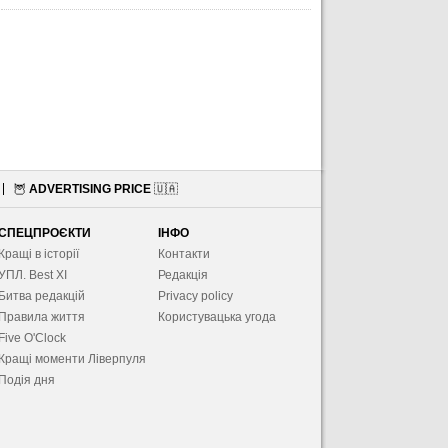
🦉
ADVERTISING PRICE
🇺🇦
СПЕЦПРОЄКТИ
ІНФО
Кращі в історії
Контакти
УПЛ. Best XІ
Редакція
Битва редакцій
Privacy policy
Правила життя
Користувацька угода
Five O'Clock
Кращі моменти Ліверпуля
Подія дня