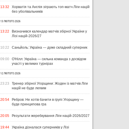
13:32
Хорватія та Англія зіграють топ-матч Ліги націй
без уболівальників
13 ЛЮТОГО 2026
13:22
Визначився календар матчів збірної України у
Лізі націй-2026/27
10:22
Саньйоль: Україна — дуже складний суперник
09:00
О'Нілл: Україна — сильна команда з досвідом
участі у великих турнірах
12 ЛЮТОГО 2026
УКРАЇНА
ЛІГА ЄВРОПИ
ЧЕМ
ЧЕ
23:23
Тренер збірної Угорщини: Жоден із матчів Ліги
націй не буде легким
31 ЛИПНЯ 2026
ВІСІМ МАТЧІВ — НУЛЬ
29 Л
ПЕРЕМОГ: ЯК ДИНАМО, ЛНЗ ТА
НА
31 ЛИПНЯ 2026
20:54
Ребров: Не хотів бачити в групі Угорщину —
УПЛ-2026/27. ПРЕДСТАВЛЕННЯ
ПОЛІССЯ ВИСТУПИЛИ НА
ПР
буде принципова гра
КОМАНД
СТАРТІ ЄВРОКУБКІВ
FO
20:05
Результати жеребкування Ліги націй-2026/2027
19:44
Україна дізналася суперників у Лізі