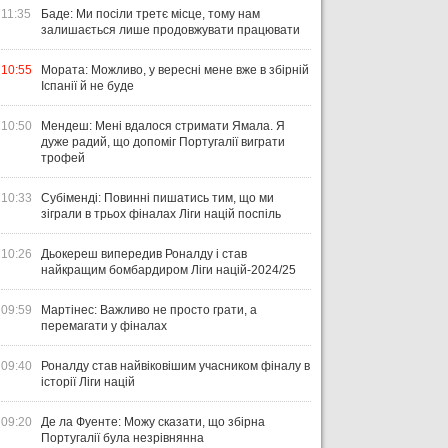
11:35
Баде: Ми посіли третє місце, тому нам
залишається лише продовжувати працювати
10:55
Мората: Можливо, у вересні мене вже в збірній
Іспанії й не буде
10:50
Мендеш: Мені вдалося стримати Ямала. Я
дуже радий, що допоміг Португалії виграти
трофей
10:33
Субіменді: Повинні пишатись тим, що ми
зіграли в трьох фіналах Ліги націй поспіль
10:26
Дьокереш випередив Роналду і став
найкращим бомбардиром Ліги націй-2024/25
09:59
Мартінес: Важливо не просто грати, а
перемагати у фіналах
09:40
Роналду став найвіковішим учасником фіналу в
історії Ліги націй
09:20
Де ла Фуенте: Можу сказати, що збірна
Португалії була незрівнянна