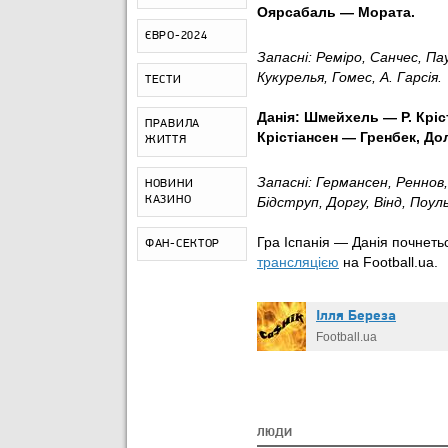
Оярсабаль — Мората.
ЄВРО-2024
Запасні: Реміро, Санчес,
Пау
Кукурелья, Гомес, А. Гарсія.
ТЕСТИ
Данія: Шмейхель — Р. Кріс
ПРАВИЛА
Крістіансен — Гренбек,
Дол
ЖИТТЯ
Запасні: Германсен, Реннов,
НОВИНИ
КАЗИНО
Бідструп, Доргу, Вінд, Поул
Гра Іспанія — Данія почнетьс
ФАН-СЕКТОР
трансляцією
на Football.ua.
Ілля Береза
Football.ua
ЛЮДИ