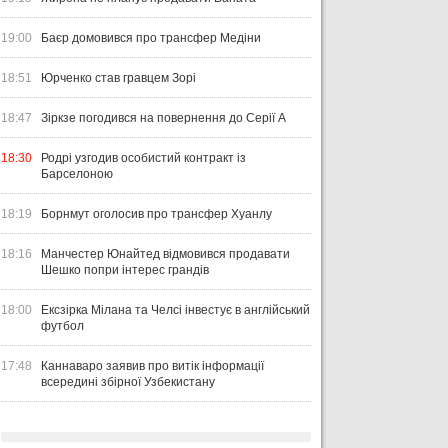
19:00
Баєр домовився про трансфер Медіни
18:51
Юрченко став гравцем Зорі
18:47
Зіркзе погодився на повернення до Серії А
18:30
Родрі узгодив особистий контракт із
Барселоною
18:19
Борнмут оголосив про трансфер Хуанлу
18:16
Манчестер Юнайтед відмовився продавати
Шешко попри інтерес грандів
18:00
Ексзірка Мілана та Челсі інвестує в англійський
футбол
17:48
Каннаваро заявив про витік інформації
всередині збірної Узбекистану