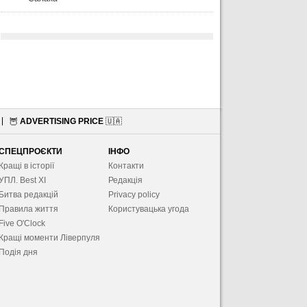
🦉
ADVERTISING PRICE
🇺🇦
СПЕЦПРОЄКТИ
ІНФО
Кращі в історії
Контакти
УПЛ. Best XІ
Редакція
Битва редакцій
Privacy policy
Правила життя
Користувацька угода
Five O'Clock
Кращі моменти Ліверпуля
Подія дня