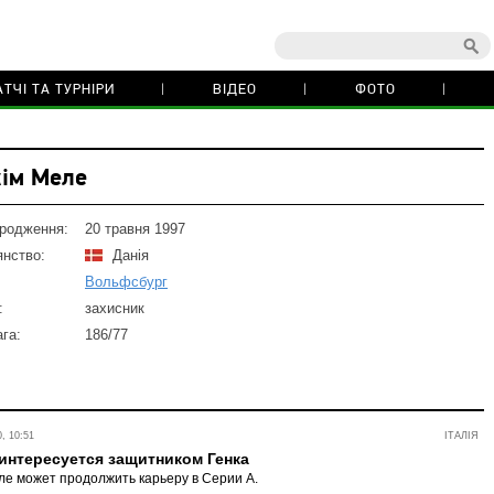
ТЧІ ТА ТУРНІРИ
ВІДЕО
ФОТО
ім Меле
ародження:
20 травня 1997
нство:
Данія
Вольфсбург
:
захисник
ага:
186/77
, 10:51
ІТАЛІЯ
интересуется защитником Генка
е может продолжить карьеру в Серии А.