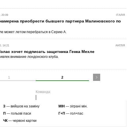
 20:09
ІТАЛІЯ
 намерена приобрести бывшего партнера Малиновского по
е может летом перебраться в Серию А.
, 14:21
АНГЛІЯ
элас хочет подписать защитника Генка Мехле
ивлек внимание лондонского клуба.
1
2
Команда:
З
— вийшов на заміну
МІН
— зіграні мін.
П
— гольові паси
Г+П
— гол+пас
ЧК
— червоні картки