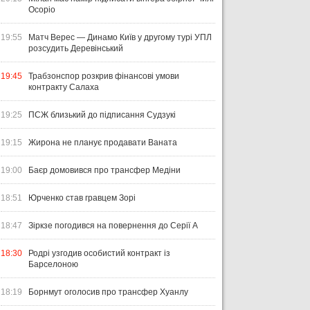
Осоріо
19:55
Матч Верес — Динамо Київ у другому турі УПЛ
розсудить Деревінський
19:45
Трабзонспор розкрив фінансові умови
контракту Салаха
19:25
ПСЖ близький до підписання Судзукі
19:15
Жирона не планує продавати Ваната
19:00
Баєр домовився про трансфер Медіни
18:51
Юрченко став гравцем Зорі
18:47
Зіркзе погодився на повернення до Серії А
18:30
Родрі узгодив особистий контракт із
Барселоною
18:19
Борнмут оголосив про трансфер Хуанлу