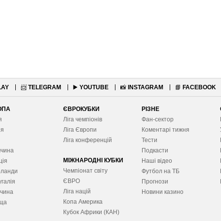
LAY
📨
TELEGRAM
▶️
YOUTUBE
📸
INSTAGRAM
📘
FACEBOOK
ОПА
ЄВРОКУБКИ
РІЗНЕ
я
Ліга чемпіонів
Фан-сектор
ія
Ліга Європ
и
Коментарі тижня
я
Ліга конференцій
Тести
ччина
Подкасти
МІЖНАРОДНІ КУБКИ
ція
Наші відео
Чемпіонат світу
рланди
Футбол на ТБ
ЄВРО
галія
Прогнози
Ліга націй
ччина
Новини казино
Копа Америка
ща
Кубок Африки (КАН)