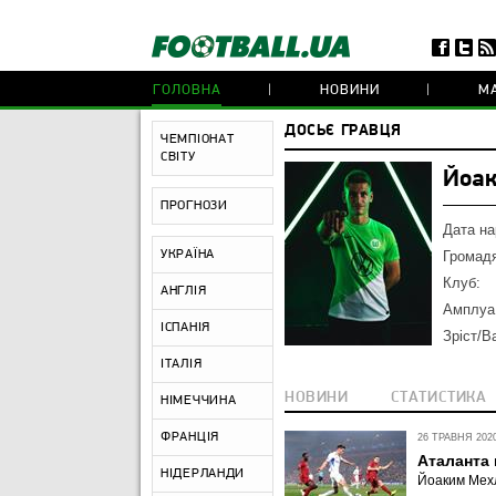
ГОЛОВНА
НОВИНИ
МА
ДОСЬЄ ГРАВЦЯ
ЧЕМПІОНАТ
СВІТУ
Йоак
ПРОГНОЗИ
Дата н
УКРАЇНА
Громадя
Клуб:
АНГЛІЯ
Амплуа
ІСПАНІЯ
Зріст/В
ІТАЛІЯ
НОВИНИ
СТАТИСТИКА
НІМЕЧЧИНА
ФРАНЦІЯ
26 ТРАВНЯ 2020
Аталанта 
НІДЕРЛАНДИ
Йоаким Мехл