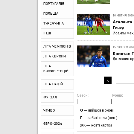
ПОРТУГАЛІЯ
ПОЛЬЩА
16 КВІТНЯ 2020,
Аталанта
ТУРЕЧЧИНА
Генку
Йоаким Мехл
ІНШІ
ЛІГА ЧЕМПІОНІВ
15 ЛЮТОГО 2020
Кристал П
ЛІГА ЄВРОПИ
Датчанин пр
ЛІГА
КОНФЕРЕНЦІЙ
ЛІГА НАЦІЙ
Сезон:
Турнір:
ФУТЗАЛ
O
— вийшов в онові
ЧТИВО
Г
— забиті голи (пен.)
ЄВРО-2024
ЖК
— жовті картки