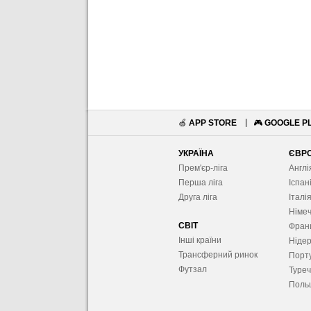
🍏
APP STORE
🎮
GOOGLE P
УКРАЇНА
ЄВР
Прем'єр-ліга
Англі
Перша ліга
Іспан
Друга ліга
Італі
Німе
СВІТ
Фран
Інші країни
Ніде
Трансферний ринок
Порту
Футзал
Туре
Поль