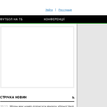
Увійти
Реєстрація
ФУТБОЛ НА ТБ
КОНФЕРЕНЦІЇ
СТРІЧКА НОВИН
20:13
Мілан має намір підписати вінгера збірної Чилі