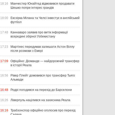
18:16
Манчестер Юнайтед відмовився продавати
Шешко попри інтерес грандів
18:00
Ексзірка Мілана та Челсі інвестує в англійський
футбол
17:48
Каннаваро заявив про витік інформації
всередині збірної Узбекистану
17:23
Мартінес передумав залишати Астон Віллу
після розмови з Емері
17:09
Офіційно: Діоманде — найдорожчий трансфер
в історії Реала
16:56
Рівер Плейт домовився про трансфер Тьяго
Альмади
16:48
Родрі погодився на перехід до Барселони
16:26
Ліверпуль націлився на захисника Реала
16:16
Трабзонспор офіційно оголосив про перехід
Салаха