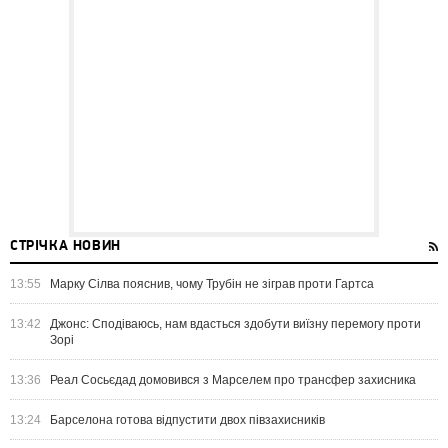
СТРІЧКА НОВИН
13:55
Марку Сілва пояснив, чому Трубін не зіграв проти Гартса
13:42
Джонс: Сподіваюсь, нам вдасться здобути виїзну перемогу проти
Зорі
13:36
Реал Сосьєдад домовився з Марселем про трансфер захисника
13:24
Барселона готова відпустити двох півзахисників