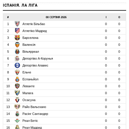
ІСПАНІЯ. ЛА ЛІГА
#
08 СЕРПНЯ 2026
І
О
1
Атлетік Більбао
0
0
2
Атлетіко Мадрид
0
0
3
Барселона
0
0
4
Валенсія
0
0
5
Вільярреал
0
0
6
Депортіво А-Корунья
0
0
7
Депортіво Алавес
0
0
8
Ельче
0
0
9
Еспаньйол
0
0
10
Леванте
0
0
11
Малага
0
0
12
Осасуна
0
0
13
Райо Вальєкано
0
0
14
Расінг Сантандер
0
0
15
Реал Бетіс
0
0
16
Реал Мадрид
0
0