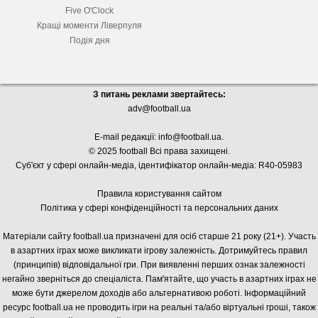
Five O'Clock
Кращі моменти Ліверпуля
Подія дня
З питань реклами звертайтесь:
adv@football.ua
E-mail редакції:
info@football.ua
.
© 2025 football Всі права захищені.
Суб'єкт у сфері онлайн-медіа, і
дентифікатор онлайн-медіа: R40-05983
Правила користування сайтом
Політика у сфері конфіденційності та персональних даних
Матеріали сайту football.ua призначені для осіб старше 21 року (21+). Участь
в азартних іграх може викликати ігрову залежність. Дотримуйтесь правил
(принципів) відповідальної гри. При виявленні перших ознак залежності
негайно зверніться до спеціаліста. Пам'ятайте, що участь в азартних іграх не
може бути джерелом доходів або альтернативою роботі. Інформаційний
ресурс football.ua не проводить ігри на реальні та/або віртуальні гроші, також