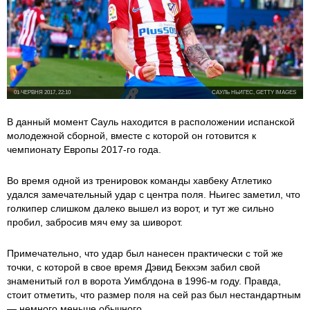
01 ЧЕРВНЯ 2017, 22:10
САУЛЬ НЬИГЕС, GETTY IMAGES
В данный момент Сауль находится в расположении испанской
молодежной сборной, вместе с которой он готовится к
чемпионату Европы 2017-го года.
Во время одной из тренировок команды хавбеку Атлетико
удался замечательный удар с центра поля. Ньигес заметил, что
голкипер слишком далеко вышел из ворот, и тут же сильно
пробил, забросив мяч ему за шиворот.
Примечательно, что удар был нанесен практически с той же
точки, с которой в свое время Дэвид Бекхэм забил свой
знаменитый гол в ворота Уимблдона в 1996-м году. Правда,
стоит отметить, что размер поля на сей раз был нестандартным
— немного меньше обычного.