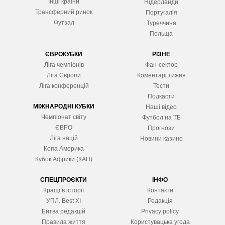
Інші країни
Нідерланди
Трансферний ринок
Португалія
Футзал
Туреччина
Польща
ЄВРОКУБКИ
РІЗНЕ
Ліга чемпіонів
Фан-сектор
Ліга Європ
и
Коментарі тижня
Ліга конференцій
Тести
Подкасти
МІЖНАРОДНІ КУБКИ
Наші відео
Чемпіонат світу
Футбол на ТБ
ЄВРО
Прогнози
Ліга націй
Новини казино
Копа Америка
Кубок Африки (КАН)
СПЕЦПРОЄКТИ
ІНФО
Кращі в історії
Контакти
УПЛ. Best XІ
Редакція
Битва редакцій
Privacy policy
Правила життя
Користувацька угода