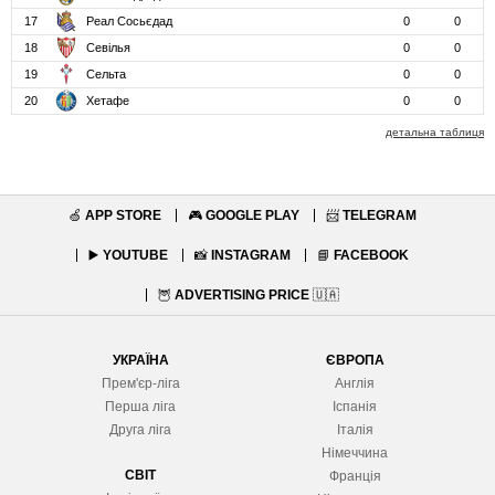
17
Реал Сосьєдад
0
0
18
Севілья
0
0
19
Сельта
0
0
20
Хетафе
0
0
детальна таблиця
🍏
APP STORE
🎮
GOOGLE PLAY
📨
TELEGRAM
▶️
YOUTUBE
📸
INSTAGRAM
📘
FACEBOOK
🦉
ADVERTISING PRICE
🇺🇦
УКРАЇНА
ЄВРОПА
Прем'єр-ліга
Англія
Перша ліга
Іспанія
Друга ліга
Італія
Німеччина
СВІТ
Франція