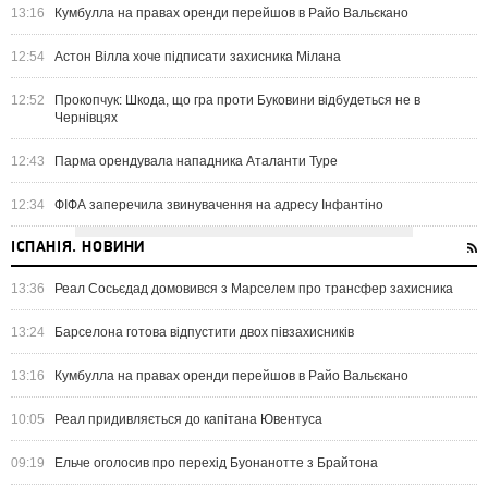
13:16
Кумбулла на правах оренди перейшов в Райо Вальєкано
12:54
Астон Вілла хоче підписати захисника Мілана
12:52
Прокопчук: Шкода, що гра проти Буковини відбудеться не в
Чернівцях
12:43
Парма орендувала нападника Аталанти Туре
12:34
ФІФА заперечила звинувачення на адресу Інфантіно
ІСПАНІЯ. НОВИНИ
13:36
Реал Сосьєдад домовився з Марселем про трансфер захисника
13:24
Барселона готова відпустити двох півзахисників
13:16
Кумбулла на правах оренди перейшов в Райо Вальєкано
10:05
Реал придивляється до капітана Ювентуса
09:19
Ельче оголосив про перехід Буонанотте з Брайтона