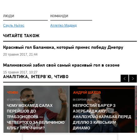
ЛЮДИ
КОМАНДИ
Сауль Ньїгес
Атлетіко Мадрид
ЧИТАЙТЕ ТАКОЖ
Красивый гол Баланюка, который принес победу Днепру
20 травня 2017, 21:44
Малиновский забил свой самый красивый гол в сезоне
15 травня 2017, 10:27
АНАЛІТИКА, ІНТЕРВ'Ю, ЧТИВО
0
ЧТИВО
АНДРІЙ ШАХОВ
07 СЕРПНЯ 2026
05 СЕРПНЯ 2026
ЧОМУ МОХАМЕД САЛАХ
НЕПРОСТИЙ БАР'ЄР З
ПЕРЕЙШОВ ДО
АЗЕРБАЙДЖАНУ:
ТРАБЗОНСПОРА —
АНАЛІЗУЄМО КАРАБАХ ПЕРЕД
ЧЕТВЕРТОГО ЗА ВЕЛИЧИНОЮ
ДУЕЛЛЮ З КИЇВСЬКИМ
КЛУБУ ТУРЕЧЧИНИ?
ДИНАМО