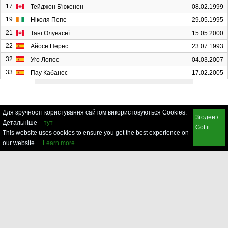
17
Тейджон Б'юкенен
08.02.1999
19
Ніколя Пепе
29.05.1995
21
Тані Олувасеї
15.05.2000
22
Айосе Перес
23.07.1993
32
Уго Лопес
04.03.2007
33
Пау Кабанес
17.02.2005
Для зручності користування сайтом використовуються Cookies.
Згоден /
Детальніше
тут
Got it
This website uses cookies to ensure you get the best experience on
our website.
Learn more