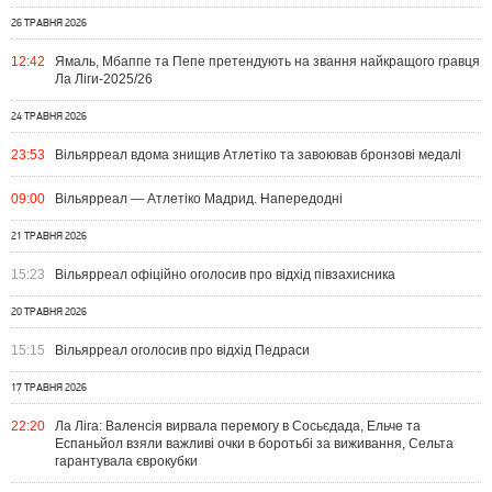
26 ТРАВНЯ 2026
12:42
Ямаль, Мбаппе та Пепе претендують на звання найкращого гравця
Ла Ліги-2025/26
24 ТРАВНЯ 2026
23:53
Вільярреал вдома знищив Атлетіко та завоював бронзові медалі
09:00
Вільярреал — Атлетіко Мадрид. Напередодні
21 ТРАВНЯ 2026
15:23
Вільярреал офіційно оголосив про відхід півзахисника
20 ТРАВНЯ 2026
15:15
Вільярреал оголосив про відхід Педраси
17 ТРАВНЯ 2026
22:20
Ла Ліга: Валенсія вирвала перемогу в Сосьєдада, Ельче та
Еспаньйол взяли важливі очки в боротьбі за виживання, Сельта
гарантувала єврокубки