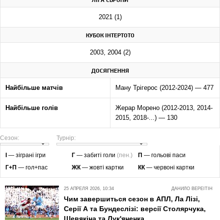
ЛІГА ЄВРОПИ
2021 (1)
КУБОК ІНТЕРТОТО
2003, 2004 (2)
ДОСЯГНЕННЯ
Найбільше матчів
Ману Трігерос (2012-2024) — 477
Найбільше голів
Жерар Морено (2012-2013, 2014-
2015, 2018-...) — 130
Сезон:
Турнір:
І
— зіграні ігри
Г
— забиті голи
(пен.)
П
— гольові паси
Г+П
— гол+пас
ЖК
— жовті картки
КК
— червоні картки
25 АПРЕЛЯ 2026, 10:34
ДАНИЛО ВЕРЕІТІН
Чим завершиться сезон в АПЛ, Ла Лізі,
Серії А та Бундеслізі: версії Столярчука,
Шевякіна та Лук'яненка