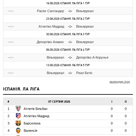
16.08.2026 ІСПАНІЯ. ЛА ЛІГА 1 ТУР
-:-
--:--
Расінг Сантандер
Вільярреал
23.08.2026 ІСПАНІЯ. ЛА ЛІГА 2 ТУР
-:-
--:--
Атлетіко Мадрид
Вільярреал
30.08.2026 ІСПАНІЯ. ЛА ЛІГА 3 ТУР
-:-
--:--
Депортіво Алавес
Вільярреал
06.09.2026 ІСПАНІЯ. ЛА ЛІГА 4 ТУР
-:-
--:--
Вільярреал
Депортіво А-Корунья
13.09.2026 ІСПАНІЯ. ЛА ЛІГА 5 ТУР
-:-
--:--
Вільярреал
Реал Бетіс
календар ігор
ІСПАНІЯ. ЛА ЛІГА
#
07 СЕРПНЯ 2026
І
О
1
Атлетік Більбао
0
0
2
Атлетіко Мадрид
0
0
3
Барселона
0
0
4
Валенсія
0
0