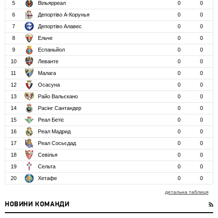
5
Вільярреал
0
0
6
Депортіво А-Корунья
0
0
7
Депортіво Алавес
0
0
8
Ельче
0
0
9
Еспаньйол
0
0
10
Леванте
0
0
11
Малага
0
0
12
Осасуна
0
0
13
Райо Вальєкано
0
0
14
Расінг Сантандер
0
0
15
Реал Бетіс
0
0
16
Реал Мадрид
0
0
17
Реал Сосьєдад
0
0
18
Севілья
0
0
19
Сельта
0
0
20
Хетафе
0
0
детальна таблиця
НОВИНИ КОМАНДИ