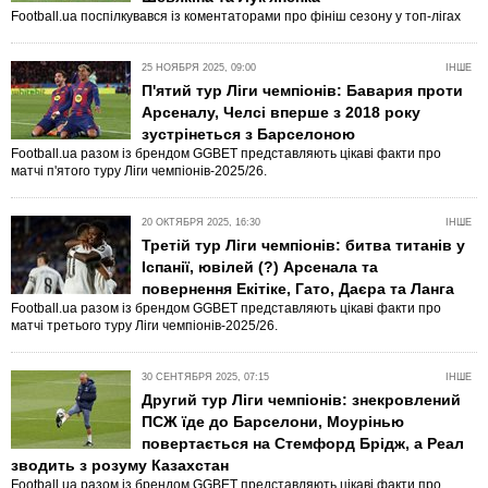
Football.ua поспілкувався із коментаторами про фініш сезону у топ-лігах
25 НОЯБРЯ 2025, 09:00
ІНШЕ
П'ятий тур Ліги чемпіонів: Бавария проти
Арсеналу, Челсі вперше з 2018 року
зустрінеться з Барселоною
Football.ua разом із брендом GGBET представляють цікаві факти про
матчі п'ятого туру Ліги чемпіонів-2025/26.
20 ОКТЯБРЯ 2025, 16:30
ІНШЕ
Третій тур Ліги чемпіонів: битва титанів у
Іспанії, ювілей (?) Арсенала та
повернення Екітіке, Гато, Даєра та Ланга
Football.ua разом із брендом GGBET представляють цікаві факти про
матчі третього туру Ліги чемпіонів-2025/26.
30 СЕНТЯБРЯ 2025, 07:15
ІНШЕ
Другий тур Ліги чемпіонів: знекровлений
ПСЖ їде до Барселони, Моурінью
повертається на Стемфорд Брідж, а Реал
зводить з розуму Казахстан
Football.ua разом із брендом GGBET представляють цікаві факти про