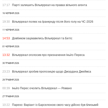
17:17
Парті залишить Вільярреал на правах вільного агента
16 ЧЕРВНЯ 2026
19:30
Вільярреал полює на Іранкунду після його голу на ЧС-2026
11 ЧЕРВНЯ 2026
14:53
Довбиком зацікавились Вільярреал та Бетіс
01 ЧЕРВНЯ 2026
13:32
Вільярреал оголосив про призначення Іньїго Переса
30 ТРАВНЯ 2026
23:23
Вільярреал зробив пропозицію щодо Джордана Джеймса
29 ТРАВНЯ 2026
00:39
Іньїго Перес очолить Вільярреал — Романо
27 ТРАВНЯ 2026
10:22
Парехо: Варіант із Барселоною свого часу дійсно був близький