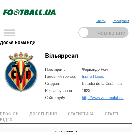
Увійти
Реєстрація
ДОСЬЄ КОМАНДИ
Вільярреал
Президент:
Фернандо Ройг
Головний тренер:
Іньїго Перес
Стадіон:
Estadio de la Cerámica
Рік заснування:
1923
Сайт клубу:
http://www.villarrealcf.es
ПРОФІЛЬ
ДОСЯГНЕННЯ
СТАТИСТИКА
СТАТТІ
ВІДЕО