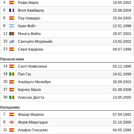
4
Рафа Марін
19.05.2002
5
Віллі Камбвала
25.08.2004
6
Пау Наварро
25.04.2005
8
Хуан Фойт
12.01.1998
12
Ренату Вейга
29.07.2003
15
Сантьяго Моуріньйо
13.02.2002
23
Серхі Кардона
08.07.1999
Півзахисники
14
Санті Комесанья
05.12.1996
18
Пап Гує
24.01.1999
20
Альберто Молейро
30.09.2003
37
Карлос Масія
01.09.2008
38
Алассан Діатта
14.05.2005
Нападники
7
Жерар Морено
07.04.1992
9
Жорж Мікаутадзе
31.10.2000
11
Альфон Гонсалес
04.05.1999