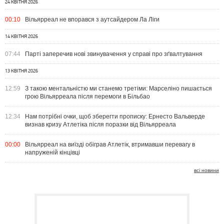
24 КВІТНЯ 2026
00:10
Вільярреал не впорався з аутсайдером Ла Ліги
14 КВІТНЯ 2026
07:44
Парті заперечив нові звинувачення у справі про зґвалтування
13 КВІТНЯ 2026
12:59
З такою ментальністю ми станемо третіми: Марселіно пишається
грою Вільярреала після перемоги в Більбао
12:34
Нам потрібні очки, щоб зберегти прописку: Ернесто Вальверде
визнав кризу Атлетіка після поразки від Вільярреала
00:00
Вільярреал на виїзді обіграв Атлетік, втримавши перевагу в
напруженій кінцівці
всі новини