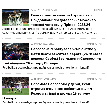
14 АВГУСТА 2023, 14:40
ІСПАНІЯ
Реал із Беллінгемом та Барселона з
Гюндоганом: представлення можливої
топової четвірки у Прімері-2023/24
Автор Football.ua Роман Котляр знайомить вас із учасниками нового
сезону чемпіонату Іспанії в рамках циклу матеріалів "Великий анонс".
21 МАРТА 2023, 15:00
РОМАН КОТЛЯР
Барселона гарантувала чемпіонство у
матчі проти заклятого ворога (?), чергова
поразка Севільї і звільнення Сампаолі та
інші підсумки 26-го туру Прімери
Football.ua розповідає про найцікавіші події у чемпіонаті Іспанії.
31 ЯНВАРЯ 2023, 14:00
РОМАН КОТЛЯР
Перемога Барселони у дербі, Реал
втратив очки з сан-себастьянським
Реалом та інші підсумки 19-го туру
Прімери
Football.ua розповідає про найцікавіші події у чемпіонаті Іспанії.