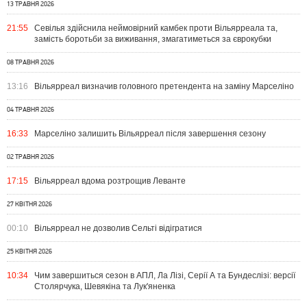
13 ТРАВНЯ 2026
21:55
Севілья здійснила неймовірний камбек проти Вільярреала та,
замість боротьби за виживання, змагатиметься за єврокубки
08 ТРАВНЯ 2026
13:16
Вільярреал визначив головного претендента на заміну Марселіно
04 ТРАВНЯ 2026
16:33
Марселіно залишить Вільярреал після завершення сезону
02 ТРАВНЯ 2026
17:15
Вільярреал вдома розтрощив Леванте
27 КВІТНЯ 2026
00:10
Вільярреал не дозволив Сельті відігратися
25 КВІТНЯ 2026
10:34
Чим завершиться сезон в АПЛ, Ла Лізі, Серії А та Бундеслізі: версії
Столярчука, Шевякіна та Лук'яненка