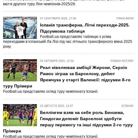
матчі другого туру Ліги чемпіонів-2025/26.
07 СЕНТЯБРЯ 2025, 17:58
ТРАНСФЕРИ
Іспанія трансферна. Літні переходи-2025.
Підсумкова таблиця
Football.ua представляє таблицю з усіма
переходами в іспанській Ла Лізі під час літнього трансферного вікна 2025
року.
03 ОКТЯБРЯ 2023, 12:54
РОМАН КОТЛЯР
Реал нівелював амбіції Жирони, Серхіо
Рамос зіграв за Барселону, дебют
Яремчука у старті Валенсії: підсумки 8-го
туру Прімери
Football.ua представляє огляд туру чемпіонату Іспанії.
23 АВГУСТА 2023, 13:57
ІСПАНІЯ
Беллінгем взяв на себе роль Бензема,
Гюндоган допоміг Барселоні здобути
першу перемогу та інші підсумки 2-го туру
Прімери
Football.ua представляє огляд туру чемпіонату Іспанії.