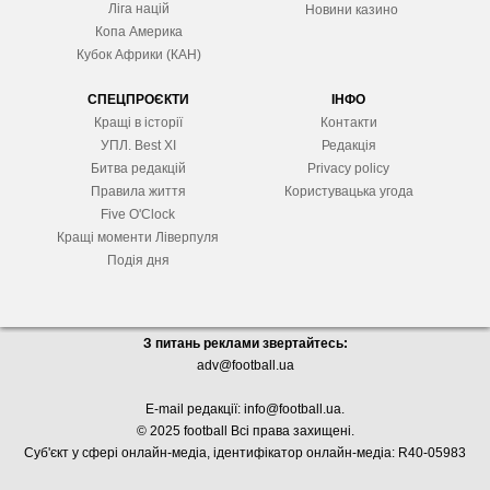
Ліга націй
Новини казино
Копа Америка
Кубок Африки (КАН)
СПЕЦПРОЄКТИ
ІНФО
Кращі в історії
Контакти
УПЛ. Best XІ
Редакція
Битва редакцій
Privacy policy
Правила життя
Користувацька угода
Five O'Clock
Кращі моменти Ліверпуля
Подія дня
З питань реклами звертайтесь:
adv@football.ua
E-mail редакції:
info@football.ua
.
© 2025 football Всі права захищені.
Суб'єкт у сфері онлайн-медіа, і
дентифікатор онлайн-медіа: R40-05983