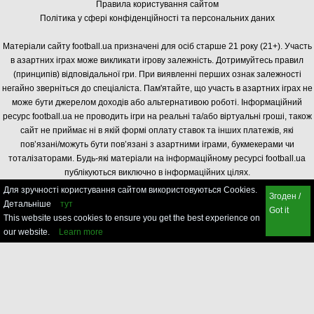
Правила користування сайтом
Політика у сфері конфіденційності та персональних даних
Матеріали сайту football.ua призначені для осіб старше 21 року (21+). Участь
в азартних іграх може викликати ігрову залежність. Дотримуйтесь правил
(принципів) відповідальної гри. При виявленні перших ознак залежності
негайно зверніться до спеціаліста. Пам'ятайте, що участь в азартних іграх не
може бути джерелом доходів або альтернативою роботі. Інформаційний
ресурс football.ua не проводить ігри на реальні та/або віртуальні гроші, також
сайт не приймає ні в якій формі оплату ставок та інших платежів, які
пов’язані/можуть бути пов’язані з азартними іграми, букмекерами чи
тоталізаторами. Будь-які матеріали на інформаційному ресурсі football.ua
публікуються виключно в інформаційних цілях.
Для зручності користування сайтом використовуються Cookies.
Згоден /
Детальніше
тут
Got it
This website uses cookies to ensure you get the best experience on
our website.
Learn more