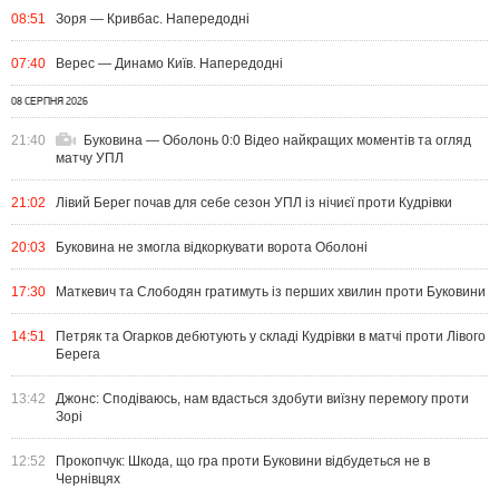
08:51
Зоря — Кривбас. Напередодні
07:40
Верес — Динамо Київ. Напередодні
08 СЕРПНЯ 2026
21:40
Буковина — Оболонь 0:0 Відео найкращих моментів та огляд
матчу УПЛ
21:02
Лівий Берег почав для себе сезон УПЛ із нічиєї проти Кудрівки
20:03
Буковина не змогла відкоркувати ворота Оболоні
17:30
Маткевич та Слободян гратимуть із перших хвилин проти Буковини
14:51
Петряк та Огарков дебютують у складі Кудрівки в матчі проти Лівого
Берега
13:42
Джонс: Сподіваюсь, нам вдасться здобути виїзну перемогу проти
Зорі
12:52
Прокопчук: Шкода, що гра проти Буковини відбудеться не в
Чернівцях