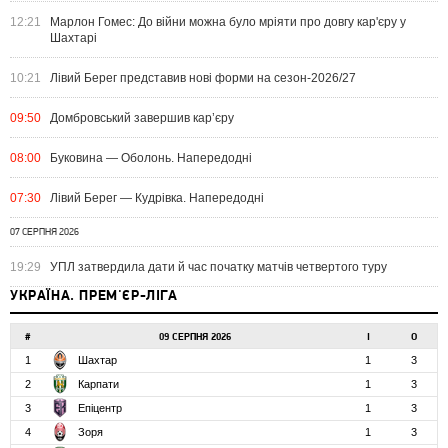
12:21
Марлон Гомес: До війни можна було мріяти про довгу кар'єру у
Шахтарі
10:21
Лівий Берег представив нові форми на сезон-2026/27
09:50
Домбровський завершив кар’єру
08:00
Буковина — Оболонь. Напередодні
07:30
Лівий Берег — Кудрівка. Напередодні
07 СЕРПНЯ 2026
19:29
УПЛ затвердила дати й час початку матчів четвертого туру
УКРАЇНА. ПРЕМ'ЄР-ЛІГА
#
09 СЕРПНЯ 2026
І
О
1
Шахтар
1
3
2
Карпати
1
3
3
Епіцентр
1
3
4
Зоря
1
3