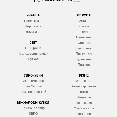
УКРАЇНА
ЄВРОПА
Прем'єр-ліга
Англія
Перша ліга
Іспанія
Друга ліга
Італія
Німеччина
СВІТ
Франція
Інші країни
Нідерланди
Трансферний ринок
Португалія
Футзал
Туреччина
Польща
ЄВРОКУБКИ
РІЗНЕ
Ліга чемпіонів
Фан-сектор
Ліга Європ
и
Коментарі тижня
Ліга конференцій
Тести
Подкасти
МІЖНАРОДНІ КУБКИ
Наші відео
Чемпіонат світу
Футбол на ТБ
ЄВРО
Прогнози