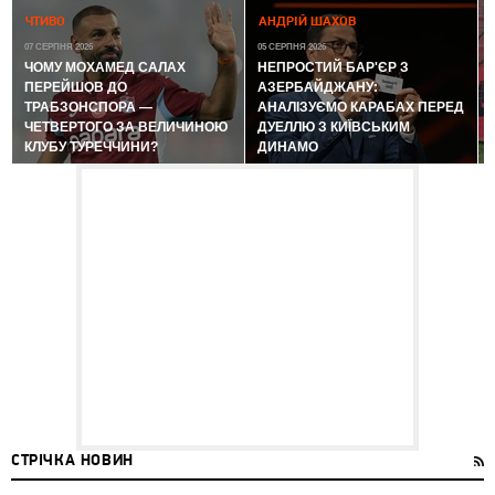
0
ЧТИВО
АНДРІЙ ШАХОВ
07 СЕРПНЯ 2026
05 СЕРПНЯ 2026
ЧОМУ МОХАМЕД САЛАХ
НЕПРОСТИЙ БАР'ЄР З
ПЕРЕЙШОВ ДО
АЗЕРБАЙДЖАНУ:
ТРАБЗОНСПОРА —
АНАЛІЗУЄМО КАРАБАХ ПЕРЕД
ЧЕТВЕРТОГО ЗА ВЕЛИЧИНОЮ
ДУЕЛЛЮ З КИЇВСЬКИМ
КЛУБУ ТУРЕЧЧИНИ?
ДИНАМО
СТРІЧКА НОВИН