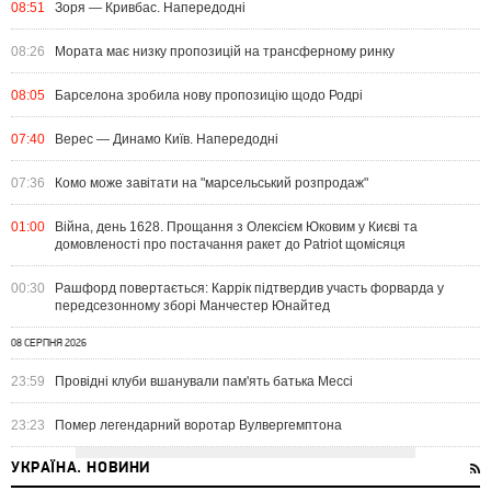
08:51
Зоря — Кривбас. Напередодні
08:26
Мората має низку пропозицій на трансферному ринку
08:05
Барселона зробила нову пропозицію щодо Родрі
07:40
Верес — Динамо Київ. Напередодні
07:36
Комо може завітати на "марсельський розпродаж"
01:00
Війна, день 1628. Прощання з Олексієм Юковим у Києві та
домовленості про постачання ракет до Patriot щомісяця
00:30
Рашфорд повертається: Каррік підтвердив участь форварда у
передсезонному зборі Манчестер Юнайтед
08 СЕРПНЯ 2026
23:59
Провідні клуби вшанували пам'ять батька Мессі
23:23
Помер легендарний воротар Вулвергемптона
УКРАЇНА. НОВИНИ