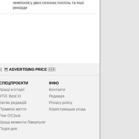
чемпіонів у двох сезонах поспіль та інші
рекорди
🦉
ADVERTISING PRICE
🇺🇦
СПЕЦПРОЄКТИ
ІНФО
Кращі в історії
Контакти
УПЛ. Best XІ
Редакція
Битва редакцій
Privacy policy
Правила життя
Користувацька угода
Five O'Clock
Кращі моменти Ліверпуля
Подія дня