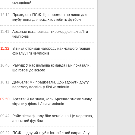
складніше!
12:12
Президент ПСЖ: Ця перемога не лише для
клубу, вона для всіх, хто любить футбол
11:41
Арсенал встановив антирекорд фіналів Ліги
чемпіонів
11:32
Вітінья отримав нагороду найкращого гравця
фіналу Ліги чемпіонів
10:46
Рамуш: У нас вольова команда і ми показали,
що готові до всього
10:11
Дембеле: Ми працювали, щоб здобути другу
перемогу поспіль у Лізі чемпіонів
09:50
Артета: Я не знаю, коли Арсенал зможе знову
зіграти у фіналі Ліги чемпіонів
09:42
Райс після фіналу Ліги чемпіонів: Це жорстоко,
але такий футбол
09:22
ПСЖ — другий клуб в історії, який виграв Лігу