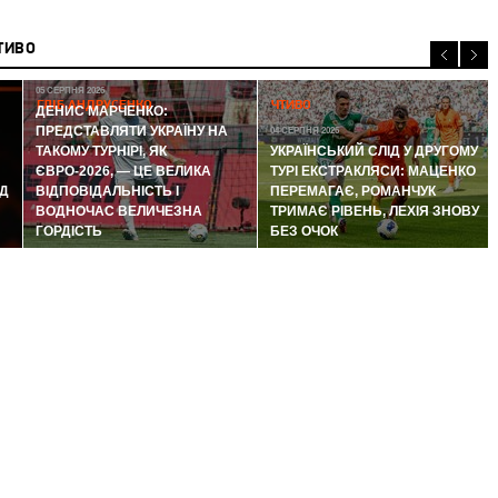
ТИВО
05 СЕРПНЯ 2026
ГЛІБ АНДРУСЕНКО
ЧТИВО
ДЕНИС МАРЧЕНКО:
ПРЕДСТАВЛЯТИ УКРАЇНУ НА
04 СЕРПНЯ 2026
ТАКОМУ ТУРНІРІ, ЯК
УКРАЇНСЬКИЙ СЛІД У ДРУГОМУ
ЄВРО-2026, — ЦЕ ВЕЛИКА
ТУРІ ЕКСТРАКЛЯСИ: МАЦЕНКО
Д
ВІДПОВІДАЛЬНІСТЬ І
ПЕРЕМАГАЄ, РОМАНЧУК
ВОДНОЧАС ВЕЛИЧЕЗНА
ТРИМАЄ РІВЕНЬ, ЛЕХІЯ ЗНОВУ
ГОРДІСТЬ
БЕЗ ОЧОК