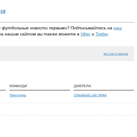
018
е футбольные новости первыми?
Подписывайтесь на
наш
за нашим сайтом вы также можете в
Viber
и
Twitter
.
всі статті автора
КОМАНДИ
ДЖЕРЕЛА
Німеччина
Офіційний сайт ФІФА