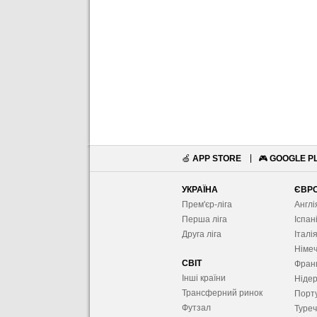
🍏
APP STORE
🎮
GOOGLE P
УКРАЇНА
ЄВР
Прем'єр-ліга
Англі
Перша ліга
Іспан
Друга ліга
Італі
Німе
СВІТ
Фран
Інші країни
Ніде
Трансферний ринок
Порту
Футзал
Туре