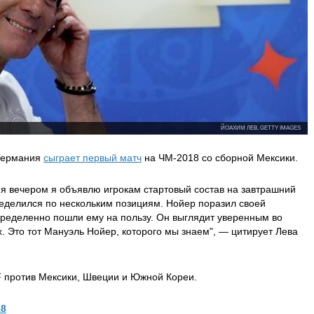
ЙОАХИМ ЛЕВ, GETTY IMAGES
 Германия
сыграет первый матч
на ЧМ-2018 со сборной Мексики.
ня вечером я объявлю игрокам стартовый состав на завтрашний
пределился по нескольким позициям. Нойер поразил своей
пределенно пошли ему на пользу. Он выглядит уверенным во
х. Это тот Мануэль Нойер, которого мы знаем", — цитирует Лева
F против Мексики, Швеции и Южной Кореи.
18