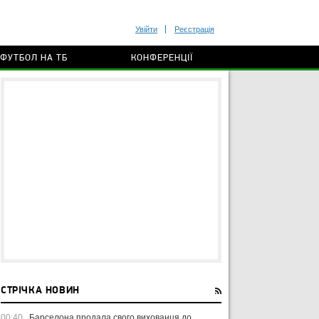
Увійти
Реєстрація
ФУТБОЛ НА ТБ
КОНФЕРЕНЦІЇ
СТРІЧКА НОВИН
00:40
Барселона продала свого вихованця до