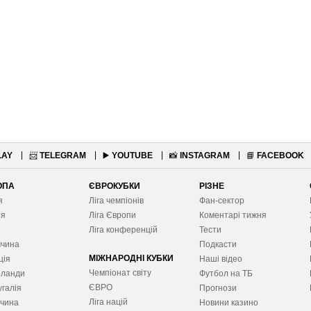
LAY
📨
TELEGRAM
▶️
YOUTUBE
📸
INSTAGRAM
📘
FACEBOOK
ОПА
ЄВРОКУБКИ
РІЗНЕ
я
Ліга чемпіонів
Фан-сектор
ія
Ліга Європ
и
Коментарі тижня
я
Ліга конференцій
Тести
ччина
Подкасти
МІЖНАРОДНІ КУБКИ
ція
Наші відео
Чемпіонат світу
рланди
Футбол на ТБ
ЄВРО
галія
Прогнози
Ліга націй
ччина
Новини казино