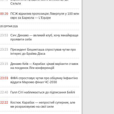
Сельти
00:20
ПСЖ відхилив пропозицію Ліверпуля у 100 млн
євро за Баркола — L'Equipe
05 СЕРПНЯ 2026
23:53
Сич: Динамо — великий клуб, хочу якнайкраще
проявити себе
23:23
Президент Бешикташа спростував чутки про
інтерес до Браїма Діаса
23:15
Динамо Київ — Карабах: цікаві варіанти ставок
на поєдинок Ліги конференцій
23:03
ФІФА спростовує чутки про обіцянку Інфантіно
віддати Марокко фінал ЧС-2030
22:40
Галл Сіті наближається до підписання Бейлі
22:22
Костюк: Карабах — непростий суперник, але
ми розраховуємо на свої сили