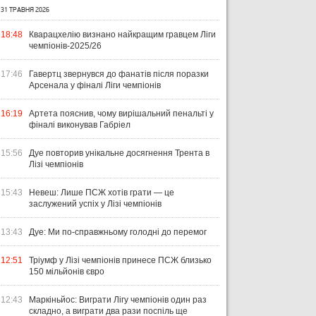
31 ТРАВНЯ 2026
18:48
Кварацхелію визнано найкращим гравцем Ліги
чемпіонів-2025/26
17:46
Гавертц звернувся до фанатів після поразки
Арсенала у фіналі Ліги чемпіонів
16:19
Артета пояснив, чому вирішальний пенальті у
фіналі виконував Габріел
15:56
Дуе повторив унікальне досягнення Трента в
Лізі чемпіонів
15:43
Невеш: Лише ПСЖ хотів грати — це
заслужений успіх у Лізі чемпіонів
13:43
Дуе: Ми по-справжньому голодні до перемог
12:51
Тріумф у Лізі чемпіонів принесе ПСЖ близько
150 мільйонів євро
12:43
Маркіньйос: Виграти Лігу чемпіонів один раз
складно, а виграти два рази поспіль ще