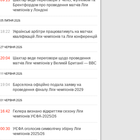
09:13
Шахтар веде переговори з Челсі, Фулгемом та
Брентфордом про проведення матчів Ліги
чемпіонів у Лондоні
05 ЛИПНЯ 2026
УКРАЇНА
ЛІГА ЄВРОПИ
ЧЕМ
18:22
Українські арбітри працюватимуть на матчах
ЧЕ
кваліфікацій Ліги чемпіонів та Ліги конференцій
31 ЛИПНЯ 2026
27 ЧЕРВНЯ 2026
ВІСІМ МАТЧІВ — НУЛЬ
29 Л
ПЕРЕМОГ: ЯК ДИНАМО, ЛНЗ ТА
НА
31 ЛИПНЯ 2026
20:04
Шахтар веде переговори щодо проведення
УПЛ-2026/27. ПРЕДСТАВЛЕННЯ
ПОЛІССЯ ВИСТУПИЛИ НА
ПР
матчів Ліги чемпіонів у Великій Британії — BBC
КОМАНД
СТАРТІ ЄВРОКУБКІВ
FO
11 ЧЕРВНЯ 2026
19:04
Барселона офіційно подала заявку на
проведення фіналу Ліги чемпіонів-2029
01 ЧЕРВНЯ 2026
16:42
Гюлера визнано відкриттям сезону Ліги
чемпіонів УЄФА-2025/26
00:30
УЄФА оголосив символічну збірну Ліги
чемпіонів 2025/26