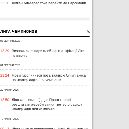
22:20
Хуліан Альварес хоче перейти до Барселони
ЛИГА ЧЕМПИОНОВ
03 СЕРПНЯ 2026
13:29
Визначилися пари плей-оф кваліфікації Ліги
чемпіонів
01 СЕРПНЯ 2026
23:24
Яремчук опинився поза заявкою Олімпіакоса
на кваліфікацію Ліги чемпіонів
20 ЛИПНЯ 2026
13:50
Ліон Фонсеки поїде до Праги та інші
результати жеребкування третього раунду
кваліфікації Ліги чемпіонів
19 ЛИПНЯ 2026