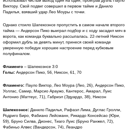
использовал чистый выход один на один, проиграв дуэль Пауло
Виктору. Свой подвиг совершил в первом тайме и Данило
Падилья, взявший удар Лео Моуры с точки.
Однако стоило Шапекоэнсе пропустить в самом начале второго
тайма — Андерсон Пико выиграл подбор и с ходу засадил мяч в
ворота, как команда буквально рассыпалась. 22-летний Никсон
оформил дубль за девять минут, принеся своей команде
уверенную победуи хорошее настроение перед кубковым
полуфиналом.
Фламенго
– Шапекоэнсе 3:0
Голы:
Андерсон Пико, 56, Никсон, 61, 70
Фламенго:
Пауло Виктор, Лео Моура (Лео, 26), Андерсон Пико,
Уоллас, Самир, Марсио Араужо, Кантерос, Амарал, Луис
Антонио (Маттеус, 71), Габриэл (Эдуардо, 38), Никсон
Шапекоэнсе:
Данило Падилья, Рафаэл Лима, Дуглас Гролли,
Родриго Биро, Фабиано Лейсманн, Рикардо Консейсао (Юри,
59), Бруно Силва, Дионес, Тиаго Луис (Бруно Ранжел, 72),
Фабиньо Алвес (Вандерсон, 74), Леандро