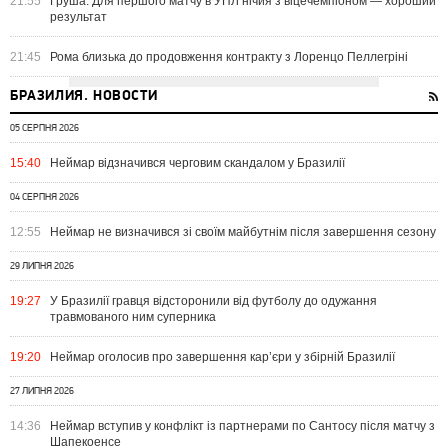
21:55
Груша: Для першого матчу в УПЛ нічия з віцечемпіоном — хороший
результат
21:45
Рома близька до продовження контракту з Лоренцо Пеллегріні
БРАЗИЛИЯ. НОВОСТИ
05 СЕРПНЯ 2026
15:40
Неймар відзначився черговим скандалом у Бразилії
04 СЕРПНЯ 2026
12:55
Неймар не визначився зі своїм майбутнім після завершення сезону
29 ЛИПНЯ 2026
19:27
У Бразилії гравця відсторонили від футболу до одужання
травмованого ним суперника
19:20
Неймар оголосив про завершення кар’єри у збірній Бразилії
27 ЛИПНЯ 2026
14:36
Неймар вступив у конфлікт із партнерами по Сантосу після матчу з
Шапекоенсе