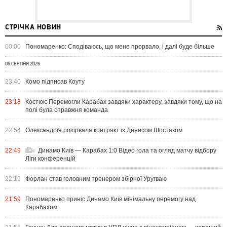
СТРІЧКА НОВИН
00:00
Пономаренко: Сподіваюсь, що мене прорвало, і далі буде більше
06 СЕРПНЯ 2026
23:40
Комо підписав Коуту
23:18
Костюк: Перемогли Карабах завдяки характеру, завдяки тому, що на
полі була справжня команда
22:54
Олександрія розірвала контракт із Денисом Шостаком
22:49
Динамо Київ — Карабах 1:0 Відео гола та огляд матчу відбору
Ліги конференцій
22:19
Форлан став головним тренером збірної Уругваю
21:59
Пономаренко приніс Динамо Київ мінімальну перемогу над
Карабахом