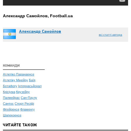
Александр Самойлов, Football.ua
Александр Самойлов
всі статті автора
КОМАНДИ
Атлетіко Паранаенсе
Атлетіку Мінейру
Баїя
Ботафогу
Інтернасьйонал
Крісіума
Крузейру
Палмейрас
Сан-Паулу
Сантос
Спорт Ресіфі
Фігейренсе
Фламенгу
Шапекоенсе
ЧИТАЙТЕ ТАКОЖ