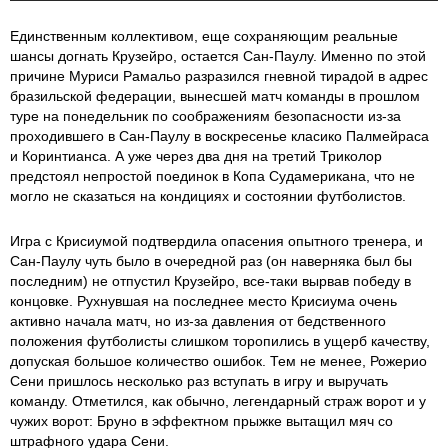
Единственным коллективом, еще сохраняющим реальные
шансы догнать Крузейро, остается Сан-Паулу. Именно по этой
причине Муриси Рамальо разразился гневной тирадой в адрес
бразильской федерации, вынесшей матч команды в прошлом
туре на понедельник по соображениям безопасности из-за
проходившего в Сан-Паулу в воскресенье класико Палмейраса
и Коринтианса. А уже через два дня на третий Триколор
предстоял непростой поединок в Копа Судамерикана, что не
могло не сказаться на кондициях и состоянии футболистов.
Игра с Крисиумой подтвердила опасения опытного тренера, и
Сан-Паулу чуть было в очередной раз (он наверняка был бы
последним) не отпустил Крузейро, все-таки вырвав победу в
концовке. Рухнувшая на последнее место Крисиума очень
активно начала матч, но из-за давления от бедственного
положения футболисты слишком торопились в ущерб качеству,
допуская большое количество ошибок. Тем не менее, Рожерио
Сени пришлось несколько раз вступать в игру и выручать
команду. Отметился, как обычно, легендарный страж ворот и у
чужих ворот: Бруно в эффектном прыжке вытащил мяч со
штрафного удара Сени.