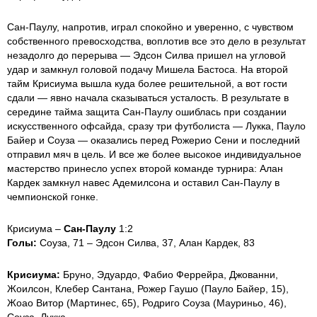
Сан-Паулу, напротив, играл спокойно и уверенно, с чувством
собственного превосходства, воплотив все это дело в результат
незадолго до перерыва — Эдсон Силва пришел на угловой
удар и замкнул головой подачу Мишела Бастоса. На второй
тайм Крисиума вышла куда более решительной, а вот гости
сдали — явно начала сказываться усталость. В результате в
середине тайма защита Сан-Паулу ошиблась при создании
искусственного офсайда, сразу три футболиста — Лукка, Пауло
Байер и Соуза — оказались перед Рожерио Сени и последний
отправил мяч в цель. И все же более высокое индивидуальное
мастерство принесло успех второй команде турнира: Алан
Кардек замкнул навес Адемилсона и оставил Сан-Паулу в
чемпионской гонке.
Крисиума –
Сан-Паулу
1:2
Голы:
Соуза, 71 – Эдсон Силва, 37, Алан Кардек, 83
Крисиума:
Бруно, Эдуардо, Фабио Феррейра, Джованни,
Жоилсон, Клебер Сантана, Рожер Гаушо (Пауло Байер, 15),
Жоао Витор (Мартинес, 65), Родриго Соуза (Мауриньо, 46),