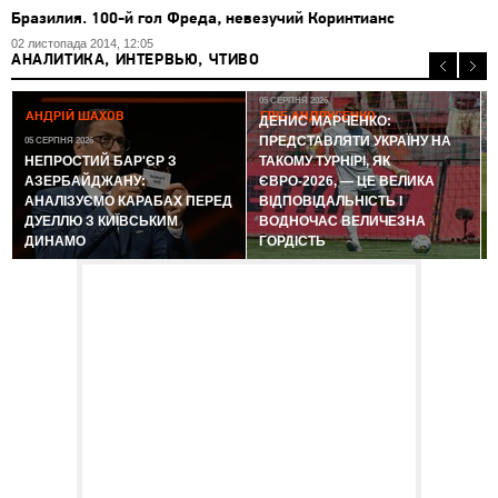
Бразилия. 100-й гол Фреда, невезучий Коринтианс
02 листопада 2014, 12:05
АНАЛИТИКА, ИНТЕРВЬЮ, ЧТИВО
05 СЕРПНЯ 2026
АНДРІЙ ШАХОВ
ГЛІБ АНДРУСЕНКО
ДЕНИС МАРЧЕНКО:
ПРЕДСТАВЛЯТИ УКРАЇНУ НА
05 СЕРПНЯ 2026
0
НЕПРОСТИЙ БАР'ЄР З
ТАКОМУ ТУРНІРІ, ЯК
АЗЕРБАЙДЖАНУ:
ЄВРО-2026, — ЦЕ ВЕЛИКА
АНАЛІЗУЄМО КАРАБАХ ПЕРЕД
ВІДПОВІДАЛЬНІСТЬ І
ДУЕЛЛЮ З КИЇВСЬКИМ
ВОДНОЧАС ВЕЛИЧЕЗНА
ДИНАМО
ГОРДІСТЬ