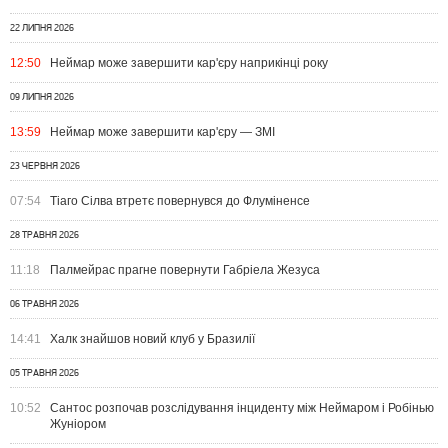
22 ЛИПНЯ 2026
12:50
Неймар може завершити кар'єру наприкінці року
09 ЛИПНЯ 2026
13:59
Неймар може завершити кар'єру — ЗМІ
23 ЧЕРВНЯ 2026
07:54
Тіаго Сілва втретє повернувся до Флуміненсе
28 ТРАВНЯ 2026
11:18
Палмейрас прагне повернути Габріела Жезуса
06 ТРАВНЯ 2026
14:41
Халк знайшов новий клуб у Бразилії
05 ТРАВНЯ 2026
10:52
Сантос розпочав розслідування інциденту між Неймаром і Робінью
Жуніором