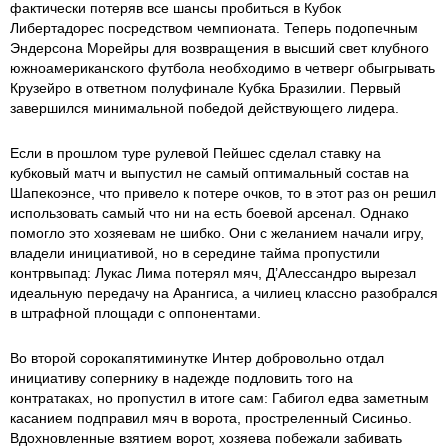
фактически потеряв все шансы пробиться в Кубок
Либертадорес посредством чемпионата. Теперь подопечным
Эндерсона Морейры для возвращения в высший свет клубного
южноамериканского футбола необходимо в четверг обыгрывать
Крузейро в ответном полуфинале Кубка Бразилии. Первый
завершился минимальной победой действующего лидера.
Если в прошлом туре рулевой Пейшес сделал ставку на
кубковый матч и выпустил не самый оптимальный состав на
Шапекоэнсе, что привело к потере очков, то в этот раз он решил
использовать самый что ни на есть боевой арсенал. Однако
помогло это хозяевам не шибко. Они с желанием начали игру,
владели инициативой, но в середине тайма пропустили
контрвыпад: Лукас Лима потерял мяч, Д’Алессандро вырезал
идеальную передачу на Арангиса, а чилиец классно разобрался
в штрафной площади с оппонентами.
Во второй сорокапятиминутке Интер добровольно отдал
инициативу сопернику в надежде подловить того на
контратаках, но пропустил в итоге сам: Габигол едва заметным
касанием подправил мяч в ворота, простреленный Сисиньо.
Вдохновленные взятием ворот, хозяева побежали забивать