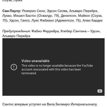
Соуза, Лукка
Сан-Паулу:
Рожерио Сени, Эдсон Силва, Альваро Перейра,
Лукао, Мишел Бастос (Освалдо, 79), Денилсон, Майкон (Соуза,
70), Удсон, Гансо, Луис Фабиано (Адемилсон, 75), Алан Кардек
Предупреждения:
Фабио Феррейра, Клебер Сантана – Удсон,
Альваро Перейра
Сантос впервые уступил на Вила Белмиро Интернасьоналу,