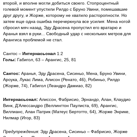
второй, и вполне могли добиться своего. Стопроцентный
голевой момент упустили Рилдо с Бруно Увини, помешавшие
друг другу, и Жорже, которому не хватило расторопности. Но
затем еще одна ошибка перечеркнула все усилия: Мена ногой
сбросил мяч назад, Эду Драсена пропустил его вратарю и
Аранья взял в руки... Свободный удар с нескольких метров для
Арангиса проблемой не стал.
Сантос –
Интернасьонал
1:2
Голы:
Габигол, 63 – Арангис, 25, 81
Сантос:
Аранья, Эду Драсена, Сисиньо, Мена, Бруно Увини,
Ароука, Лукас Лима, Алисон (Ренато, 46), Робиньо, Рилдо
(Жорже, 74), Габигол (Леандро Дамиао, 82)
Интернасьонал:
Алиссон, Фабрисио, Эрнандо, Алан, Клаудио
Винк, Д’Алессандро (Веллингтон Паулиста, 69), Арангис,
Виллианс, Алан Патрик (Матеус Бертотто, 64), Жорже Энрике,
Нилмар (Игор, 83)
Предупреждения:
Эду Драсена, Сисиньо – Фабрисио, Жорже