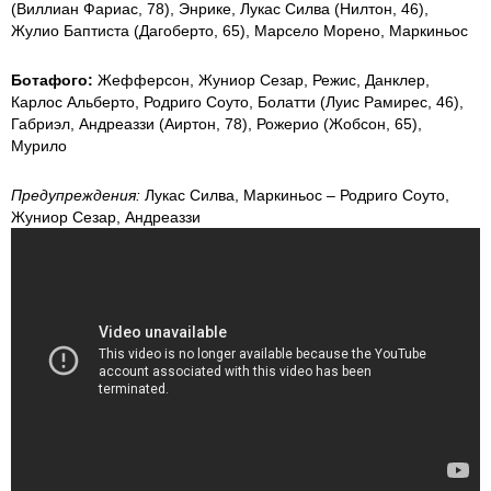
(Виллиан Фариас, 78), Энрике, Лукас Силва (Нилтон, 46),
Жулио Баптиста (Дагоберто, 65), Марсело Морено, Маркиньос
Ботафого:
Жефферсон, Жуниор Сезар, Режис, Данклер,
Карлос Альберто, Родриго Соуто, Болатти (Луис Рамирес, 46),
Габриэл, Андреаззи (Аиртон, 78), Рожерио (Жобсон, 65),
Мурило
Предупреждения:
Лукас Силва, Маркиньос – Родриго Соуто,
Жуниор Сезар, Андреаззи