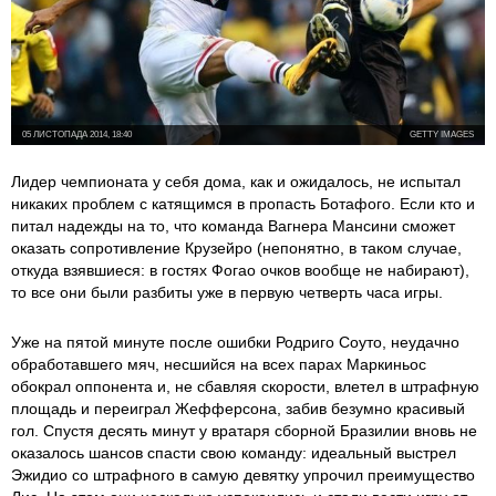
05 ЛИСТОПАДА 2014, 18:40
GETTY IMAGES
Лидер чемпионата у себя дома, как и ожидалось, не испытал
никаких проблем с катящимся в пропасть Ботафого. Если кто и
питал надежды на то, что команда Вагнера Мансини сможет
оказать сопротивление Крузейро (непонятно, в таком случае,
откуда взявшиеся: в гостях Фогао очков вообще не набирают),
то все они были разбиты уже в первую четверть часа игры.
Уже на пятой минуте после ошибки Родриго Соуто, неудачно
обработавшего мяч, несшийся на всех парах Маркиньос
обокрал оппонента и, не сбавляя скорости, влетел в штрафную
площадь и переиграл Жефферсона, забив безумно красивый
гол. Спустя десять минут у вратаря сборной Бразилии вновь не
оказалось шансов спасти свою команду: идеальный выстрел
Эжидио со штрафного в самую девятку упрочил преимущество