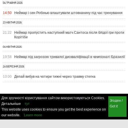
04 ТРАВНЯ 2026
14:50
Неймар і син Робінью влаштували штовханину під час тренування
23 КВІТНЯ 2026
21:22
Неймар пропустить наступний матч Сантоса після блідої гри проти
Корітіби
04 КВІТНЯ 2026
19:58
Неймар під загрозою тривалої дискваліфікації в чемпіонаті Бразилії
24 БЕРЕЗНЯ 2026
13:00
Депай вибув на чотири тижні через травму стегна
Для зручності користування сайтом використовуються Cookies.
Згоден /
Детальніше
тут
Got it
This website uses cookies to ensure you get the best experience on
our website.
Learn more