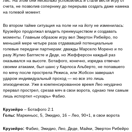
Лис. На этом они несколько успокоились и стали вести игру от
счета, не позволив сопернику до перерыва создать даже намека
на голевой момент.
Во втором тайме ситуация на поле ни на йоту не изменилась:
Крузейро продолжал владеть преимуществом и создавать
моменты. Главным образом игру вел Эвертон Рибейро, по
меньшей мере четыре раза отдававший потенциальные
голевые передачи партнерам: дважды Марсело Морено и по
разу Жулио Баптисте и Деде, но Жефферсон каждый раз
оказывался на высоте. Ботафого, конечно, изредка отвечал
своими атаками, был шанс у Карлоса Альберто, не попавшего
по мячу после прострела Режиса, или Жобсон завершал
ударом индивидуальный проход — но все это лишь
эпизодически. Уже в компенсированное время Лео неудачно
прервал прострел, срезав мяч в свои ворота, однако тем самым
лишь испортил «сухарь» Фабио.
Крузейро
– Ботафого 2:1
Голы:
Маркиньос, 5, Эжидио, 16 – Лео, 90+1, в свои ворота
Крузейро:
Фабио, Эжидио, Лео, Деде, Майки, Эвертон Рибейро