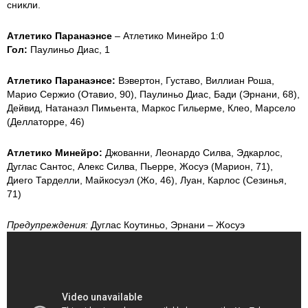
сникли.
Атлетико Паранаэнсе
– Атлетико Минейро 1:0
Гол:
Паулиньо Диас, 1
Атлетико Паранаэнсе:
Вэвертон, Густаво, Виллиан Роша,
Марио Сержио (Отавио, 90), Паулиньо Диас, Бади (Эрнани, 68),
Дейвид, Натанаэл Пимьента, Маркос Гильерме, Клео, Марсело
(Деллаторре, 46)
Атлетико Минейро:
Джованни, Леонардо Силва, Эдкарлос,
Дуглас Сантос, Алекс Силва, Пьерре, Жосуэ (Марион, 71),
Диего Тарделли, Майкосуэл (Жо, 46), Луан, Карлос (Сезинья,
71)
Предупреждения:
Дуглас Коутиньо, Эрнани – Жосуэ