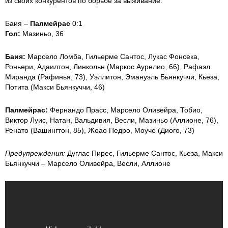
из своих конкурентов по борьбе за выживание.
Баия –
Палмейрас
0:1
Гол:
Мазиньо, 36
Баия:
Марсело Ломба, Гильерме Сантос, Лукас Фонсека,
Роньери, Адаилтон, Линкольн (Маркос Аурелио, 66), Рафаэл
Миранда (Рафинья, 73), Уэллитон, Эмануэль Бьянкуччи, Кьеза,
Потита (Макси Бьянкуччи, 46)
Палмейрас:
Фернандо Прасс, Марсело Оливейра, Тобио,
Виктор Луис, Натан, Вальдивия, Весли, Мазиньо (Аллионе, 76),
Ренато (Вашингтон, 85), Жоао Педро, Моуче (Диого, 73)
Предупреждения:
Дуглас Пирес, Гильерме Сантос, Кьеза, Макси
Бьянкуччи – Марсело Оливейра, Весли, Аллионе