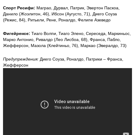
Спорт Ресифи:
Маграо, Дурвал, Патрик, Эвертон Паскоа,
Данило (Жоэлитон, 46), Ибсон (Аугусто, 71), Диего Соуза
(Режис, 84), Ритьели, Рене, Роналдо, Фелипе Азеведо
Фигейренсе:
Тиаго Волпи, Тиаго Элено, Сереседа, Маркиньос,
Марко Антонио, Ривалдо (Лео Лисбоа, 68), Франса, Пабло,
Жефферсон, Мазола (Клейтиньо, 76), Маркао (Эвералдо, 73)
Предупреждения:
Диего Соуза, Роналдо, Патрики – Франса,
Жефферсон