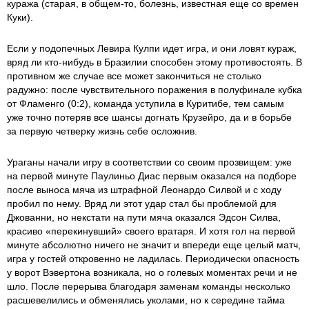
куража (старая, в общем-то, болезнь, известная еще со времен
Куки).
Если у подопечных Левира Кулпи идет игра, и они ловят кураж,
вряд ли кто-нибудь в Бразилии способен этому противостоять. В
противном же случае все может закончиться не столько
радужно: после чувствительного поражения в полуфинале кубка
от Фламенго (0:2), команда уступила в Куритибе, тем самым
уже точно потеряв все шансы догнать Крузейро, да и в борьбе
за первую четверку жизнь себе осложнив.
Ураганы начали игру в соответствии со своим прозвищем: уже
на первой минуте Паулиньо Диас первым оказался на подборе
после выноса мяча из штрафной Леонардо Силвой и с ходу
пробил по нему. Вряд ли этот удар стал бы проблемой для
Джованни, но некстати на пути мяча оказался Эдсон Силва,
красиво «перекинувший» своего вратаря. И хотя гол на первой
минуте абсолютно ничего не значит и впереди еще целый матч,
игра у гостей откровенно не ладилась. Периодически опасность
у ворот Вэвертона возникала, но о голевых моментах речи и не
шло. После перерыва благодаря заменам команды несколько
расшевелились и обменялись уколами, но к середине тайма