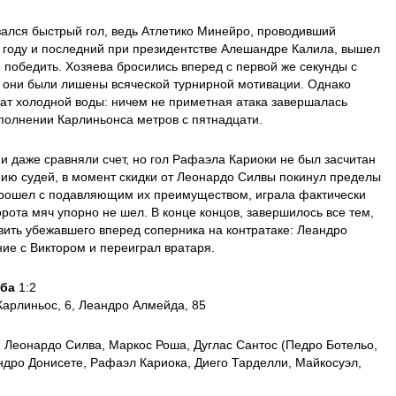
азался быстрый гол, ведь Атлетико Минейро, проводивший
 году и последний при президентстве Алешандре Калила, вышел
я победить. Хозяева бросились вперед с первой же секунды с
е они были лишены всяческой турнирной мотивации. Однако
ат холодной воды: ничем не приметная атака завершалась
полнении Карлиньонса метров с пятнадцати.
 и даже сравняли счет, но гол Рафаэла Кариоки не был засчитан
ению судей, в момент скидки от Леонардо Силвы покинул пределы
 прошел с подавляющим их преимуществом, играла фактически
орота мяч упорно не шел. В конце концов, завершилось все тем,
вить убежавшего вперед соперника на контратаке: Леандро
ие с Виктором и переиграл вратаря.
ба
1:2
Карлиньос, 6, Леандро Алмейда, 85
 Леонардо Силва, Маркос Роша, Дуглас Сантос (Педро Ботельо,
ндро Донисете, Рафаэл Кариока, Диего Тарделли, Майкосуэл,