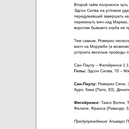
Второй тайм получился чуть
Эдсон Силва на угловом уда
передумавший завершать ка
перекинуть мяч над Маркао,
воротам бывшего клуба не 
Тем самым, Рожерио несколь
матч на Морумби (а возможн
устроить веселые проводы 
Сан-Паулу – Фигейренсе 1:1
Голы:
Эдсон Силва, 70 – Ма
Сан-Паулу:
Рожерио Сени, Э
Ауро, Кака (Пато, 83), Дени
Фигейренсе:
Тиаго Волпи, 
Фелипе, Франса (Ривалдо, 58
Предупреждения:
Альваро П