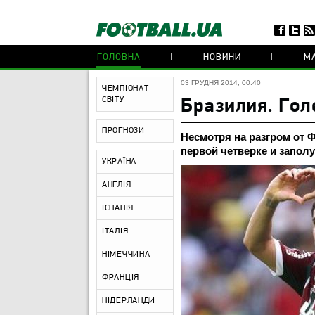
ГОЛОВНА
НОВИНИ
МА
03 ГРУДНЯ 2014, 00:40
ЧЕМПІОНАТ
СВІТУ
Бразилия. Гол
ПРОГНОЗИ
Несмотря на разгром от 
первой четверке и запол
УКРАЇНА
АНГЛІЯ
ІСПАНІЯ
ІТАЛІЯ
НІМЕЧЧИНА
ФРАНЦІЯ
НІДЕРЛАНДИ