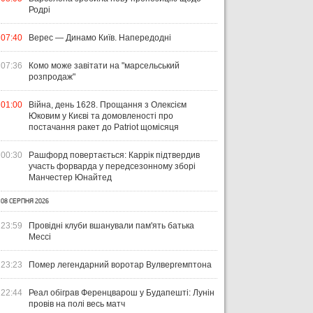
Родрі
07:40
Верес — Динамо Київ. Напередодні
07:36
Комо може завітати на "марсельський
розпродаж"
01:00
Війна, день 1628. Прощання з Олексієм
Юковим у Києві та домовленості про
постачання ракет до Patriot щомісяця
00:30
Рашфорд повертається: Каррік підтвердив
участь форварда у передсезонному зборі
Манчестер Юнайтед
08 СЕРПНЯ 2026
23:59
Провідні клуби вшанували пам'ять батька
Мессі
23:23
Помер легендарний воротар Вулвергемптона
22:44
Реал обіграв Ференцварош у Будапешті: Лунін
провів на полі весь матч