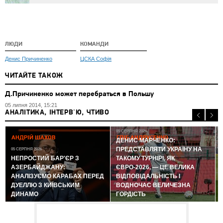
ЛЮДИ
КОМАНДИ
Денис Причиненко
ЦСКА Софія
ЧИТАЙТЕ ТАКОЖ
Д.Причиненко может перебраться в Польшу
05 липня 2014, 15:21
АНАЛІТИКА, ІНТЕРВ'Ю, ЧТИВО
05 СЕРПНЯ 2026
АНДРІЙ ШАХОВ
ГЛІБ АНДРУСЕНКО
ДЕНИС МАРЧЕНКО:
ПРЕДСТАВЛЯТИ УКРАЇНУ НА
05 СЕРПНЯ 2026
0
НЕПРОСТИЙ БАР'ЄР З
ТАКОМУ ТУРНІРІ, ЯК
АЗЕРБАЙДЖАНУ:
ЄВРО-2026, — ЦЕ ВЕЛИКА
АНАЛІЗУЄМО КАРАБАХ ПЕРЕД
ВІДПОВІДАЛЬНІСТЬ І
ДУЕЛЛЮ З КИЇВСЬКИМ
ВОДНОЧАС ВЕЛИЧЕЗНА
ДИНАМО
ГОРДІСТЬ