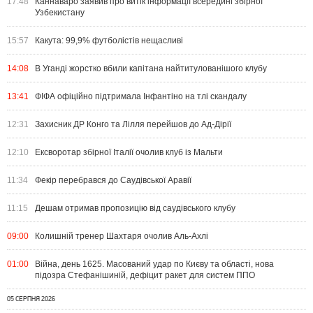
17:48
Каннаваро заявив про витік інформації всередині збірної
Узбекистану
15:57
Какута: 99,9% футболістів нещасливі
14:08
В Уганді жорстко вбили капітана найтитулованішого клубу
13:41
ФІФА офіційно підтримала Інфантіно на тлі скандалу
12:31
Захисник ДР Конго та Лілля перейшов до Ад-Дірії
12:10
Ексворотар збірної Італії очолив клуб із Мальти
11:34
Фекір перебрався до Саудівської Аравії
11:15
Дешам отримав пропозицію від саудівського клубу
09:00
Колишній тренер Шахтаря очолив Аль-Ахлі
01:00
Війна, день 1625. Масований удар по Києву та області, нова
підозра Стефанішиній, дефіцит ракет для систем ППО
05 СЕРПНЯ 2026