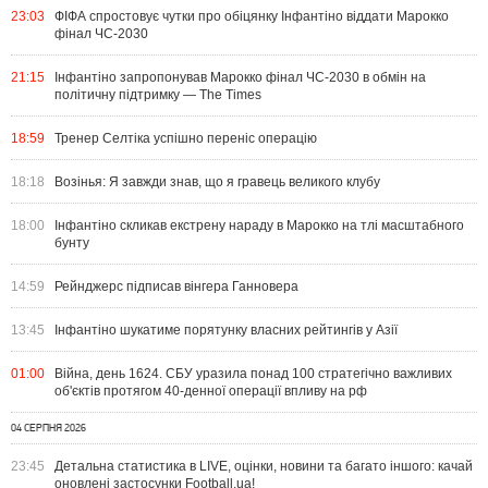
23:03
ФІФА спростовує чутки про обіцянку Інфантіно віддати Марокко
фінал ЧС-2030
21:15
Інфантіно запропонував Марокко фінал ЧС-2030 в обмін на
політичну підтримку — The Times
18:59
Тренер Селтіка успішно переніс операцію
18:18
Возінья: Я завжди знав, що я гравець великого клубу
18:00
Інфантіно скликав екстрену нараду в Марокко на тлі масштабного
бунту
14:59
Рейнджерс підписав вінгера Ганновера
13:45
Інфантіно шукатиме порятунку власних рейтингів у Азії
01:00
Війна, день 1624. СБУ уразила понад 100 стратегічно важливих
об'єктів протягом 40-денної операції впливу на рф
04 СЕРПНЯ 2026
23:45
Детальна статистика в LIVE, оцінки, новини та багато іншого: качай
оновлені застосунки Football.ua!