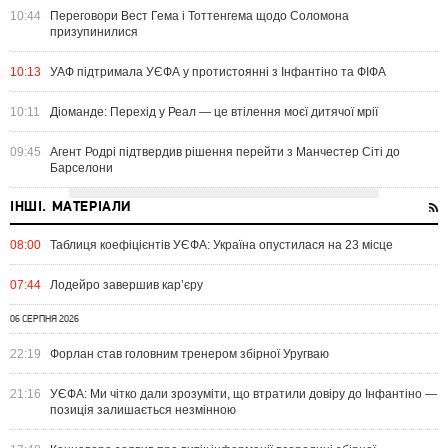
10:44
Переговори Вест Гема і Тоттенгема щодо Соломона
призупинилися
10:13
УАФ підтримала УЄФА у протистоянні з Інфантіно та ФІФА
10:11
Діоманде: Перехід у Реал — це втілення моєї дитячої мрії
09:45
Агент Родрі підтвердив рішення перейти з Манчестер Сіті до
Барселони
ІНШІ. МАТЕРІАЛИ
08:00
Таблиця коефіцієнтів УЄФА: Україна опустилася на 23 місце
07:44
Лодейро завершив кар’єру
06 СЕРПНЯ 2026
22:19
Форлан став головним тренером збірної Уругваю
21:16
УЄФА: Ми чітко дали зрозуміти, що втратили довіру до Інфантіно —
позиція залишається незмінною