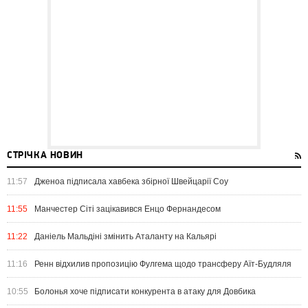
СТРІЧКА НОВИН
11:57
Дженоа підписала хавбека збірної Швейцарії Соу
11:55
Манчестер Сіті зацікавився Енцо Фернандесом
11:22
Даніель Мальдіні змінить Аталанту на Кальярі
11:16
Ренн відхилив пропозицію Фулгема щодо трансферу Аїт-Будляля
10:55
Болонья хоче підписати конкурента в атаку для Довбика