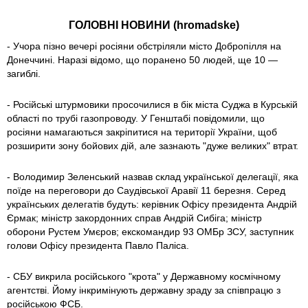
ГОЛОВНІ НОВИНИ (hromadske)
- Учора пізно вечері росіяни обстріляли місто Добропілля на
Донеччині. Наразі відомо, що поранено 50 людей, ще 10 —
загиблі.
- Російські штурмовики просочилися в бік міста Суджа в Курській
області по трубі газопроводу. У Генштабі повідомили, що
росіяни намагаються закріпитися на території України, щоб
розширити зону бойових дій, але зазнають "дуже великих" втрат.
- Володимир Зеленський назвав склад української делегації, яка
поїде на переговори до Саудівської Аравії 11 березня. Серед
українських делегатів будуть: керівник Офісу президента Андрій
Єрмак; міністр закордонних справ Андрій Сибіга; міністр
оборони Рустем Умєров; екскомандир 93 ОМБр ЗСУ, заступник
голови Офісу президента Павло Паліса.
- СБУ викрила російського "крота" у Державному космічному
агентстві. Йому інкримінують державну зраду за співпрацю з
російською ФСБ.