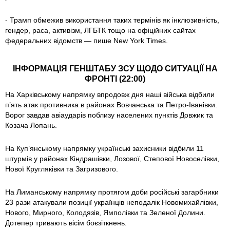
- Трамп обмежив використання таких термінів як інклюзивність,
гендер, раса, активізм, ЛГБТК тощо на офіційних сайтах
федеральних відомств — пише New York Times.
ІНФОРМАЦІЯ ГЕНШТАБУ ЗСУ ЩОДО СИТУАЦІЇ НА
ФРОНТІ (22:00)
На Харківському напрямку впродовж дня наші війська відбили
п’ять атак противника в районах Вовчанська та Петро-Іванівки.
Ворог завдав авіаударів поблизу населених пунктів Довжик та
Козача Лопань.
На Куп’янському напрямку українські захисники відбили 11
штурмів у районах Кіндрашівки, Лозової, Степової Новоселівки,
Нової Кругляківки та Загризового.
На Лиманському напрямку протягом доби російські загарбники
23 рази атакували позиції українців неподалік Новомихайлівки,
Нового, Мирного, Колодязів, Ямполівки та Зеленої Долини.
Дотепер тривають вісім боєзіткнень.