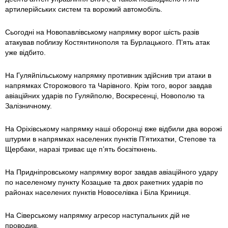
артилерійських систем та ворожий автомобіль.
Сьогодні на Новопавлівському напрямку ворог шість разів
атакував поблизу Костянтинополя та Бурлацького. П’ять атак
уже відбито.
На Гуляйпільському напрямку противник здійснив три атаки в
напрямках Сторожового та Чарівного. Крім того, ворог завдав
авіаційних ударів по Гуляйполю, Воскресенці, Новополю та
Залізничному.
На Оріхівському напрямку наші оборонці вже відбили два ворожі
штурми в напрямках населених пунктів П’ятихатки, Степове та
Щербаки, наразі триває ще п’ять боєзіткнень.
На Придніпровському напрямку ворог завдав авіаційного удару
по населеному пункту Козацьке та двох ракетних ударів по
районах населених пунктів Новоселівка і Біла Криниця.
На Сіверському напрямку агресор наступальних дій не
проводив.