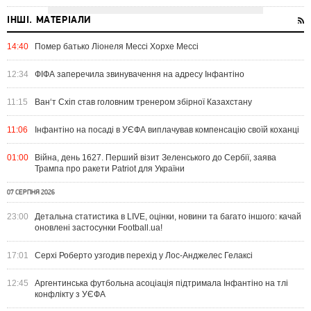
ІНШІ. МАТЕРІАЛИ
14:40
Помер батько Ліонеля Мессі Хорхе Мессі
12:34
ФІФА заперечила звинувачення на адресу Інфантіно
11:15
Ван‘т Схіп став головним тренером збірної Казахстану
11:06
Інфантіно на посаді в УЄФА виплачував компенсацію своїй коханці
01:00
Війна, день 1627. Перший візит Зеленського до Сербії, заява
Трампа про ракети Patriot для України
07 СЕРПНЯ 2026
23:00
Детальна статистика в LIVE, оцінки, новини та багато іншого: качай
оновлені застосунки Football.ua!
17:01
Серхі Роберто узгодив перехід у Лос-Анджелес Гелаксі
12:45
Аргентинська футбольна асоціація підтримала Інфантіно на тлі
конфлікту з УЄФА