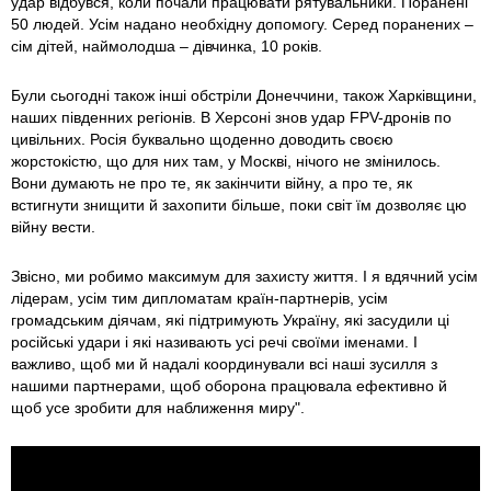
удар відбувся, коли почали працювати рятувальники. Поранені
50 людей. Усім надано необхідну допомогу. Серед поранених –
сім дітей, наймолодша – дівчинка, 10 років.
Були сьогодні також інші обстріли Донеччини, також Харківщини,
наших південних регіонів. В Херсоні знов удар FPV-дронів по
цивільних. Росія буквально щоденно доводить своєю
жорстокістю, що для них там, у Москві, нічого не змінилось.
Вони думають не про те, як закінчити війну, а про те, як
встигнути знищити й захопити більше, поки світ їм дозволяє цю
війну вести.
Звісно, ми робимо максимум для захисту життя. І я вдячний усім
лідерам, усім тим дипломатам країн-партнерів, усім
громадським діячам, які підтримують Україну, які засудили ці
російські удари і які називають усі речі своїми іменами. І
важливо, щоб ми й надалі координували всі наші зусилля з
нашими партнерами, щоб оборона працювала ефективно й
щоб усе зробити для наближення миру".