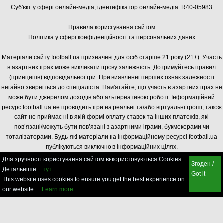
Суб'єкт у сфері онлайн-медіа, і
дентифікатор онлайн-медіа: R40-05983
Правила користування сайтом
Політика у сфері конфіденційності та персональних даних
Матеріали сайту football.ua призначені для осіб старше 21 року (21+). Участь
в азартних іграх може викликати ігрову залежність. Дотримуйтесь правил
(принципів) відповідальної гри. При виявленні перших ознак залежності
негайно зверніться до спеціаліста. Пам'ятайте, що участь в азартних іграх не
може бути джерелом доходів або альтернативою роботі. Інформаційний
ресурс football.ua не проводить ігри на реальні та/або віртуальні гроші, також
сайт не приймає ні в якій формі оплату ставок та інших платежів, які
пов’язані/можуть бути пов’язані з азартними іграми, букмекерами чи
тоталізаторами. Будь-які матеріали на інформаційному ресурсі football.ua
публікуються виключно в інформаційних цілях.
Для зручності користування сайтом використовуються Cookies.
Згоден /
Детальніше
тут
Got it
This website uses cookies to ensure you get the best experience on
our website.
Learn more