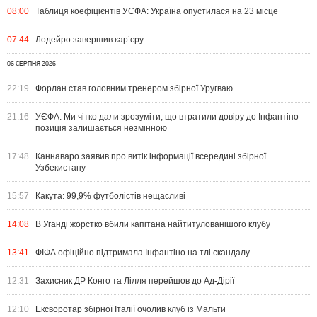
08:00
Таблиця коефіцієнтів УЄФА: Україна опустилася на 23 місце
07:44
Лодейро завершив кар’єру
06 СЕРПНЯ 2026
22:19
Форлан став головним тренером збірної Уругваю
21:16
УЄФА: Ми чітко дали зрозуміти, що втратили довіру до Інфантіно —
позиція залишається незмінною
17:48
Каннаваро заявив про витік інформації всередині збірної
Узбекистану
15:57
Какута: 99,9% футболістів нещасливі
14:08
В Уганді жорстко вбили капітана найтитулованішого клубу
13:41
ФІФА офіційно підтримала Інфантіно на тлі скандалу
12:31
Захисник ДР Конго та Лілля перейшов до Ад-Дірії
12:10
Ексворотар збірної Італії очолив клуб із Мальти