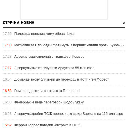
СТРІЧКА НОВИН
17:55
Палестра пояснив, чому обрав Челсі
17:30
Маткевич та Слободян гратимуть із перших хвилин проти Буковини
17:28
Арсенал зацікавлений у трансфері Ромеро
17:17
Ліверпуль зможе викупити Араухо за 55 млн євро
16:54
Діоманде знову близький до переходу в Ноттінгем Форест
16:53
Рома продовжила контракт із Пеллегріні
16:33
Фенербахче веде переговори щодо Лукаку
16:23
Ліверпуль зробив ПСЖ пропозицію щодо Барколя на 115 млн євро
15:52
Ферран Торрес погодив контракт із ПСЖ