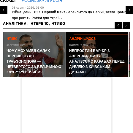
СЮЖЕТ
РОСІЙСЬКА АГРЕСІЯ
08 серпня 2026, 01:00
Війна, день 1627. Перший візит Зеленського до Сербії, заява Трампа
про ракети Patriot для України
АНАЛІТИКА, ІНТЕРВ'Ю, ЧТИВО
0
ЧТИВО
АНДРІЙ ШАХОВ
07 СЕРПНЯ 2026
05 СЕРПНЯ 2026
ЧОМУ МОХАМЕД САЛАХ
НЕПРОСТИЙ БАР'ЄР З
ПЕРЕЙШОВ ДО
АЗЕРБАЙДЖАНУ:
ТРАБЗОНСПОРА —
АНАЛІЗУЄМО КАРАБАХ ПЕРЕД
ЧЕТВЕРТОГО ЗА ВЕЛИЧИНОЮ
ДУЕЛЛЮ З КИЇВСЬКИМ
КЛУБУ ТУРЕЧЧИНИ?
ДИНАМО