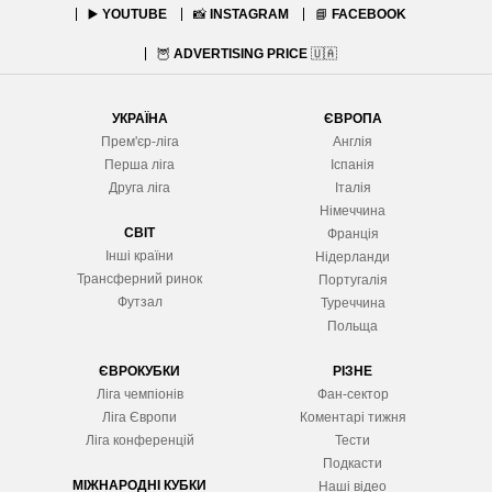
▶️
YOUTUBE
📸
INSTAGRAM
📘
FACEBOOK
🦉
ADVERTISING PRICE
🇺🇦
УКРАЇНА
ЄВРОПА
Прем'єр-ліга
Англія
Перша ліга
Іспанія
Друга ліга
Італія
Німеччина
СВІТ
Франція
Інші країни
Нідерланди
Трансферний ринок
Португалія
Футзал
Туреччина
Польща
ЄВРОКУБКИ
РІЗНЕ
Ліга чемпіонів
Фан-сектор
Ліга Європ
и
Коментарі тижня
Ліга конференцій
Тести
Подкасти
МІЖНАРОДНІ КУБКИ
Наші відео