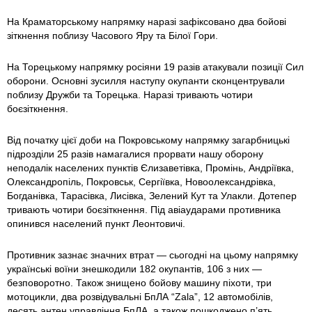
На Краматорському напрямку наразі зафіксовано два бойові
зіткнення поблизу Часового Яру та Білої Гори.
На Торецькому напрямку росіяни 19 разів атакували позиції Сил
оборони. Основні зусилля наступу окупанти сконцентрували
поблизу Дружби та Торецька. Наразі тривають чотири
боєзіткнення.
Від початку цієї доби на Покровському напрямку загарбницькі
підрозділи 25 разів намагалися прорвати нашу оборону
неподалік населених пунктів Єлизаветівка, Промінь, Андріївка,
Олександропіль, Покровськ, Сергіївка, Новоолександрівка,
Богданівка, Тарасівка, Лисівка, Зелений Кут та Улакли. Дотепер
тривають чотири боєзіткнення. Під авіаударами противника
опинився населений пункт Леонтовичі.
Противник зазнає значних втрат — сьогодні на цьому напрямку
українські воїни знешкодили 182 окупантів, 106 з них —
безповоротно. Також знищено бойову машину піхоти, три
мотоцикли, два розвідувальні БпЛА “Zala”, 12 автомобілів,
десять антен управління БпЛА, а також пошкоджено п’ять