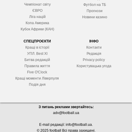
Чемпіонат світу
Футбол на ТБ
ЄВРО
Прогнози
Ліга націй
Новини казино
Копа Америка
Кубок Африки (КАН)
СПЕЦПРОЄКТИ
ІНФО
Кращі в історії
Контакти
УПЛ. Best XІ
Редакція
Битва редакцій
Privacy policy
Правила життя
Користувацька угода
Five O'Clock
Кращі моменти Ліверпуля
Подія дня
З питань реклами звертайтесь:
adv@football.ua
E-mail редакції:
info@football.ua
.
© 2025 football Всі права захищені.