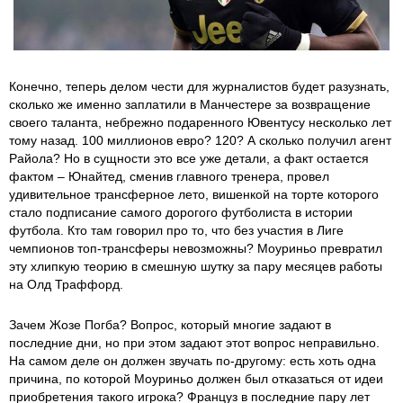
Конечно, теперь делом чести для журналистов будет разузнать,
сколько же именно заплатили в Манчестере за возвращение
своего таланта, небрежно подаренного Ювентусу несколько лет
тому назад. 100 миллионов евро? 120? А сколько получил агент
Райола? Но в сущности это все уже детали, а факт остается
фактом – Юнайтед, сменив главного тренера, провел
удивительное трансферное лето, вишенкой на торте которого
стало подписание самого дорогого футболиста в истории
футбола. Кто там говорил про то, что без участия в Лиге
чемпионов топ-трансферы невозможны? Моуриньо превратил
эту хлипкую теорию в смешную шутку за пару месяцев работы
на Олд Траффорд.
Зачем Жозе Погба? Вопрос, который многие задают в
последние дни, но при этом задают этот вопрос неправильно.
На самом деле он должен звучать по-другому: есть хоть одна
причина, по которой Моуриньо должен был отказаться от идеи
приобретения такого игрока? Француз в последние пару лет