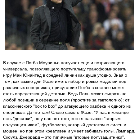
В случае с Погба Моуриньо получает еще и потрясающего
универсала, позволяющего португальцу трансформировать
игру Ман Юнайтед в средней линии как душе угодно. Зная о
том, как важно для Жозе иметь набор игровых моделей под
различных соперников, присутствие Погба в составе может
стать определяющей деталью. Ведь Поль может сыграть на
любой позиции в середине поля (простите за тавтологию): от
классического "box to box" до атакующего хавбека и одного из
опорников. Да что там! Слово самого Жозе: "У нас в команде
есть "десятки", но у нас нет того, кого я называю "вторым
полузащитником", футболиста, который достаточно силен и
мощен, но при этом креативен и умеет забивать голы. Лэмпард,
Скоулз, Джеррард – это типичные "вторые полузащитники",