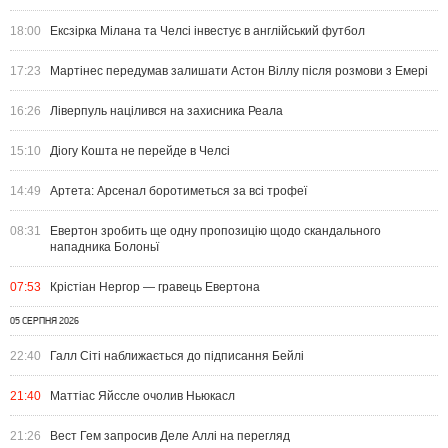
18:00
Ексзірка Мілана та Челсі інвестує в англійський футбол
17:23
Мартінес передумав залишати Астон Віллу після розмови з Емері
16:26
Ліверпуль націлився на захисника Реала
15:10
Діогу Кошта не перейде в Челсі
14:49
Артета: Арсенал боротиметься за всі трофеї
08:31
Евертон зробить ще одну пропозицію щодо скандального
нападника Болоньї
07:53
Крістіан Нергор — гравець Евертона
05 СЕРПНЯ 2026
22:40
Галл Сіті наближається до підписання Бейлі
21:40
Маттіас Яйссле очолив Ньюкасл
21:26
Вест Гем запросив Деле Аллі на перегляд