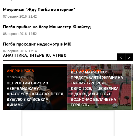
Моуриньо: "Жду Погба во вторник"
07 серпня 2016, 21:42
Погба прибыл на базу Манчестер Юнайтед
08 серпня 2016, 14:52
Погба проходит медосмотр в МЮ
07 серпня 2016, 17:14
АНАЛІТИКА, ІНТЕРВ'Ю, ЧТИВО
05 СЕРПНЯ 2026
АНДРІЙ ШАХОВ
ГЛІБ АНДРУСЕНКО
ДЕНИС МАРЧЕНКО:
ПРЕДСТАВЛЯТИ УКРАЇНУ НА
05 СЕРПНЯ 2026
0
НЕПРОСТИЙ БАР'ЄР З
ТАКОМУ ТУРНІРІ, ЯК
АЗЕРБАЙДЖАНУ:
ЄВРО-2026, — ЦЕ ВЕЛИКА
АНАЛІЗУЄМО КАРАБАХ ПЕРЕД
ВІДПОВІДАЛЬНІСТЬ І
ДУЕЛЛЮ З КИЇВСЬКИМ
ВОДНОЧАС ВЕЛИЧЕЗНА
ДИНАМО
ГОРДІСТЬ