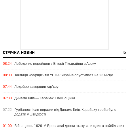
СТРІЧКА НОВИН
08:24
Лебеденко перейшов з Віторії Гімарайнш в Ароку
08:00
Таблиця коефіцієнтів УЄФА: Україна опустилася на 23 місце
07:44
Лодейро завершив кар’єру
07:30
Динамо Київ — Карабах. Наші оцінки
07:22
Гурбанов після поразки від Динамо Київ: Карабаху треба було
додати у швидкості
01:00
Війна, день 1626. У Ярославлі дрони атакували один з найбільших