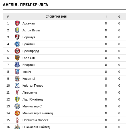
АНГЛІЯ. ПРЕМ'ЄР-ЛІГА
#
07 СЕРПНЯ 2026
І
О
1
Арсенал
0
0
2
Астон Вілла
0
0
3
Борнмут
0
0
4
Брайтон
0
0
5
Брентфорд
0
0
6
Галл Сіті
0
0
7
Евертон
0
0
8
Іпсвіч
0
0
9
Ковентрі
0
0
10
Крістал Пелес
0
0
11
Ліверпуль
0
0
12
Лідс Юнайтед
0
0
13
Манчестер Сіті
0
0
14
Манчестер Юнайтед
0
0
15
Ноттінгем Форест
0
0
16
Ньюкасл Юнайтед
0
0