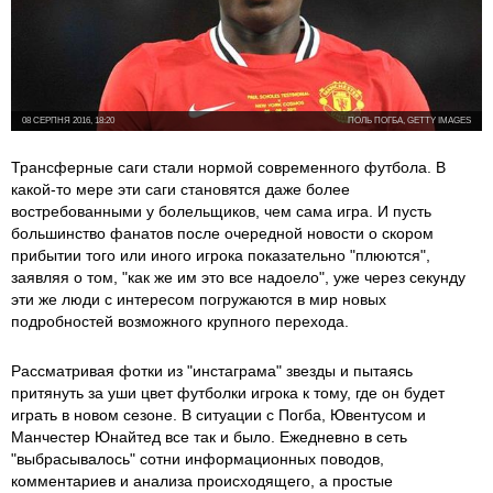
08 СЕРПНЯ 2016, 18:20
ПОЛЬ ПОГБА, GETTY IMAGES
Трансферные саги стали нормой современного футбола. В
какой-то мере эти саги становятся даже более
востребованными у болельщиков, чем сама игра. И пусть
большинство фанатов после очередной новости о скором
прибытии того или иного игрока показательно "плюются",
заявляя о том, "как же им это все надоело", уже через секунду
эти же люди с интересом погружаются в мир новых
подробностей возможного крупного перехода.
Рассматривая фотки из "инстаграма" звезды и пытаясь
притянуть за уши цвет футболки игрока к тому, где он будет
играть в новом сезоне. В ситуации с Погба, Ювентусом и
Манчестер Юнайтед все так и было. Ежедневно в сеть
"выбрасывалось" сотни информационных поводов,
комментариев и анализа происходящего, а простые