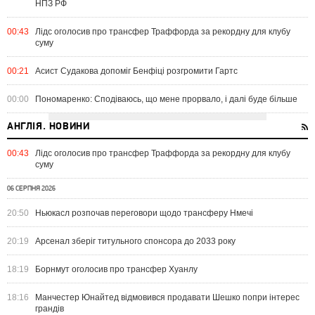
НПЗ РФ
00:43
Лідс оголосив про трансфер Траффорда за рекордну для клубу
суму
00:21
Асист Судакова допоміг Бенфіці розгромити Гартс
00:00
Пономаренко: Сподіваюсь, що мене прорвало, і далі буде більше
АНГЛІЯ. НОВИНИ
00:43
Лідс оголосив про трансфер Траффорда за рекордну для клубу
суму
06 СЕРПНЯ 2026
20:50
Ньюкасл розпочав переговори щодо трансферу Нмечі
20:19
Арсенал зберіг титульного спонсора до 2033 року
18:19
Борнмут оголосив про трансфер Хуанлу
18:16
Манчестер Юнайтед відмовився продавати Шешко попри інтерес
грандів