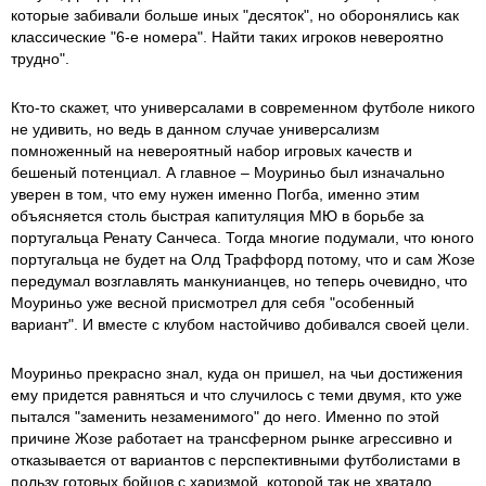
которые забивали больше иных "десяток", но оборонялись как
классические "6-е номера". Найти таких игроков невероятно
трудно".
Кто-то скажет, что универсалами в современном футболе никого
не удивить, но ведь в данном случае универсализм
помноженный на невероятный набор игровых качеств и
бешеный потенциал. А главное – Моуриньо был изначально
уверен в том, что ему нужен именно Погба, именно этим
объясняется столь быстрая капитуляция МЮ в борьбе за
португальца Ренату Санчеса. Тогда многие подумали, что юного
португальца не будет на Олд Траффорд потому, что и сам Жозе
передумал возглавлять манкунианцев, но теперь очевидно, что
Моуриньо уже весной присмотрел для себя "особенный
вариант". И вместе с клубом настойчиво добивался своей цели.
Моуриньо прекрасно знал, куда он пришел, на чьи достижения
ему придется равняться и что случилось с теми двумя, кто уже
пытался "заменить незаменимого" до него. Именно по этой
причине Жозе работает на трансферном рынке агрессивно и
отказывается от вариантов с перспективными футболистами в
пользу готовых бойцов с харизмой, которой так не хватало