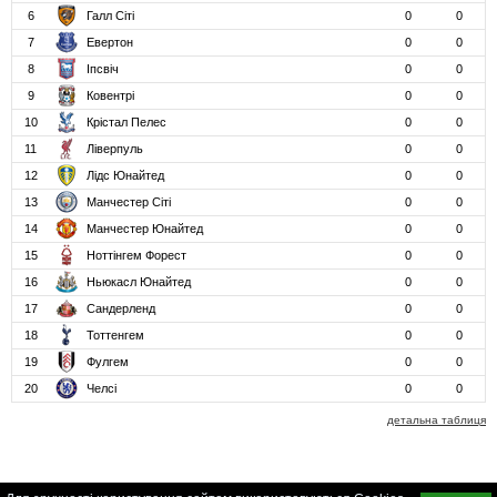
6
Галл Сіті
0
0
7
Евертон
0
0
8
Іпсвіч
0
0
9
Ковентрі
0
0
10
Крістал Пелес
0
0
11
Ліверпуль
0
0
12
Лідс Юнайтед
0
0
13
Манчестер Сіті
0
0
14
Манчестер Юнайтед
0
0
15
Ноттінгем Форест
0
0
16
Ньюкасл Юнайтед
0
0
17
Сандерленд
0
0
18
Тоттенгем
0
0
19
Фулгем
0
0
20
Челсі
0
0
детальна таблиця