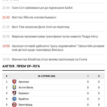
22:40
Галл Сіті наближається до підписання Бейлі
21:40
Маттіас Яйссле очолив Ньюкасл
21:26
Вест Гем запросив Деле Аллі на перегляд
20:50
Мареска прокоментував трансферні чутки навколо Педру Нету
19:59
Арсенал готовий здійснити "щось надзвичайне": Орнштейн розкрив
нові деталі щодо трансферу Вінісіуса
19:50
Манчестер Юнайтед готує велику пропозицію за Голла
АНГЛІЯ. ПРЕМ'ЄР-ЛІГА
#
06 СЕРПНЯ 2026
І
О
1
Арсенал
0
0
2
Астон Вілла
0
0
3
Борнмут
0
0
4
Брайтон
0
0
5
Брентфорд
0
0