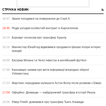
СТРІЧКА НОВИН
18:47
Зіркзе погодився на повернення до Серії А
18:30
Родрі узгодив особистий контракт із Барселоною
18:19
Борнмут оголосив про трансфер Хуанлу
18:16
Манчестер Юнайтед відмовився продавати Шешко попри інтерес
грандів
18:00
Ексзірка Мілана та Челсі інвестує в англійський футбол
17:48
Каннаваро заявив про витік інформації всередині збірної
Узбекистану
17:23
Мартінес передумав залишати Астон Віллу після розмови з Емері
17:09
Офіційно: Діоманде — найдорожчий трансфер в історії Реала
16:56
Рівер Плейт домовився про трансфер Тьяго Альмади