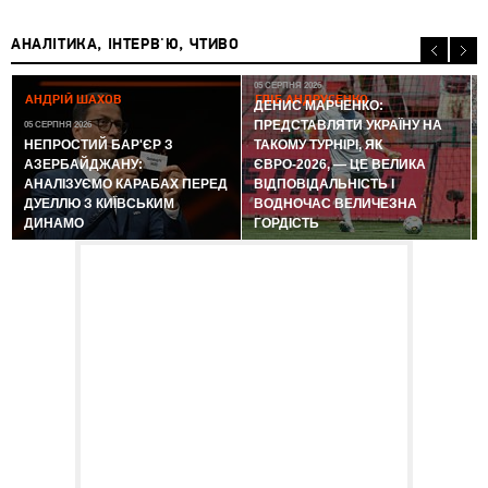
АНАЛІТИКА, ІНТЕРВ'Ю, ЧТИВО
05 СЕРПНЯ 2026
АНДРІЙ ШАХОВ
ГЛІБ АНДРУСЕНКО
ДЕНИС МАРЧЕНКО:
ПРЕДСТАВЛЯТИ УКРАЇНУ НА
05 СЕРПНЯ 2026
0
НЕПРОСТИЙ БАР'ЄР З
ТАКОМУ ТУРНІРІ, ЯК
АЗЕРБАЙДЖАНУ:
ЄВРО-2026, — ЦЕ ВЕЛИКА
АНАЛІЗУЄМО КАРАБАХ ПЕРЕД
ВІДПОВІДАЛЬНІСТЬ І
ДУЕЛЛЮ З КИЇВСЬКИМ
ВОДНОЧАС ВЕЛИЧЕЗНА
ДИНАМО
ГОРДІСТЬ