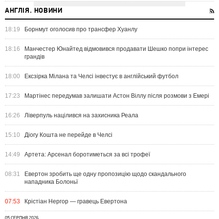
АНГЛІЯ. НОВИНИ
18:19
Борнмут оголосив про трансфер Хуанлу
18:16
Манчестер Юнайтед відмовився продавати Шешко попри інтерес
грандів
18:00
Ексзірка Мілана та Челсі інвестує в англійський футбол
17:23
Мартінес передумав залишати Астон Віллу після розмови з Емері
16:26
Ліверпуль націлився на захисника Реала
15:10
Діогу Кошта не перейде в Челсі
14:49
Артета: Арсенал боротиметься за всі трофеї
08:31
Евертон зробить ще одну пропозицію щодо скандального
нападника Болоньї
07:53
Крістіан Нергор — гравець Евертона
05 СЕРПНЯ 2026