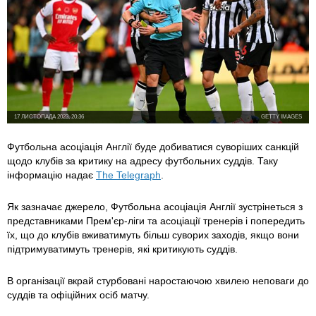
17 ЛИСТОПАДА 2023, 20:36
GETTY IMAGES
Футбольна асоціація Англії
буде добиватися суворіших санкцій
щодо клубів за критику на адресу футбольних суддів. Таку
інформацію надає
The Telegraph
.
Як зазначає джерело, Футбольна асоціація Англії зустрінеться з
представниками Прем'єр-ліги та асоціації тренерів і попередить
їх, що до клубів вживатимуть більш суворих заходів, якщо вони
підтримуватимуть тренерів, які критикують суддів.
В організації вкрай стурбовані наростаючою хвилею неповаги до
суддів та офіційних осіб матчу.