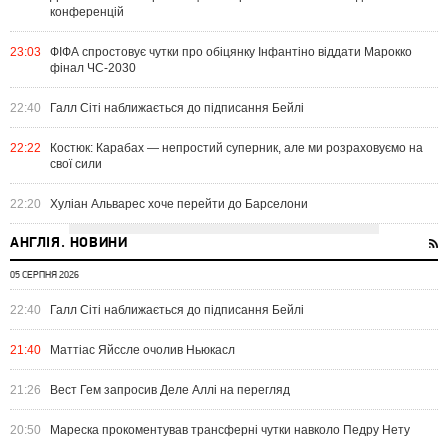
конференцій
23:03
ФІФА спростовує чутки про обіцянку Інфантіно віддати Марокко
фінал ЧС-2030
22:40
Галл Сіті наближається до підписання Бейлі
22:22
Костюк: Карабах — непростий суперник, але ми розраховуємо на
свої сили
22:20
Хуліан Альварес хоче перейти до Барселони
АНГЛІЯ. НОВИНИ
05 СЕРПНЯ 2026
22:40
Галл Сіті наближається до підписання Бейлі
21:40
Маттіас Яйссле очолив Ньюкасл
21:26
Вест Гем запросив Деле Аллі на перегляд
20:50
Мареска прокоментував трансферні чутки навколо Педру Нету