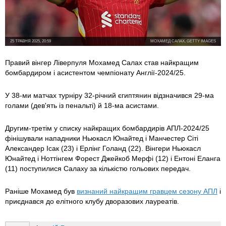
25 ТРАВНЯ 2025, 20:59
МОХАМЕД САЛАХ, GETTY IMAGES
Правий вінгер Ліверпуля Мохамед Салах став найкращим
бомбардиром і асистентом чемпіонату Англії-2024/25.
У 38-ми матчах турніру 32-річний єгиптянин відзначився 29-ма
голами (дев'ять із пенальті) й 18-ма асистами.
Другим-третім у списку найкращих бомбардирів АПЛ-2024/25
фінішували нападники Ньюкасл Юнайтед і Манчестер Сіті
Александер Ісак (23) і Ерлінг Голанд (22). Вінгери Ньюкасл
Юнайтед і Ноттінгем Форест Джейкоб Мерфі (12) і Ентоні Еланга
(11) поступилися Салаху за кількістю гольових передач.
Раніше Мохамед був
визнаний найкращим гравцем сезону АПЛ
і
приєднався до елітного клубу дворазових лауреатів.