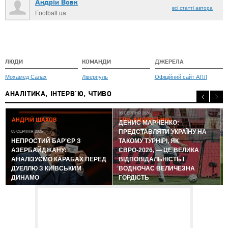
Андрій Вовк
всі статті автора
Football.ua
ЛЮДИ
КОМАНДИ
ДЖЕРЕЛА
Мохамед Салах
Ліверпуль
Офіційний сайт АПЛ
АНАЛІТИКА, ІНТЕРВ'Ю, ЧТИВО
05 СЕРПНЯ 2026
АНДРІЙ ШАХОВ
ГЛІБ АНДРУСЕНКО
ДЕНИС МАРЧЕНКО:
ПРЕДСТАВЛЯТИ УКРАЇНУ НА
05 СЕРПНЯ 2026
0
НЕПРОСТИЙ БАР'ЄР З
ТАКОМУ ТУРНІРІ, ЯК
АЗЕРБАЙДЖАНУ:
ЄВРО-2026, — ЦЕ ВЕЛИКА
АНАЛІЗУЄМО КАРАБАХ ПЕРЕД
ВІДПОВІДАЛЬНІСТЬ І
ДУЕЛЛЮ З КИЇВСЬКИМ
ВОДНОЧАС ВЕЛИЧЕЗНА
ДИНАМО
ГОРДІСТЬ