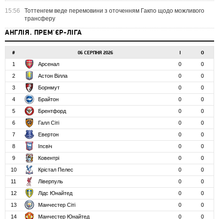
15:56
Тоттенгем веде перемовини з оточенням Гакпо щодо можливого
трансферу
АНГЛІЯ. ПРЕМ'ЄР-ЛІГА
#
06 СЕРПНЯ 2026
І
О
1
Арсенал
0
0
2
Астон Вілла
0
0
3
Борнмут
0
0
4
Брайтон
0
0
5
Брентфорд
0
0
6
Галл Сіті
0
0
7
Евертон
0
0
8
Іпсвіч
0
0
9
Ковентрі
0
0
10
Крістал Пелес
0
0
11
Ліверпуль
0
0
12
Лідс Юнайтед
0
0
13
Манчестер Сіті
0
0
14
Манчестер Юнайтед
0
0