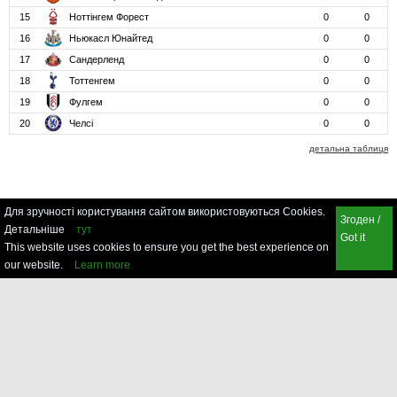
15
Ноттінгем Форест
0
0
16
Ньюкасл Юнайтед
0
0
17
Сандерленд
0
0
18
Тоттенгем
0
0
19
Фулгем
0
0
20
Челсі
0
0
детальна таблиця
Для зручності користування сайтом використовуються Cookies.
Згоден /
Детальніше
тут
Got it
This website uses cookies to ensure you get the best experience on
our website.
Learn more