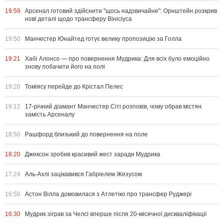
19:59
Арсенал готовий здійснити "щось надзвичайне": Орнштейн розкрив
нові деталі щодо трансферу Вінісіуса
19:50
Манчестер Юнайтед готує велику пропозицію за Голла
19:21
Хабі Алонсо — про повернення Мудрика: Для всіх було емоційно
знову побачити його на полі
19:20
Томіясу перейде до Крістал Пелес
19:12
17-річний діамант Манчестер Сіті розповів, чому обрав містян
замість Арсеналу
18:50
Рашфорд близький до повернення на поле
18:20
Джексон зробив красивий жест заради Мудрика
17:24
Аль-Ахлі зацікавився Габріелем Жезусом
16:50
Астон Вілла домовилася з Атлетіко про трансфер Руджері
16:30
Мудрик зіграв за Челсі вперше після 20-місячної дискваліфікації