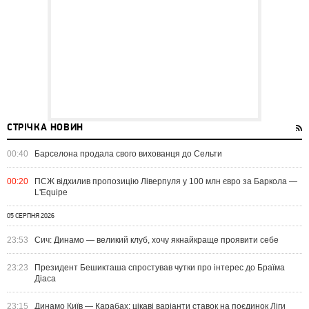
СТРІЧКА НОВИН
00:40
Барселона продала свого вихованця до Сельти
00:20
ПСЖ відхилив пропозицію Ліверпуля у 100 млн євро за Баркола —
L'Equipe
05 СЕРПНЯ 2026
23:53
Сич: Динамо — великий клуб, хочу якнайкраще проявити себе
23:23
Президент Бешикташа спростував чутки про інтерес до Браїма
Діаса
23:15
Динамо Київ — Карабах: цікаві варіанти ставок на поєдинок Ліги