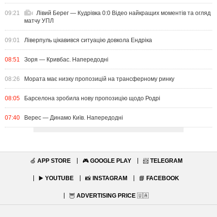
09:21
Лівий Берег — Кудрівка 0:0 Відео найкращих моментів та огляд
матчу УПЛ
09:01
Ліверпуль цікавився ситуацію довкола Ендріка
08:51
Зоря — Кривбас. Напередодні
08:26
Мората має низку пропозицій на трансферному ринку
08:05
Барселона зробила нову пропозицію щодо Родрі
07:40
Верес — Динамо Київ. Напередодні
🍏
APP STORE
🎮
GOOGLE PLAY
📨
TELEGRAM
▶️
YOUTUBE
📸
INSTAGRAM
📘
FACEBOOK
🦉
ADVERTISING PRICE
🇺🇦