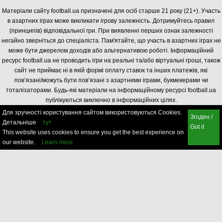
Матеріали сайту football.ua призначені для осіб старше 21 року (21+). Участь
в азартних іграх може викликати ігрову залежність. Дотримуйтесь правил
(принципів) відповідальної гри. При виявленні перших ознак залежності
негайно зверніться до спеціаліста. Пам'ятайте, що участь в азартних іграх не
може бути джерелом доходів або альтернативою роботі. Інформаційний
ресурс football.ua не проводить ігри на реальні та/або віртуальні гроші, також
сайт не приймає ні в якій формі оплату ставок та інших платежів, які
пов’язані/можуть бути пов’язані з азартними іграми, букмекерами чи
тоталізаторами. Будь-які матеріали на інформаційному ресурсі football.ua
публікуються виключно в інформаційних цілях.
Для зручності користування сайтом використовуються Cookies.
Згоден /
Детальніше
тут
Got it
This website uses cookies to ensure you get the best experience on
our website.
Learn more