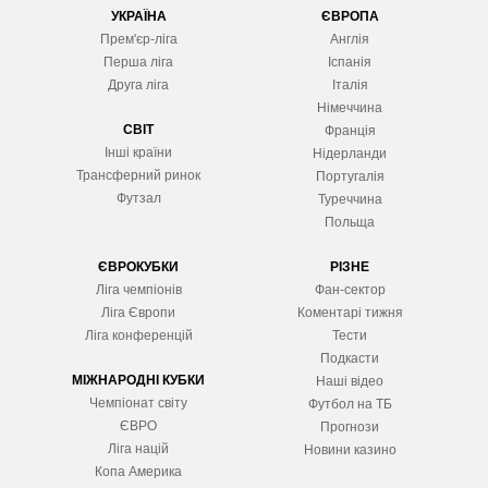
УКРАЇНА
ЄВРОПА
Прем'єр-ліга
Англія
Перша ліга
Іспанія
Друга ліга
Італія
Німеччина
СВІТ
Франція
Інші країни
Нідерланди
Трансферний ринок
Португалія
Футзал
Туреччина
Польща
ЄВРОКУБКИ
РІЗНЕ
Ліга чемпіонів
Фан-сектор
Ліга Європ
и
Коментарі тижня
Ліга конференцій
Тести
Подкасти
МІЖНАРОДНІ КУБКИ
Наші відео
Чемпіонат світу
Футбол на ТБ
ЄВРО
Прогнози
Ліга націй
Новини казино
Копа Америка