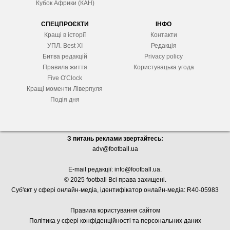
Кубок Африки (КАН)
СПЕЦПРОЄКТИ
ІНФО
Кращі в історії
Контакти
УПЛ. Best XІ
Редакція
Битва редакцій
Privacy policy
Правила життя
Користувацька угода
Five O'Clock
Кращі моменти Ліверпуля
Подія дня
З питань реклами звертайтесь:
adv@football.ua
E-mail редакції:
info@football.ua
.
© 2025 football Всі права захищені.
Суб'єкт у сфері онлайн-медіа, і
дентифікатор онлайн-медіа: R40-05983
Правила користування сайтом
Політика у сфері конфіденційності та персональних даних