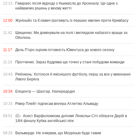
12:13
Гімараес після відходу з Ньюкасла до Арсеналу: Це одне з
найважчих рішень у моєму житті
12:00
Жуніньйо та Єлавич гратимуть із перших хвилин проти Кривбасу
11:42
Шищенко: Ми домінували на полі і виглядали набагато краще за
Оболонь
11:17
Дель П’єро оцінив готовність Ювентуса до нового сезону
11:10
Протченко: Зараз Кудрівка ще точно у стані побудови команди
10:43
Рябоконь: Хотілося б якіснішого футболу, перш за все у виконанні
Лівого Берега
10:34
Епіцентр — Шахтар. Напередодні
10:15
Рівер Плейт підписав вінгера Атлетіко Альмаду
09:51
Асист Варфоломєєва допоміг Лінкольн Сіті обіграти Дербі в
1/64 фіналу Кубка англійської ліги
09:26
Вальверде: Не очікував, що Моурінью буде таким