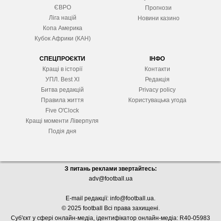
ЄВРО
Прогнози
Ліга націй
Новини казино
Копа Америка
Кубок Африки (КАН)
СПЕЦПРОЄКТИ
ІНФО
Кращі в історії
Контакти
УПЛ. Best XІ
Редакція
Битва редакцій
Privacy policy
Правила життя
Користувацька угода
Five O'Clock
Кращі моменти Ліверпуля
Подія дня
З питань реклами звертайтесь:
adv@football.ua
E-mail редакції:
info@football.ua
.
© 2025 football Всі права захищені.
Суб'єкт у сфері онлайн-медіа, і
дентифікатор онлайн-медіа: R40-05983