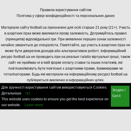
Правила користування сайтом
Політика у сфері конфіденційності та персональних даних
Матеріали сайту football.ua призначені для осіб старше 21 року (21+). Участь
в азартних іграх може викликати ігрову залежність. Дотримуйтесь правил
(принципів) відповідальної гри. При виявленні перших ознак залежності
негайно зверніться до спеціаліста. Пам'ятайте, що участь в азартних іграх не
може бути джерелом доходів або альтернативою роботі. Інформаційний
ресурс football.ua не проводить ігри на реальні та/або віртуальні гроші, також
сайт не приймає ні в якій формі оплату ставок та інших платежів, які
пов’язані/можуть бути пов’язані з азартними іграми, букмекерами чи
тоталізаторами. Будь-які матеріали на інформаційному ресурсі football.ua
публікуються виключно в інформаційних цілях.
Для зручності користування сайтом використовуються Cookies.
Згоден /
Детальніше
тут
Got it
This website uses cookies to ensure you get the best experience on
our website.
Learn more