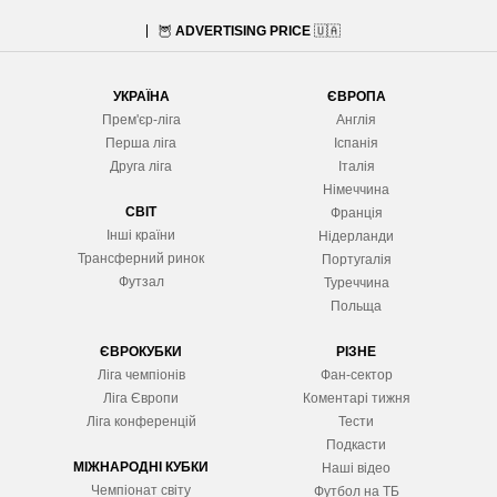
🦉
ADVERTISING PRICE
🇺🇦
УКРАЇНА
ЄВРОПА
Прем'єр-ліга
Англія
Перша ліга
Іспанія
Друга ліга
Італія
Німеччина
СВІТ
Франція
Інші країни
Нідерланди
Трансферний ринок
Португалія
Футзал
Туреччина
Польща
ЄВРОКУБКИ
РІЗНЕ
Ліга чемпіонів
Фан-сектор
Ліга Європ
и
Коментарі тижня
Ліга конференцій
Тести
Подкасти
МІЖНАРОДНІ КУБКИ
Наші відео
Чемпіонат світу
Футбол на ТБ