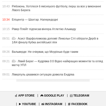
10:43
Рябоконь: Хотілося б якіснішого футболу, перш за все у виконанні
Лівого Берега
10:34
Епіцентр — Шахтар. Напередодні
10:15
Рівер Плейт підписав вінгера Атлетіко Альмаду
09:51
Асист Варфоломєєва допоміг Лінкольн Сіті обіграти Дербі в
1/64 фіналу Кубка англійської ліги
09:26
Вальверде: Не очікував, що Моурінью буде таким
09:21
Лівий Берег — Кудрівка 0:0 Відео найкращих моментів та огляд
матчу УПЛ
09:01
Ліверпуль цікавився ситуацію довкола Ендріка
🍏
APP STORE
🎮
GOOGLE PLAY
📨
TELEGRAM
▶️
YOUTUBE
📸
INSTAGRAM
📘
FACEBOOK