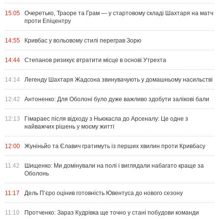
15:05
Очеретько, Траоре та Грам — у стартовому складі Шахтаря на матч
проти Епіцентру
14:55
Кривбас у вольовому стилі переграв Зорю
14:44
Степанов ризикує втратити місце в основі Утрехта
14:14
Легенду Шахтаря Жадсона звинувачують у домашньому насильстві
12:42
Антоненко: Для Оболоні було дуже важливо здобути залікові бали
12:13
Гімараес після відходу з Ньюкасла до Арсеналу: Це одне з
найважчих рішень у моєму житті
12:00
Жуніньйо та Єлавич гратимуть із перших хвилин проти Кривбасу
11:42
Шищенко: Ми домінували на полі і виглядали набагато краще за
Оболонь
11:17
Дель П’єро оцінив готовність Ювентуса до нового сезону
11:10
Протченко: Зараз Кудрівка ще точно у стані побудови команди