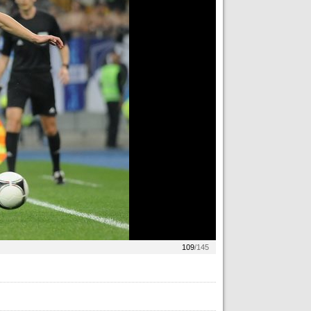
109
/145