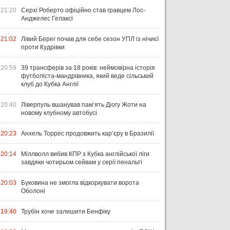
21:20
Серхі Роберто офіційно став гравцем Лос-
Анджелес Гелаксі
21:02
Лівий Берег почав для себе сезон УПЛ із нічиєї
проти Кудрівки
20:59
39 трансферів за 18 років: неймовірна історія
футболіста-мандрівника, який веде сільський
клуб до Кубка Англії
20:40
Ліверпуль вшанував пам’ять Діогу Жоти на
новому клубному автобусі
20:23
Анхель Торрес продовжить кар’єру в Бразилії
20:14
Міллволл вибив КПР з Кубка англійської ліги
завдяки чотирьом сейвам у серії пенальті
20:03
Буковина не змогла відкоркувати ворота
Оболоні
19:40
Трубін хоче залишити Бенфіку