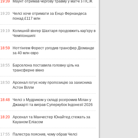
19:39
Маунт отримав чергову травму у матчі з ПСЖ
19:20
Челсі хоче отримати за Енцо Фернандеса
понад £117 млн
19:19
Колишній вінгер Шахтаря продовжить кар'єру в
Чемпіоншипі
18:59
Ноттінгем Форест узгодив трансфер Діоманде
за 40 млн євро
18:55
Барселона поставила головну ціль на
трансферне вікно
18:50
Арсенал готує нову пропозицію за захисника
Астон Вілли
18:48
Челсі з Мудриком у складі розгромив Мілан у
Джакарті та виграв Суперкубок Індонезії 2026
18:20
Арсенал та Манчестер Юнайтед стежать за
Кауаном Еліасом
17:55
Палестра пояснив, чому обрав Челсі