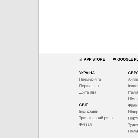
🍏
APP STORE
🎮
GOOGLE P
УКРАЇНА
ЄВР
Прем'єр-ліга
Англі
Перша ліга
Іспан
Друга ліга
Італі
Німе
СВІТ
Фран
Інші країни
Ніде
Трансферний ринок
Порту
Футзал
Туре
Поль