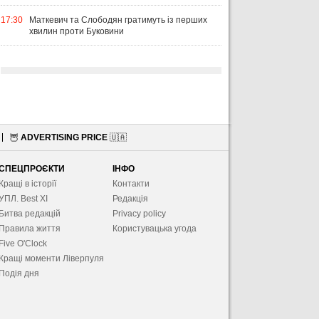
17:30
Маткевич та Слободян гратимуть із перших
хвилин проти Буковини
🦉
ADVERTISING PRICE
🇺🇦
СПЕЦПРОЄКТИ
ІНФО
Кращі в історії
Контакти
УПЛ. Best XІ
Редакція
Битва редакцій
Privacy policy
Правила життя
Користувацька угода
Five O'Clock
Кращі моменти Ліверпуля
Подія дня