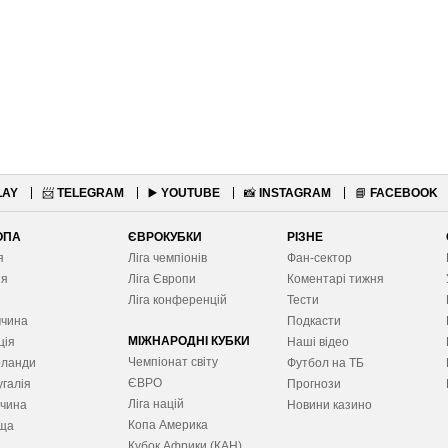
LAY
📨
TELEGRAM
▶️
YOUTUBE
📸
INSTAGRAM
📘
FACEBOOK
ОПА
ЄВРОКУБКИ
РІЗНЕ
я
Ліга чемпіонів
Фан-сектор
ія
Ліга Європ
и
Коментарі тижня
я
Ліга конференцій
Тести
ччина
Подкасти
МІЖНАРОДНІ КУБКИ
ція
Наші відео
Чемпіонат світу
рланди
Футбол на ТБ
ЄВРО
галія
Прогнози
Ліга націй
ччина
Новини казино
Копа Америка
ща
Кубок Африки (КАН)