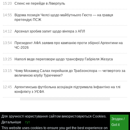
15:20
Спенс не перейде в Ліверпуль
14:55
Відома позиція Челсі щодо майбутнього Гюсто — на гравця
претендує ПСЖ
14:12
Арсенал зробив запит щодо вінгера з АПЛ
13:54
Президент АФА заявив про кампанію проти збірної Аргентини на
ЧС-2026
13:25
Наполі веде переговори щодо трансферу Габріеля Жезуса
13:15
Чому Мохамед Салах перейшов до Трабзонспора — четвертого за
величиною клубу Туреччини?
12:45
Аргентинська футбольна асоціація підтримала Інфантіно на тлі
конфлікту з УЄФА
Для зручності користування сайтом використовуються Cookies.
Згоден /
Детальніше
тут
Got it
This website uses cookies to ensure you get the best experience on