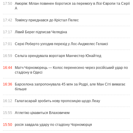
17:50
Аморім: Мілан повинен боротися за перемогу в Лізі Європи та Серії
А
17:42
Томіясу приєднався до Крістал Пелес
17:17
Лівий Берег підписав Челядіна
17:01
Серхі Роберто узгодив перехід у Лос-Анджелес Гелаксі
16:59
Сельта орендувала воротаря Манчестер Юнайтед
16:44
Матч Чорноморець — Колос перенесено через російський удар по
стадіону в Одесі
16:36
Барселона запропонувала 45 млн за Родрі, але Ман Сіті вимагає
більше
16:12
Галатасарай зробить нову пропозицію щодо Леау
15:55
Атлетіко цікавиться Влаховичем
15:50
росія завдала удару по стадіону Чорноморця