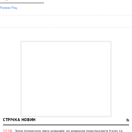
Разван Рац
СТРІЧКА НОВИН
12:18
Зоря підписала двох новачків: до команди приєдналися Італо та