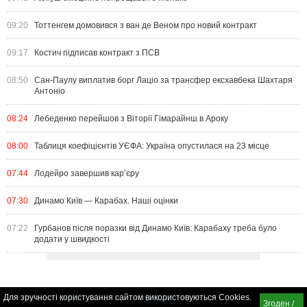
09:20
Тоттенгем домовився з ван де Веном про новий контракт
09:17
Костич підписав контракт з ПСВ
08:50
Сан-Паулу виплатив борг Лаціо за трансфер ексхавбека Шахтаря
Антоніо
08:24
Лебеденко перейшов з Віторії Гімарайнш в Ароку
08:00
Таблиця коефіцієнтів УЄФА: Україна опустилася на 23 місце
07:44
Лодейро завершив кар’єру
07:30
Динамо Київ — Карабах. Наші оцінки
07:22
Гурбанов після поразки від Динамо Київ: Карабаху треба було
додати у швидкості
Для зручності користування сайтом використовуються Cookies.
Згоден /