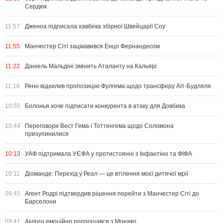
Сердюк
11:57
Дженоа підписала хавбека збірної Швейцарії Соу
11:55
Манчестер Сіті зацікавився Енцо Фернандесом
11:22
Даніель Мальдіні змінить Аталанту на Кальярі
11:16
Ренн відхилив пропозицію Фулгема щодо трансферу Аїт-Будляля
10:55
Болонья хоче підписати конкурента в атаку для Довбика
10:44
Переговори Вест Гема і Тоттенгема щодо Соломона
призупинилися
10:13
УАФ підтримала УЄФА у протистоянні з Інфантіно та ФІФА
10:11
Діоманде: Перехід у Реал — це втілення моєї дитячої мрії
09:45
Агент Родрі підтвердив рішення перейти з Манчестер Сіті до
Барселони
09:41
Акліуш емоційно попрощався з Монако