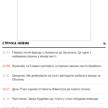
СТРІЧКА НОВИН
12:13
Гімарес після відходу з Ньюкасла до Арсеналу: Це одне з
найважчих рішень у моєму житті
12:00
Жуніньйо та Єлавич гратимуть із перших хвилин проти Кривбасу
11:42
Шищенко: Ми домінували на полі і виглядали набагато краще за
Оболонь
11:17
Дель П’єро оцінив готовність Ювентуса до нового сезону
11:10
Протченко: Зараз Кудрівка ще точно у стані побудови команди