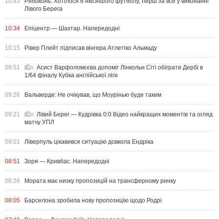
10:43
Рябоконь: Хотілося б якіснішого футболу, перш за все у виконанні
Лівого Берега
10:34
Епіцентр — Шахтар. Напередодні
10:15
Рівер Плейт підписав вінгера Атлетіко Альмаду
09:51
Асист Варфоломєєва допоміг Лінкольн Сіті обіграти Дербі в
1/64 фіналу Кубка англійської ліги
09:26
Вальверде: Не очікував, що Моурінью буде таким
09:21
Лівий Берег — Кудрівка 0:0 Відео найкращих моментів та огляд
матчу УПЛ
09:01
Ліверпуль цікавився ситуацію довкола Ендріка
08:51
Зоря — Кривбас. Напередодні
08:26
Мората має низку пропозицій на трансферному ринку
08:05
Барселона зробила нову пропозицію щодо Родрі