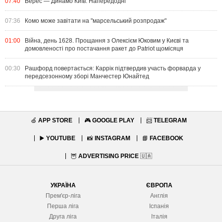
07:40
Верес — Динамо Київ. Напередодні
07:36
Комо може завітати на "марсельський розпродаж"
01:00
Війна, день 1628. Прощання з Олексієм Юковим у Києві та
домовленості про постачання ракет до Patriot щомісяця
00:30
Рашфорд повертається: Каррік підтвердив участь форварда у
передсезонному зборі Манчестер Юнайтед
🍏
APP STORE
🎮
GOOGLE PLAY
📨
TELEGRAM
▶️
YOUTUBE
📸
INSTAGRAM
📘
FACEBOOK
🦉
ADVERTISING PRICE
🇺🇦
УКРАЇНА
ЄВРОПА
Прем'єр-ліга
Англія
Перша ліга
Іспанія
Друга ліга
Італія