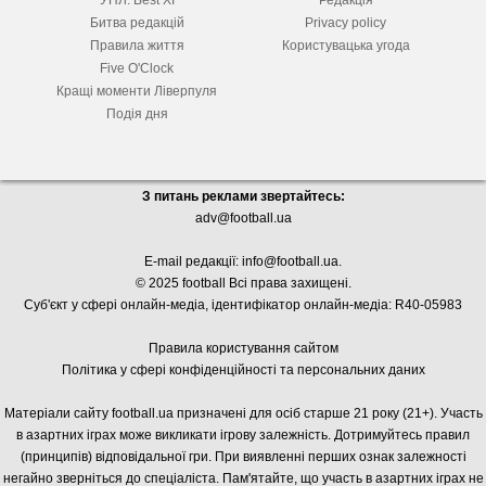
УПЛ. Best XІ
Редакція
Битва редакцій
Privacy policy
Правила життя
Користувацька угода
Five O'Clock
Кращі моменти Ліверпуля
Подія дня
З питань реклами звертайтесь:
adv@football.ua
E-mail редакції:
info@football.ua
.
© 2025 football Всі права захищені.
Суб'єкт у сфері онлайн-медіа, і
дентифікатор онлайн-медіа: R40-05983
Правила користування сайтом
Політика у сфері конфіденційності та персональних даних
Матеріали сайту football.ua призначені для осіб старше 21 року (21+). Участь
в азартних іграх може викликати ігрову залежність. Дотримуйтесь правил
(принципів) відповідальної гри. При виявленні перших ознак залежності
негайно зверніться до спеціаліста. Пам'ятайте, що участь в азартних іграх не