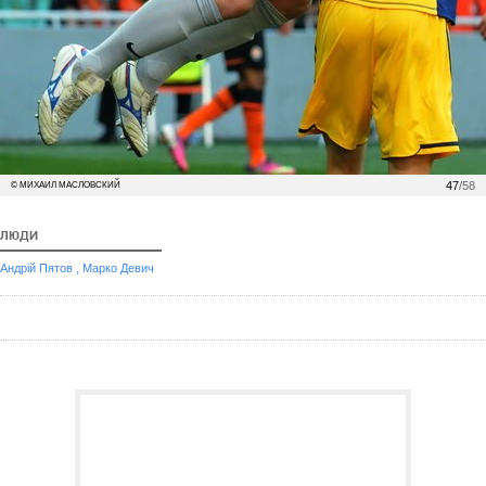
47
/58
© МИХАИЛ МАСЛОВСКИЙ
ЛЮДИ
,
Андрій Пятов
Марко Девич