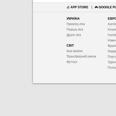
🍏
APP STORE
🎮
GOOGLE P
УКРАЇНА
ЄВР
Прем'єр-ліга
Англі
Перша ліга
Іспан
Друга ліга
Італі
Німе
СВІТ
Фран
Інші країни
Ніде
Трансферний ринок
Порту
Футзал
Туре
Поль