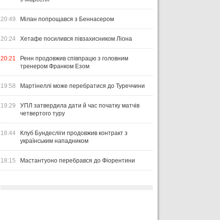
20:49
Мілан попрощався з Беннасером
20:24
Хетафе посилився півзахисником Ліона
20:21
Ренн продовжив співпрацю з головним
тренером Франком Езом
19:58
Мартінеллі може перебратися до Туреччини
19:29
УПЛ затвердила дати й час початку матчів
четвертого туру
18:44
Клуб Бундесліги продовжив контракт з
українським нападником
18:15
Мастантуоно перебрався до Фіорентини