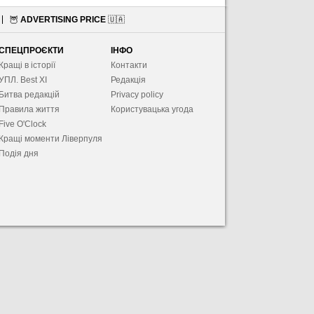
🦉
ADVERTISING PRICE
🇺🇦
СПЕЦПРОЄКТИ
ІНФО
Кращі в історії
Контакти
УПЛ. Best XІ
Редакція
Битва редакцій
Privacy policy
Правила життя
Користувацька угода
Five O'Clock
Кращі моменти Ліверпуля
Подія дня