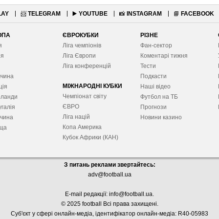
LAY
📨
TELEGRAM
▶️
YOUTUBE
📸
INSTAGRAM
📘
FACEBOOK
ОПА
ЄВРОКУБКИ
РІЗНЕ
я
Ліга чемпіонів
Фан-сектор
ія
Ліга Європ
и
Коментарі тижня
я
Ліга конференцій
Тести
ччина
Подкасти
МІЖНАРОДНІ КУБКИ
ція
Наші відео
Чемпіонат світу
рланди
Футбол на ТБ
ЄВРО
галія
Прогнози
Ліга націй
ччина
Новини казино
Копа Америка
ща
Кубок Африки (КАН)
З питань реклами звертайтесь:
adv@football.ua
E-mail редакції:
info@football.ua
.
© 2025 football Всі права захищені.
Суб'єкт у сфері онлайн-медіа, і
дентифікатор онлайн-медіа: R40-05983