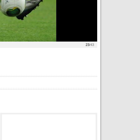
23
/43