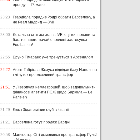
оренду — Романо
23:23
Гвардіола порадив Родрі обрати Барселону, а
не Реал Мадрид — ЗМІ
23:00
Детальна статистика в LIVE, оцінки, новини та
багато іншого: качай оновлені застосунки
Football.ua!
22:55
Бруно Гімараес уже тренується з Арсеналом
22:22
Агент Габріела Жезуса відвідав базу Наполі на
тлі чуток про можливий трансфер
21:51
У Ліверпуля немає грошей, щоб задовольнити
фінансові апетити ПСЖ щодо Баркола — Le
Parisien
21:29
Люка Зідан змінив клуб в Іспанії
21:21
Барселона готує продаж Барджі
20:58
Манчестер Сіті домовився про трансфер Рульї
з Марселя