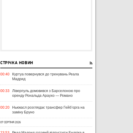
СТРІЧКА НОВИН
00:40
Куртуа повернувся до тренувань Реала
Мадрид
00:33
Ліверпуль домовився з Барселоною про
оренду Рональда Араухо — Романо
00:20
Ньюкасл розглядає трансфер Гейб’єрга на
заміну Бруно
07 СЕРПНЯ 2026
23:53
Реал Мадрид готовий відпустити Ендріка в