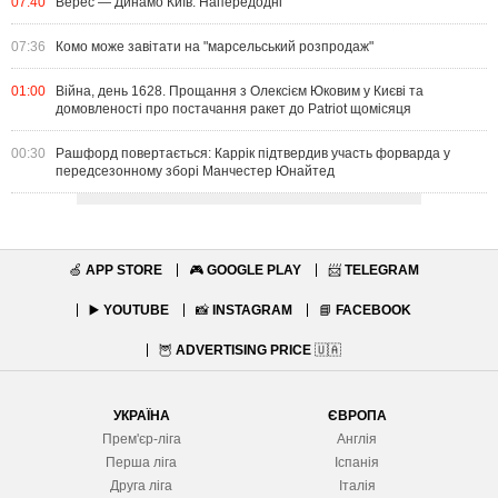
07:40
Верес — Динамо Київ. Напередодні
07:36
Комо може завітати на "марсельський розпродаж"
01:00
Війна, день 1628. Прощання з Олексієм Юковим у Києві та
домовленості про постачання ракет до Patriot щомісяця
00:30
Рашфорд повертається: Каррік підтвердив участь форварда у
передсезонному зборі Манчестер Юнайтед
🍏
APP STORE
🎮
GOOGLE PLAY
📨
TELEGRAM
▶️
YOUTUBE
📸
INSTAGRAM
📘
FACEBOOK
🦉
ADVERTISING PRICE
🇺🇦
УКРАЇНА
ЄВРОПА
Прем'єр-ліга
Англія
Перша ліга
Іспанія
Друга ліга
Італія