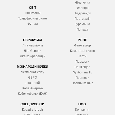
Німеччина
СВІТ
Франція
Інші країни
Нідерланди
Трансферний ринок
Португалія
Футзал
Туреччина
Польща
ЄВРОКУБКИ
РІЗНЕ
Ліга чемпіонів
Фан-сектор
Ліга Європ
и
Коментарі тижня
Ліга конференцій
Тести
Подкасти
МІЖНАРОДНІ КУБКИ
Наші відео
Чемпіонат світу
Футбол на ТБ
ЄВРО
Прогнози
Ліга націй
Новини казино
Копа Америка
Кубок Африки (КАН)
СПЕЦПРОЄКТИ
ІНФО
Кращі в історії
Контакти