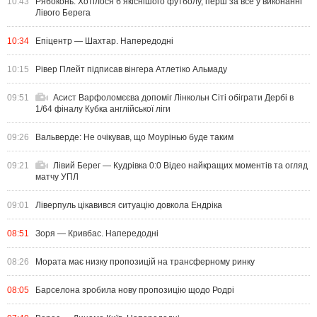
10:43
Рябоконь: Хотілося б якіснішого футболу, перш за все у виконанні
Лівого Берега
10:34
Епіцентр — Шахтар. Напередодні
10:15
Рівер Плейт підписав вінгера Атлетіко Альмаду
09:51
Асист Варфоломєєва допоміг Лінкольн Сіті обіграти Дербі в
1/64 фіналу Кубка англійської ліги
09:26
Вальверде: Не очікував, що Моурінью буде таким
09:21
Лівий Берег — Кудрівка 0:0 Відео найкращих моментів та огляд
матчу УПЛ
09:01
Ліверпуль цікавився ситуацію довкола Ендріка
08:51
Зоря — Кривбас. Напередодні
08:26
Мората має низку пропозицій на трансферному ринку
08:05
Барселона зробила нову пропозицію щодо Родрі