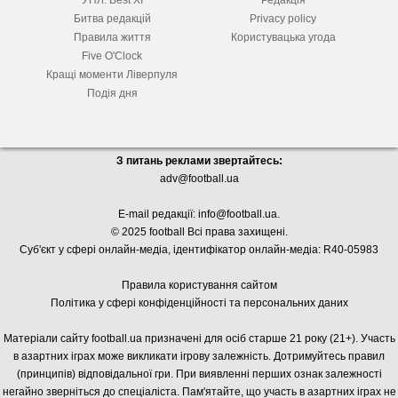
УПЛ. Best XІ
Редакція
Битва редакцій
Privacy policy
Правила життя
Користувацька угода
Five O'Clock
Кращі моменти Ліверпуля
Подія дня
З питань реклами звертайтесь:
adv@football.ua
E-mail редакції:
info@football.ua
.
© 2025 football Всі права захищені.
Суб'єкт у сфері онлайн-медіа, і
дентифікатор онлайн-медіа: R40-05983
Правила користування сайтом
Політика у сфері конфіденційності та персональних даних
Матеріали сайту football.ua призначені для осіб старше 21 року (21+). Участь
в азартних іграх може викликати ігрову залежність. Дотримуйтесь правил
(принципів) відповідальної гри. При виявленні перших ознак залежності
негайно зверніться до спеціаліста. Пам'ятайте, що участь в азартних іграх не