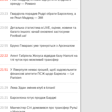
оренду — Романо
23:23
Гвардіола порадив Родрі обрати Барселону, а
не Реал Мадрид — ЗМІ
23:00
Детальна статистика в LIVE, оцінки, новини та
багато іншого: качай оновлені застосунки
Football.ua!
22:55
Бруно Гімараес уже тренується з Арсеналом
22:22
Агент Габріела Жезуса відвідав базу Наполі на
тлі чуток про можливий трансфер
21:51
У Ліверпуля немає грошей, щоб задовольнити
фінансові апетити ПСЖ щодо Баркола — Le
Parisien
21:29
Люка Зідан змінив клуб в Іспанії
21:21
Барселона готує продаж Барджі
20:58
Манчестер Сіті домовився про трансфер Рульї
з Марселя