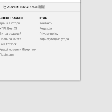
🦉
ADVERTISING PRICE
🇺🇦
СПЕЦПРОЄКТИ
ІНФО
Кращі в історії
Контакти
УПЛ. Best XІ
Редакція
Битва редакцій
Privacy policy
Правила життя
Користувацька угода
Five O'Clock
Кращі моменти Ліверпуля
Подія дня