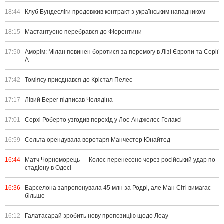
18:44
Клуб Бундесліги продовжив контракт з українським нападником
18:15
Мастантуоно перебрався до Фіорентини
17:50
Аморім: Мілан повинен боротися за перемогу в Лізі Європи та Серії
А
17:42
Томіясу приєднався до Крістал Пелес
17:17
Лівий Берег підписав Челядіна
17:01
Серхі Роберто узгодив перехід у Лос-Анджелес Гелаксі
16:59
Сельта орендувала воротаря Манчестер Юнайтед
16:44
Матч Чорноморець — Колос перенесено через російський удар по
стадіону в Одесі
16:36
Барселона запропонувала 45 млн за Родрі, але Ман Сіті вимагає
більше
16:12
Галатасарай зробить нову пропозицію щодо Леау