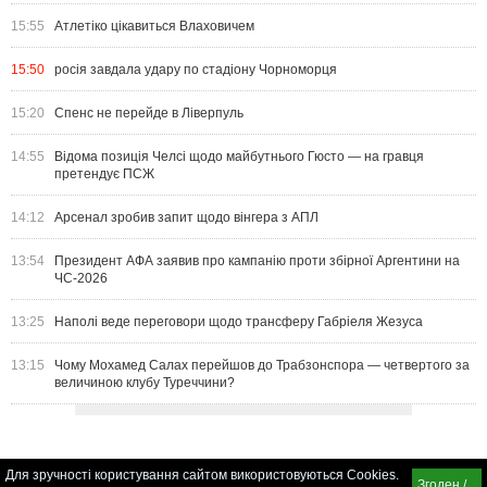
15:55
Атлетіко цікавиться Влаховичем
15:50
росія завдала удару по стадіону Чорноморця
15:20
Спенс не перейде в Ліверпуль
14:55
Відома позиція Челсі щодо майбутнього Гюсто — на гравця
претендує ПСЖ
14:12
Арсенал зробив запит щодо вінгера з АПЛ
13:54
Президент АФА заявив про кампанію проти збірної Аргентини на
ЧС-2026
13:25
Наполі веде переговори щодо трансферу Габріеля Жезуса
13:15
Чому Мохамед Салах перейшов до Трабзонспора — четвертого за
величиною клубу Туреччини?
Для зручності користування сайтом використовуються Cookies.
Згоден /