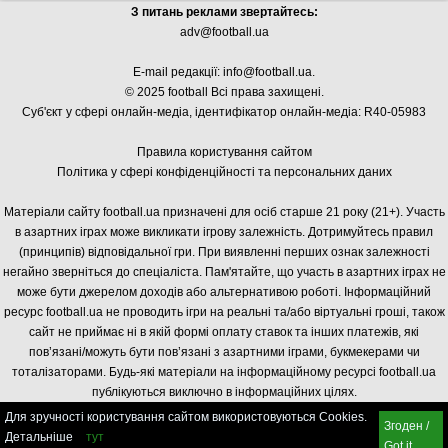
З питань реклами звертайтесь:
adv@football.ua
E-mail редакції:
info@football.ua
.
© 2025 football Всі права захищені.
Суб'єкт у сфері онлайн-медіа, і
дентифікатор онлайн-медіа: R40-05983
Правила користування сайтом
Політика у сфері конфіденційності та персональних даних
Матеріали сайту football.ua призначені для осіб старше 21 року (21+). Участь
в азартних іграх може викликати ігрову залежність. Дотримуйтесь правил
(принципів) відповідальної гри. При виявленні перших ознак залежності
негайно зверніться до спеціаліста. Пам'ятайте, що участь в азартних іграх не
може бути джерелом доходів або альтернативою роботі. Інформаційний
ресурс football.ua не проводить ігри на реальні та/або віртуальні гроші, також
сайт не приймає ні в якій формі оплату ставок та інших платежів, які
пов’язані/можуть бути пов’язані з азартними іграми, букмекерами чи
тоталізаторами. Будь-які матеріали на інформаційному ресурсі football.ua
публікуються виключно в інформаційних цілях.
Для зручності користування сайтом використовуються Cookies.
Згоден /
Детальніше
тут
Got it