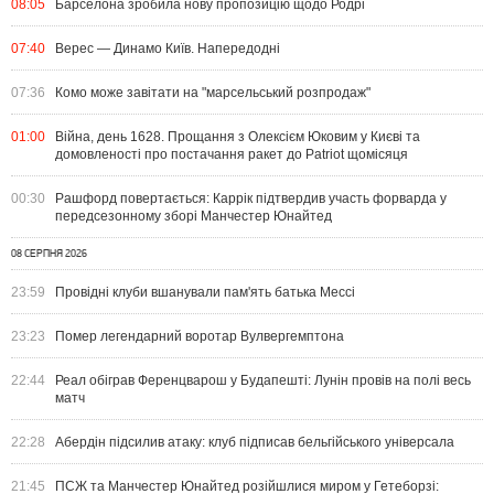
08:05
Барселона зробила нову пропозицію щодо Родрі
07:40
Верес — Динамо Київ. Напередодні
07:36
Комо може завітати на "марсельський розпродаж"
01:00
Війна, день 1628. Прощання з Олексієм Юковим у Києві та
домовленості про постачання ракет до Patriot щомісяця
00:30
Рашфорд повертається: Каррік підтвердив участь форварда у
передсезонному зборі Манчестер Юнайтед
08 СЕРПНЯ 2026
23:59
Провідні клуби вшанували пам'ять батька Мессі
23:23
Помер легендарний воротар Вулвергемптона
22:44
Реал обіграв Ференцварош у Будапешті: Лунін провів на полі весь
матч
22:28
Абердін підсилив атаку: клуб підписав бельгійського універсала
21:45
ПСЖ та Манчестер Юнайтед розійшлися миром у Гетеборзі: