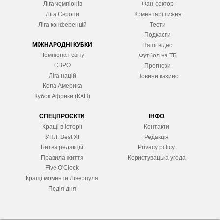
Ліга чемпіонів
Фан-сектор
Ліга Європ
и
Коментарі тижня
Ліга конференцій
Тести
Подкасти
МІЖНАРОДНІ КУБКИ
Наші відео
Чемпіонат світу
Футбол на ТБ
ЄВРО
Прогнози
Ліга націй
Новини казино
Копа Америка
Кубок Африки (КАН)
СПЕЦПРОЄКТИ
ІНФО
Кращі в історії
Контакти
УПЛ. Best XІ
Редакція
Битва редакцій
Privacy policy
Правила життя
Користувацька угода
Five O'Clock
Кращі моменти Ліверпуля
Подія дня