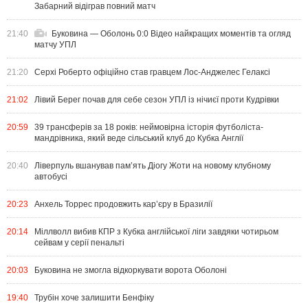
Забарний відіграв повний матч
21:40
Буковина — Оболонь 0:0 Відео найкращих моментів та огляд
матчу УПЛ
21:20
Серхі Роберто офіційно став гравцем Лос-Анджелес Гелаксі
21:02
Лівий Берег почав для себе сезон УПЛ із нічиєї проти Кудрівки
20:59
39 трансферів за 18 років: неймовірна історія футболіста-
мандрівника, який веде сільський клуб до Кубка Англії
20:40
Ліверпуль вшанував пам’ять Діогу Жоти на новому клубному
автобусі
20:23
Анхель Торрес продовжить кар’єру в Бразилії
20:14
Міллволл вибив КПР з Кубка англійської ліги завдяки чотирьом
сейвам у серії пенальті
20:03
Буковина не змогла відкоркувати ворота Оболоні
19:40
Трубін хоче залишити Бенфіку