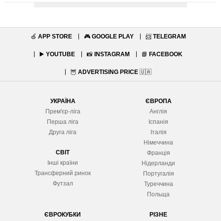
🍏
APP STORE
🎮
GOOGLE PLAY
📨
TELEGRAM
▶️
YOUTUBE
📸
INSTAGRAM
📘
FACEBOOK
🦉
ADVERTISING PRICE
🇺🇦
УКРАЇНА
ЄВРОПА
Прем'єр-ліга
Англія
Перша ліга
Іспанія
Друга ліга
Італія
Німеччина
СВІТ
Франція
Інші країни
Нідерланди
Трансферний ринок
Португалія
Футзал
Туреччина
Польща
ЄВРОКУБКИ
РІЗНЕ