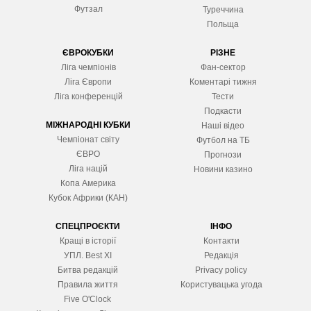
Футзал
Туреччина
Польща
ЄВРОКУБКИ
РІЗНЕ
Ліга чемпіонів
Фан-сектор
Ліга Європ
и
Коментарі тижня
Ліга конференцій
Тести
Подкасти
МІЖНАРОДНІ КУБКИ
Наші відео
Чемпіонат світу
Футбол на ТБ
ЄВРО
Прогнози
Ліга націй
Новини казино
Копа Америка
Кубок Африки (КАН)
СПЕЦПРОЄКТИ
ІНФО
Кращі в історії
Контакти
УПЛ. Best XІ
Редакція
Битва редакцій
Privacy policy
Правила життя
Користувацька угода
Five O'Clock