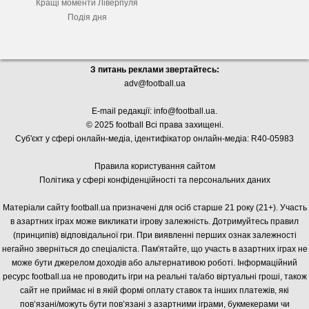
Кращі моменти Ліверпуля
Подія дня
З питань реклами звертайтесь:
adv@football.ua
E-mail редакції:
info@football.ua
.
© 2025 football Всі права захищені.
Суб'єкт у сфері онлайн-медіа, і
дентифікатор онлайн-медіа: R40-05983
Правила користування сайтом
Політика у сфері конфіденційності та персональних даних
Матеріали сайту football.ua призначені для осіб старше 21 року (21+). Участь
в азартних іграх може викликати ігрову залежність. Дотримуйтесь правил
(принципів) відповідальної гри. При виявленні перших ознак залежності
негайно зверніться до спеціаліста. Пам'ятайте, що участь в азартних іграх не
може бути джерелом доходів або альтернативою роботі. Інформаційний
ресурс football.ua не проводить ігри на реальні та/або віртуальні гроші, також
сайт не приймає ні в якій формі оплату ставок та інших платежів, які
пов’язані/можуть бути пов’язані з азартними іграми, букмекерами чи