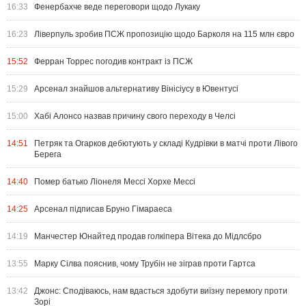
16:33
Фенербахче веде переговори щодо Лукаку
16:23
Ліверпуль зробив ПСЖ пропозицію щодо Барколя на 115 млн євро
15:52
Ферран Торрес погодив контракт із ПСЖ
15:29
Арсенал знайшов альтернативу Вінісіусу в Ювентусі
15:00
Хабі Алонсо назвав причину свого переходу в Челсі
14:51
Петряк та Огарков дебютують у складі Кудрівки в матчі проти Лівого
Берега
14:40
Помер батько Ліонеля Мессі Хорхе Мессі
14:25
Арсенал підписав Бруно Гімараеса
14:19
Манчестер Юнайтед продав голкіпера Вітека до Мідлсбро
13:55
Марку Сілва пояснив, чому Трубін не зіграв проти Гартса
13:42
Джонс: Сподіваюсь, нам вдасться здобути виїзну перемогу проти
Зорі