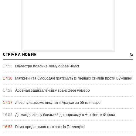
СТРІЧКА НОВИН
17:55
Палестра пояснив, чому обрав Челсі
17:30
Маткевич та Слободян гратимуть із перших хвилин проти Буковини
17:28
Арсенал зацікавлений у трансфері Ромеро
17:17
Ліверпуль зможе викупити Араухо за 55 млн євро
16:54
Діоманде знову близький до переходу в Ноттінгем Форест
16:53
Рома продовжила контракт із Пеллегріні