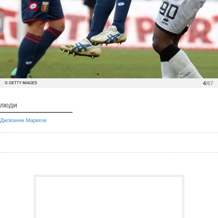
4
/67
© GETTY IMAGES
ЛЮДИ
Джованни Маркезе