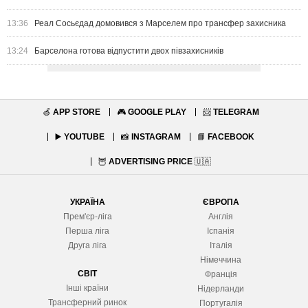
13:36
Реал Сосьєдад домовився з Марселем про трансфер захисника
13:24
Барселона готова відпустити двох півзахисників
🍏
APP STORE
🎮
GOOGLE PLAY
📨
TELEGRAM
▶️
YOUTUBE
📸
INSTAGRAM
📘
FACEBOOK
🦉
ADVERTISING PRICE
🇺🇦
УКРАЇНА
ЄВРОПА
Прем'єр-ліга
Англія
Перша ліга
Іспанія
Друга ліга
Італія
Німеччина
СВІТ
Франція
Інші країни
Нідерланди
Трансферний ринок
Португалія