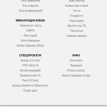
Ліга чемпіонів
Фан-сектор
Ліга Європ
и
Коментарі тижня
Ліга конференцій
Тести
Подкасти
МІЖНАРОДНІ КУБКИ
Наші відео
Чемпіонат світу
Футбол на ТБ
ЄВРО
Прогнози
Ліга націй
Новини казино
Копа Америка
Кубок Африки (КАН)
СПЕЦПРОЄКТИ
ІНФО
Кращі в історії
Контакти
УПЛ. Best XІ
Редакція
Битва редакцій
Privacy policy
Правила життя
Користувацька угода
Five O'Clock
Кращі моменти Ліверпуля
Подія дня