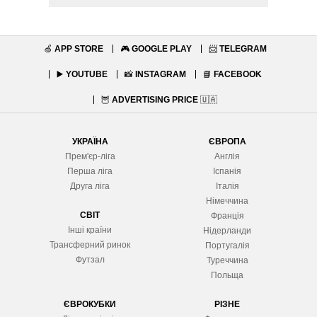
🍏
APP STORE
🎮
GOOGLE PLAY
📨
TELEGRAM
▶️
YOUTUBE
📸
INSTAGRAM
📘
FACEBOOK
🦉
ADVERTISING PRICE
🇺🇦
УКРАЇНА
ЄВРОПА
Прем'єр-ліга
Англія
Перша ліга
Іспанія
Друга ліга
Італія
Німеччина
СВІТ
Франція
Інші країни
Нідерланди
Трансферний ринок
Португалія
Футзал
Туреччина
Польща
ЄВРОКУБКИ
РІЗНЕ