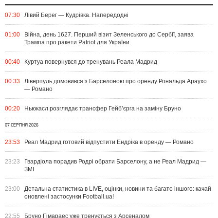
07:30
Лівий Берег — Кудрівка. Напередодні
01:00
Війна, день 1627. Перший візит Зеленського до Сербії, заява
Трампа про ракети Patriot для України
00:40
Куртуа повернувся до тренувань Реала Мадрид
00:33
Ліверпуль домовився з Барселоною про оренду Рональда Араухо
— Романо
00:20
Ньюкасл розглядає трансфер Гейб’єрга на заміну Бруно
07 СЕРПНЯ 2026
23:53
Реал Мадрид готовий відпустити Ендріка в оренду — Романо
23:23
Гвардіола порадив Родрі обрати Барселону, а не Реал Мадрид —
ЗМІ
23:00
Детальна статистика в LIVE, оцінки, новини та багато іншого: качай
оновлені застосунки Football.ua!
22:55
Бруно Гімараес уже тренується з Арсеналом