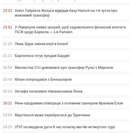
22:22
Агент Габріела Жезуса відвідав базу Наполі на тлі чуток про
можливий трансфер
21:51
У Ліверпуля немає грошей, щоб задовольнити фінансові апетити
ПСЖ щодо Баркола — Le Parisien
21:29
Люка Зідан змінив клуб в Іспанії
21:21
Барселона готує продаж Барджі
20:58
Манчестер Сіті домовився про трансфер Рульї з Марселя
20:49
Мілан попрощався з Беннасером
20:24
Хетафе посилився півзахисником Ліона
20:21
Ренн продовжив співпрацю з головним тренером Франком Езом
19:58
Мартінеллі може перебратися до Туреччини
19:29
УПЛ затвердила дати й час початку матчів четвертого туру