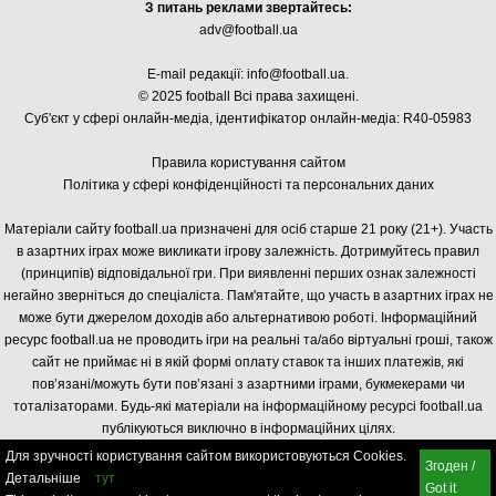
З питань реклами звертайтесь:
adv@football.ua
E-mail редакції:
info@football.ua
.
© 2025 football Всі права захищені.
Суб'єкт у сфері онлайн-медіа, і
дентифікатор онлайн-медіа: R40-05983
Правила користування сайтом
Політика у сфері конфіденційності та персональних даних
Матеріали сайту football.ua призначені для осіб старше 21 року (21+). Участь
в азартних іграх може викликати ігрову залежність. Дотримуйтесь правил
(принципів) відповідальної гри. При виявленні перших ознак залежності
негайно зверніться до спеціаліста. Пам'ятайте, що участь в азартних іграх не
може бути джерелом доходів або альтернативою роботі. Інформаційний
ресурс football.ua не проводить ігри на реальні та/або віртуальні гроші, також
сайт не приймає ні в якій формі оплату ставок та інших платежів, які
пов’язані/можуть бути пов’язані з азартними іграми, букмекерами чи
тоталізаторами. Будь-які матеріали на інформаційному ресурсі football.ua
публікуються виключно в інформаційних цілях.
Для зручності користування сайтом використовуються Cookies.
Згоден /
Детальніше
тут
Got it