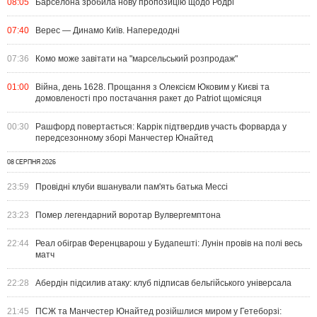
08:05
Барселона зробила нову пропозицію щодо Родрі
07:40
Верес — Динамо Київ. Напередодні
07:36
Комо може завітати на "марсельський розпродаж"
01:00
Війна, день 1628. Прощання з Олексієм Юковим у Києві та
домовленості про постачання ракет до Patriot щомісяця
00:30
Рашфорд повертається: Каррік підтвердив участь форварда у
передсезонному зборі Манчестер Юнайтед
08 СЕРПНЯ 2026
23:59
Провідні клуби вшанували пам'ять батька Мессі
23:23
Помер легендарний воротар Вулвергемптона
22:44
Реал обіграв Ференцварош у Будапешті: Лунін провів на полі весь
матч
22:28
Абердін підсилив атаку: клуб підписав бельгійського універсала
21:45
ПСЖ та Манчестер Юнайтед розійшлися миром у Гетеборзі: