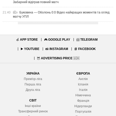
Забарний відіграв повний матч
21:40
Буковина — Оболонь 0:0 Відео найкращих моментів та огляд
матчу УПЛ
🍏
APP STORE
🎮
GOOGLE PLAY
📨
TELEGRAM
▶️
YOUTUBE
📸
INSTAGRAM
📘
FACEBOOK
🦉
ADVERTISING PRICE
🇺🇦
УКРАЇНА
ЄВРОПА
Прем'єр-ліга
Англія
Перша ліга
Іспанія
Друга ліга
Італія
Німеччина
СВІТ
Франція
Інші країни
Нідерланди
Трансферний ринок
Португалія