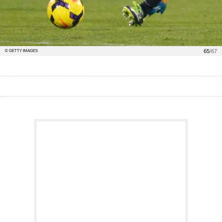
65
/67
© GETTY IMAGES