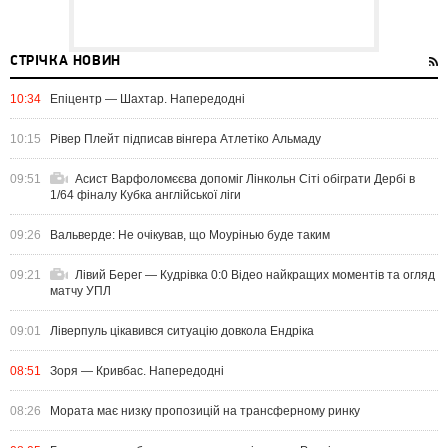
СТРІЧКА НОВИН
10:34
Епіцентр — Шахтар. Напередодні
10:15
Рівер Плейт підписав вінгера Атлетіко Альмаду
09:51
Асист Варфоломєєва допоміг Лінкольн Сіті обіграти Дербі в
1/64 фіналу Кубка англійської ліги
09:26
Вальверде: Не очікував, що Моурінью буде таким
09:21
Лівий Берег — Кудрівка 0:0 Відео найкращих моментів та огляд
матчу УПЛ
09:01
Ліверпуль цікавився ситуацію довкола Ендріка
08:51
Зоря — Кривбас. Напередодні
08:26
Мората має низку пропозицій на трансферному ринку