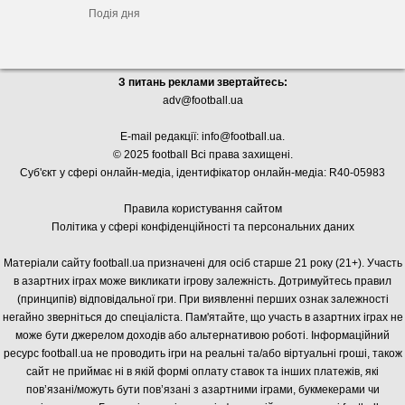
Подія дня
З питань реклами звертайтесь:
adv@football.ua
E-mail редакції:
info@football.ua
.
© 2025 football Всі права захищені.
Суб'єкт у сфері онлайн-медіа, і
дентифікатор онлайн-медіа: R40-05983
Правила користування сайтом
Політика у сфері конфіденційності та персональних даних
Матеріали сайту football.ua призначені для осіб старше 21 року (21+). Участь
в азартних іграх може викликати ігрову залежність. Дотримуйтесь правил
(принципів) відповідальної гри. При виявленні перших ознак залежності
негайно зверніться до спеціаліста. Пам'ятайте, що участь в азартних іграх не
може бути джерелом доходів або альтернативою роботі. Інформаційний
ресурс football.ua не проводить ігри на реальні та/або віртуальні гроші, також
сайт не приймає ні в якій формі оплату ставок та інших платежів, які
пов’язані/можуть бути пов’язані з азартними іграми, букмекерами чи