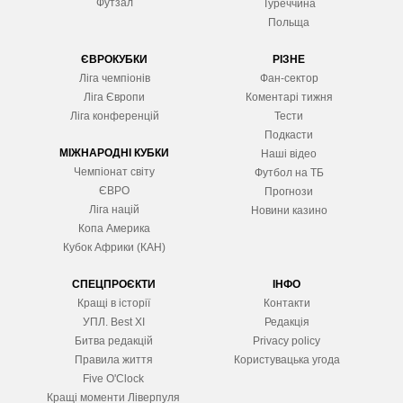
Футзал
Туреччина
Польща
ЄВРОКУБКИ
РІЗНЕ
Ліга чемпіонів
Фан-сектор
Ліга Європ
и
Коментарі тижня
Ліга конференцій
Тести
Подкасти
МІЖНАРОДНІ КУБКИ
Наші відео
Чемпіонат світу
Футбол на ТБ
ЄВРО
Прогнози
Ліга націй
Новини казино
Копа Америка
Кубок Африки (КАН)
СПЕЦПРОЄКТИ
ІНФО
Кращі в історії
Контакти
УПЛ. Best XІ
Редакція
Битва редакцій
Privacy policy
Правила життя
Користувацька угода
Five O'Clock
Кращі моменти Ліверпуля