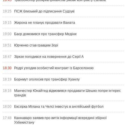
19:45
Трабзонспор розкрив фінансові умови контракту Салаха
19:25
ПСЖ близький до підписання Судзукі
19:15
Жирона не планує продавати Ваната
19:00
Баєр домовився про трансфер Медіни
18:51
Юрченко став гравцем Зорі
18:47
Зіркзе погодився на повернення до Серії А
18:30
Родрі узгодив особистий контракт із Барселоною
18:19
Борнмут оголосив про трансфер Хуанлу
18:16
Манчестер Юнайтед відмовився продавати Шешко попри інтерес
грандів
18:00
Ексзірка Мілана та Челсі інвестує в англійський футбол
17:48
Каннаваро заявив про витік інформації всередині збірної
Узбекистану