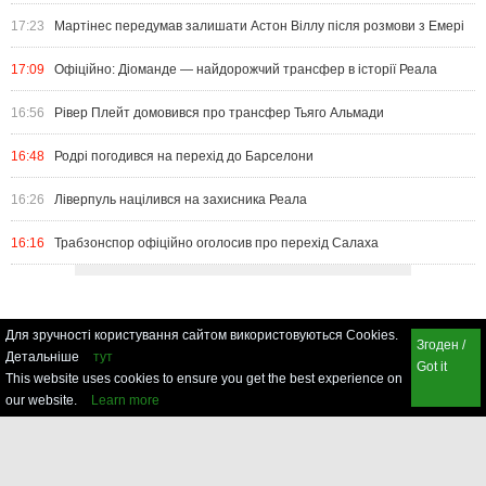
17:23
Мартінес передумав залишати Астон Віллу після розмови з Емері
17:09
Офіційно: Діоманде — найдорожчий трансфер в історії Реала
16:56
Рівер Плейт домовився про трансфер Тьяго Альмади
16:48
Родрі погодився на перехід до Барселони
16:26
Ліверпуль націлився на захисника Реала
16:16
Трабзонспор офіційно оголосив про перехід Салаха
Для зручності користування сайтом використовуються Cookies.
Згоден /
Детальніше
тут
Got it
This website uses cookies to ensure you get the best experience on
our website.
Learn more