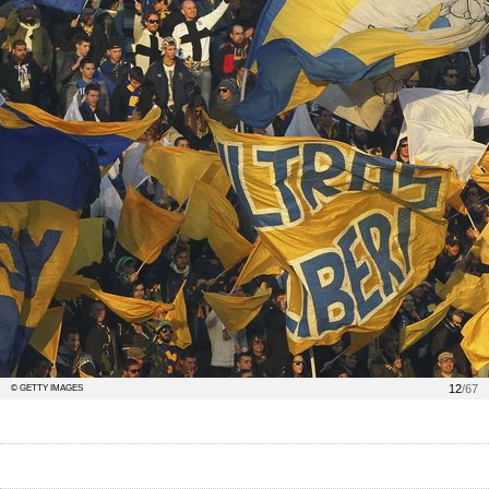
12
/67
© GETTY IMAGES