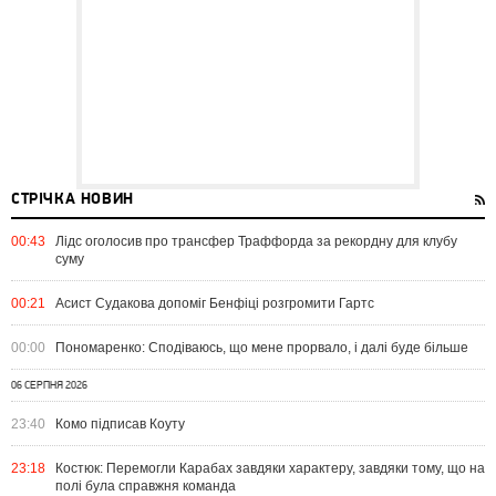
СТРІЧКА НОВИН
00:43
Лідс оголосив про трансфер Траффорда за рекордну для клубу
суму
00:21
Асист Судакова допоміг Бенфіці розгромити Гартс
00:00
Пономаренко: Сподіваюсь, що мене прорвало, і далі буде більше
06 СЕРПНЯ 2026
23:40
Комо підписав Коуту
23:18
Костюк: Перемогли Карабах завдяки характеру, завдяки тому, що на
полі була справжня команда