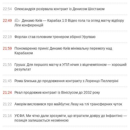
22:54
Олександрія розірвала контракт із Денисом Шостаком
22:49
Динамо Київ — Карабах 1:0 Відео гола та огляд матчу відбору
Ліги конференцій
22:19
Форлан став головним тренером збірної Уругваю
21:59
Пономаренко приніс Динамо Київ мінімальну перемогу над
Карабахом
21:55
Груша: Для першого матчу в УПЛ нічия з віцечемпіоном — хороший
результат
21:45
Рома близька до продовження контракту з Лоренцо Пеллегріні
21:24
Реал продовжив контракт із Вінісіусом до 2032 року
21:22
Аморім висловився про майбутнє Леау на тлі трансферних чуток
21:16
УЄФА: Ми чітко дали зрозуміти, що втратили довіру до Інфантіно —
позиція залишається незмінною