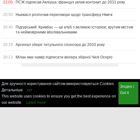
21:05
ПСЖ підписав Акліуша: француз уклав контракт до 2031 року
20:50
Ньюкасл розпочав переговори щодо трансферу Нмечі
20:40
Підгурський: Кривбас — це клуб з великою історією, крутим містом
та неймовірними вболівальниками
20:19
Арсенал зберіг титульного спонсора до 2033 року
20:13
Мілан має намір підписати вінгера збірної Чилі Осоріо
Для зручності користування сайтом використовуються Cookies.
Згоден /
Детальніше
тут
Got it
This website uses cookies to ensure you get the best experience on
our website.
Learn more