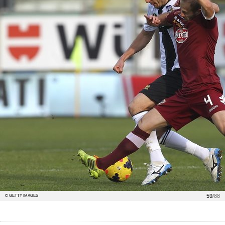
59
/88
© GETTY IMAGES