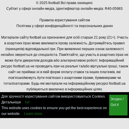
© 2025 football Всі права захищені.
Суб'єкт у сфері онлайн-медіа, і
дентифікатор онлайн-медіа: R40-05983
Правила користування сайтом
Політика у сфері конфіденційності та персональних даних
Матеріали сайту football.ua призначені для осіб старше 21 року (21+). Участь
в азартних іграх може викликати ігрову залежність. Дотримуйтесь правил
(принципів) відповідальної гри. При виявленні перших ознак залежності
негайно зверніться до спеціаліста. Пам'ятайте, що участь в азартних іграх не
може бути джерелом доходів або альтернативою роботі. Інформаційний
ресурс football.ua не проводить ігри на реальні та/або віртуальні гроші, також
сайт не приймає ні в якій формі оплату ставок та інших платежів, які
пов’язані/можуть бути пов’язані з азартними іграми, букмекерами чи
тоталізаторами. Будь-які матеріали на інформаційному ресурсі football.ua
публікуються виключно в інформаційних цілях.
Для зручності користування сайтом використовуються Cookies.
Згоден /
Детальніше
тут
Got it
This website uses cookies to ensure you get the best experience on
our website.
Learn more