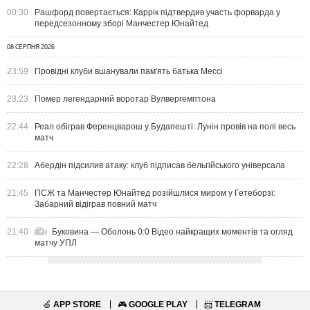
00:30
Рашфорд повертається: Каррік підтвердив участь форварда у
передсезонному зборі Манчестер Юнайтед
08 СЕРПНЯ 2026
23:59
Провідні клуби вшанували пам'ять батька Мессі
23:23
Помер легендарний воротар Вулвергемптона
22:44
Реал обіграв Ференцварош у Будапешті: Лунін провів на полі весь
матч
22:28
Абердін підсилив атаку: клуб підписав бельгійського універсала
21:45
ПСЖ та Манчестер Юнайтед розійшлися миром у Гетеборзі:
Забарний відіграв повний матч
21:40
Буковина — Оболонь 0:0 Відео найкращих моментів та огляд
матчу УПЛ
🍏
APP STORE
🎮
GOOGLE PLAY
📨
TELEGRAM