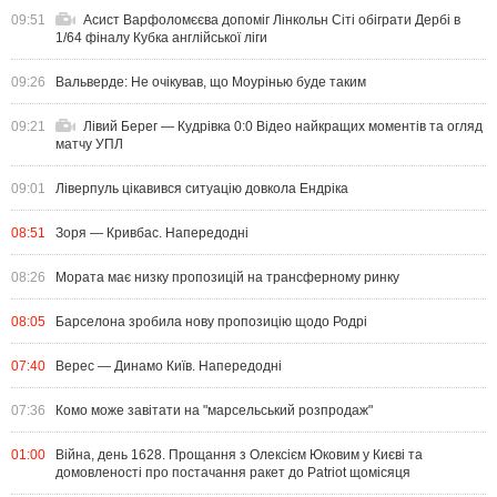
09:51
Асист Варфоломєєва допоміг Лінкольн Сіті обіграти Дербі в
1/64 фіналу Кубка англійської ліги
09:26
Вальверде: Не очікував, що Моурінью буде таким
09:21
Лівий Берег — Кудрівка 0:0 Відео найкращих моментів та огляд
матчу УПЛ
09:01
Ліверпуль цікавився ситуацію довкола Ендріка
08:51
Зоря — Кривбас. Напередодні
08:26
Мората має низку пропозицій на трансферному ринку
08:05
Барселона зробила нову пропозицію щодо Родрі
07:40
Верес — Динамо Київ. Напередодні
07:36
Комо може завітати на "марсельський розпродаж"
01:00
Війна, день 1628. Прощання з Олексієм Юковим у Києві та
домовленості про постачання ракет до Patriot щомісяця