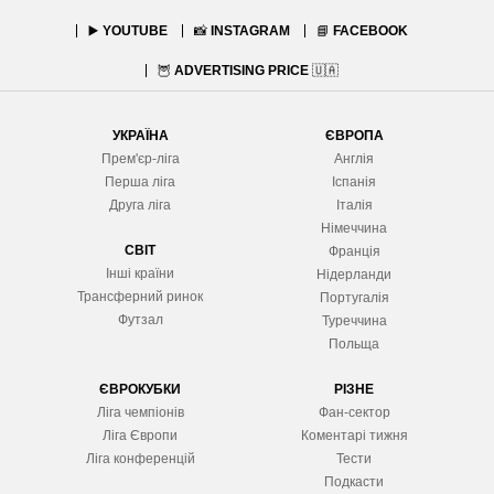
▶️
YOUTUBE
📸
INSTAGRAM
📘
FACEBOOK
🦉
ADVERTISING PRICE
🇺🇦
УКРАЇНА
ЄВРОПА
Прем'єр-ліга
Англія
Перша ліга
Іспанія
Друга ліга
Італія
Німеччина
СВІТ
Франція
Інші країни
Нідерланди
Трансферний ринок
Португалія
Футзал
Туреччина
Польща
ЄВРОКУБКИ
РІЗНЕ
Ліга чемпіонів
Фан-сектор
Ліга Європ
и
Коментарі тижня
Ліга конференцій
Тести
Подкасти