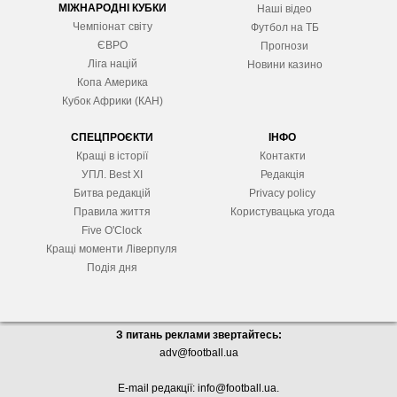
МІЖНАРОДНІ КУБКИ
Наші відео
Чемпіонат світу
Футбол на ТБ
ЄВРО
Прогнози
Ліга націй
Новини казино
Копа Америка
Кубок Африки (КАН)
СПЕЦПРОЄКТИ
ІНФО
Кращі в історії
Контакти
УПЛ. Best XІ
Редакція
Битва редакцій
Privacy policy
Правила життя
Користувацька угода
Five O'Clock
Кращі моменти Ліверпуля
Подія дня
З питань реклами звертайтесь:
adv@football.ua
E-mail редакції:
info@football.ua
.