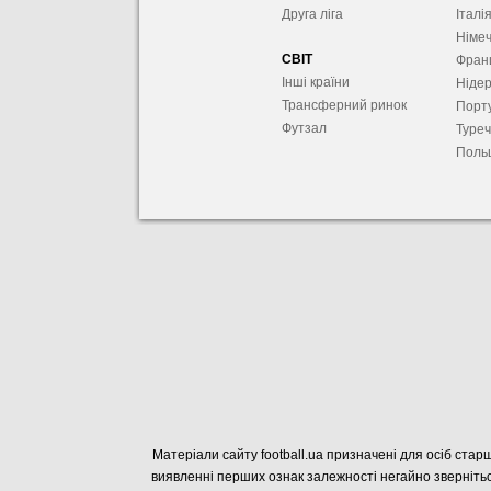
Друга ліга
Італі
Німе
СВІТ
Фран
Інші країни
Ніде
Трансферний ринок
Порту
Футзал
Туре
Поль
Матеріали сайту football.ua призначені для осіб старш
виявленні перших ознак залежності негайно звернітьс