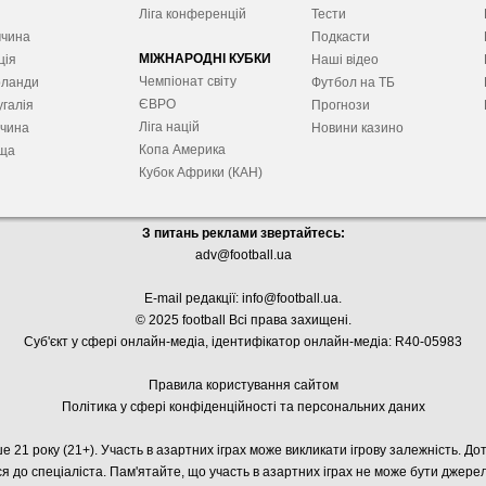
я
Ліга конференцій
Тести
ччина
Подкасти
МІЖНАРОДНІ КУБКИ
ція
Наші відео
Чемпіонат світу
рланди
Футбол на ТБ
ЄВРО
галія
Прогнози
Ліга націй
ччина
Новини казино
Копа Америка
ща
Кубок Африки (КАН)
З питань реклами звертайтесь:
adv@football.ua
E-mail редакції:
info@football.ua
.
© 2025 football Всі права захищені.
Суб'єкт у сфері онлайн-медіа, і
дентифікатор онлайн-медіа: R40-05983
Правила користування сайтом
Політика у сфері конфіденційності та персональних даних
е 21 року (21+). Участь в азартних іграх може викликати ігрову залежність. Д
я до спеціаліста. Пам'ятайте, що участь в азартних іграх не може бути джер