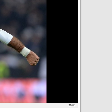
28
/88