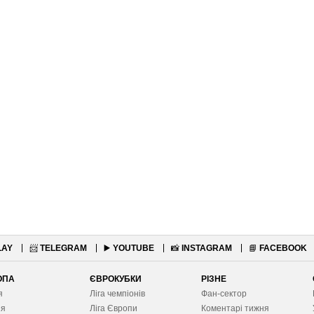
LAY
📨
TELEGRAM
▶️
YOUTUBE
📸
INSTAGRAM
📘
FACEBOOK
ОПА
ЄВРОКУБКИ
РІЗНЕ
я
Ліга чемпіонів
Фан-сектор
ія
Ліга Європ
и
Коментарі тижня