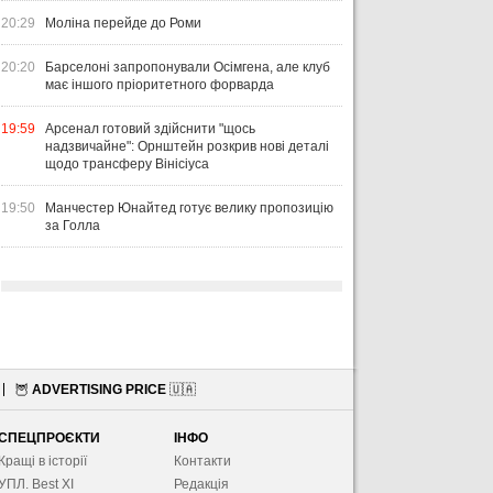
20:29
Моліна перейде до Роми
20:20
Барселоні запропонували Осімгена, але клуб
має іншого пріоритетного форварда
19:59
Арсенал готовий здійснити "щось
надзвичайне": Орнштейн розкрив нові деталі
щодо трансферу Вінісіуса
19:50
Манчестер Юнайтед готує велику пропозицію
за Голла
🦉
ADVERTISING PRICE
🇺🇦
СПЕЦПРОЄКТИ
ІНФО
Кращі в історії
Контакти
УПЛ. Best XІ
Редакція