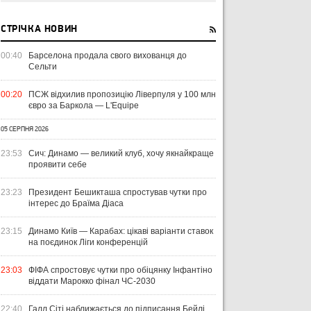
СТРІЧКА НОВИН
00:40
Барселона продала свого вихованця до
Сельти
00:20
ПСЖ відхилив пропозицію Ліверпуля у 100 млн
євро за Баркола — L'Equipe
05 СЕРПНЯ 2026
23:53
Сич: Динамо — великий клуб, хочу якнайкраще
проявити себе
23:23
Президент Бешикташа спростував чутки про
інтерес до Браїма Діаса
23:15
Динамо Київ — Карабах: цікаві варіанти ставок
на поєдинок Ліги конференцій
23:03
ФІФА спростовує чутки про обіцянку Інфантіно
віддати Марокко фінал ЧС-2030
22:40
Галл Сіті наближається до підписання Бейлі