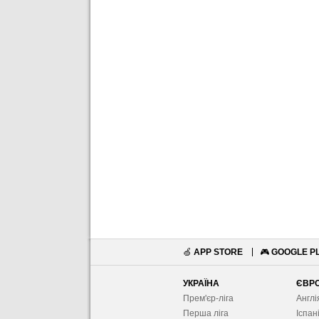
🍏
APP STORE
🎮
GOOGLE P
УКРАЇНА
ЄВР
Прем'єр-ліга
Англі
Перша ліга
Іспан