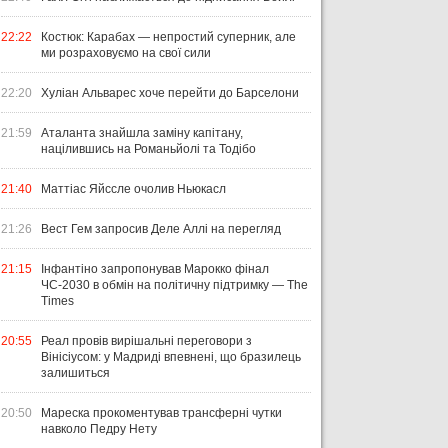
22:22
Костюк: Карабах — непростий суперник, але
ми розраховуємо на свої сили
22:20
Хуліан Альварес хоче перейти до Барселони
21:59
Аталанта знайшла заміну капітану,
націлившись на Романьйолі та Тодібо
21:40
Маттіас Яйссле очолив Ньюкасл
21:26
Вест Гем запросив Деле Аллі на перегляд
21:15
Інфантіно запропонував Марокко фінал
ЧС-2030 в обмін на політичну підтримку — The
Times
20:55
Реал провів вирішальні переговори з
Вінісіусом: у Мадриді впевнені, що бразилець
залишиться
20:50
Мареска прокоментував трансферні чутки
навколо Педру Нету