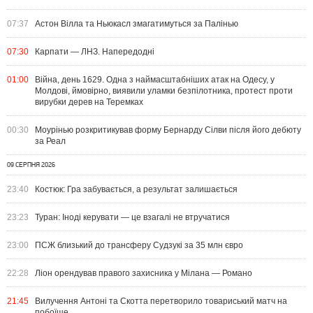
07:37
Астон Вілла та Ньюкасл змагатимуться за Палінью
07:30
Карпати — ЛНЗ. Напередодні
01:00
Війна, день 1629. Одна з наймасштабніших атак на Одесу, у
Молдові, ймовірно, виявили уламки безпілотника, протест проти
вирубки дерев на Теремках
00:30
Моурінью розкритикував форму Бернарду Сілви після його дебюту
за Реал
09 СЕРПНЯ 2026
23:40
Костюк: Гра забувається, а результат залишається
23:23
Туран: Іноді керувати — це взагалі не втручатися
23:00
ПСЖ близький до трансферу Судзукі за 35 млн євро
22:28
Ліон орендував правого захисника у Мілана — Романо
21:45
Вилучення Антоні та Скотта перетворило товариський матч на
побоїще