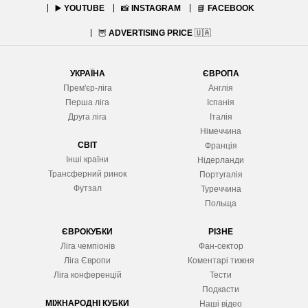
▶️
YOUTUBE
📸
INSTAGRAM
📘
FACEBOOK
🦉
ADVERTISING PRICE
🇺🇦
УКРАЇНА
ЄВРОПА
Прем'єр-ліга
Англія
Перша ліга
Іспанія
Друга ліга
Італія
Німеччина
СВІТ
Франція
Інші країни
Нідерланди
Трансферний ринок
Португалія
Футзал
Туреччина
Польща
ЄВРОКУБКИ
РІЗНЕ
Ліга чемпіонів
Фан-сектор
Ліга Європ
и
Коментарі тижня
Ліга конференцій
Тести
Подкасти
МІЖНАРОДНІ КУБКИ
Наші відео