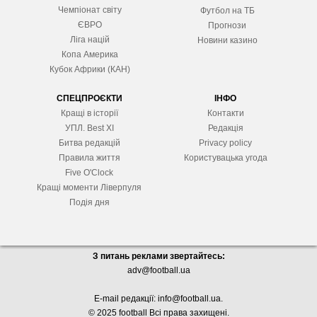
Чемпіонат світу
Футбол на ТБ
ЄВРО
Прогнози
Ліга націй
Новини казино
Копа Америка
Кубок Африки (КАН)
СПЕЦПРОЄКТИ
ІНФО
Кращі в історії
Контакти
УПЛ. Best XІ
Редакція
Битва редакцій
Privacy policy
Правила життя
Користувацька угода
Five O'Clock
Кращі моменти Ліверпуля
Подія дня
З питань реклами звертайтесь:
adv@football.ua
E-mail редакції:
info@football.ua
.
© 2025 football Всі права захищені.