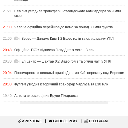
21:21
Севілья узгодила трансфер шотландського бомбардира за 9 млн
євро
21:00
Чалоба офіційно перейшов до Комо за понад 30 млн фунтів
21:00
Верес — Динамо Київ 1:2 Відео голів та огляд матчу УПЛ
20:48
Офіційно: ПСЖ підписав Люку Діня з Астон Вілли
20:30
Епіцентр — Шахтар 0:2 Відео голів та огляд матчу УПЛ
20:04
Пономаренко з пенальті приніс Динамо Київ перемогу над Вересом
20:00
Фулгем узгодив історичний трансфер Чарльза за £30 млн
19:40
Артета високо оцінив Бруно Гімараеса
🍏
APP STORE
🎮
GOOGLE PLAY
📨
TELEGRAM