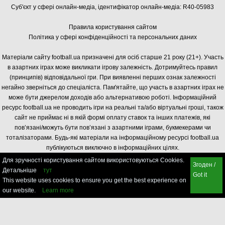
Суб'єкт у сфері онлайн-медіа, і
дентифікатор онлайн-медіа: R40-05983
Правила користування сайтом
Політика у сфері конфіденційності та персональних даних
Матеріали сайту football.ua призначені для осіб старше 21 року (21+). Участь
в азартних іграх може викликати ігрову залежність. Дотримуйтесь правил
(принципів) відповідальної гри. При виявленні перших ознак залежності
негайно зверніться до спеціаліста. Пам'ятайте, що участь в азартних іграх не
може бути джерелом доходів або альтернативою роботі. Інформаційний
ресурс football.ua не проводить ігри на реальні та/або віртуальні гроші, також
сайт не приймає ні в якій формі оплату ставок та інших платежів, які
пов’язані/можуть бути пов’язані з азартними іграми, букмекерами чи
тоталізаторами. Будь-які матеріали на інформаційному ресурсі football.ua
публікуються виключно в інформаційних цілях.
Для зручності користування сайтом використовуються Cookies.
Згоден /
Детальніше
тут
Got it
This website uses cookies to ensure you get the best experience on
our website.
Learn more