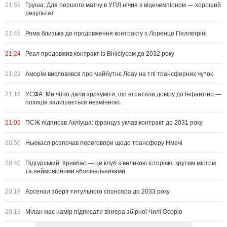
21:55
Груша: Для першого матчу в УПЛ нічия з віцечемпіоном — хороший
результат
21:45
Рома близька до продовження контракту з Лоренцо Пеллегріні
21:24
Реал продовжив контракт із Вінісіусом до 2032 року
21:22
Аморім висловився про майбутнє Леау на тлі трансферних чуток
21:16
УЄФА: Ми чітко дали зрозуміти, що втратили довіру до Інфантіно —
позиція залишається незмінною
21:05
ПСЖ підписав Акліуша: француз уклав контракт до 2031 року
20:50
Ньюкасл розпочав переговори щодо трансферу Нмечі
20:40
Підгурський: Кривбас — це клуб з великою історією, крутим містом
та неймовірними вболівальниками
20:19
Арсенал зберіг титульного спонсора до 2033 року
20:13
Мілан має намір підписати вінгера збірної Чилі Осоріо