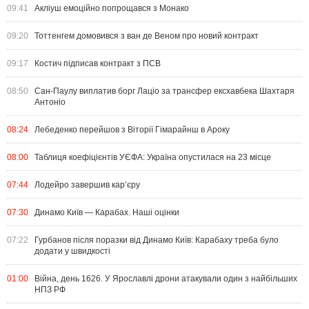
09:41
Акліуш емоційно попрощався з Монако
09:20
Тоттенгем домовився з ван де Веном про новий контракт
09:17
Костич підписав контракт з ПСВ
08:50
Сан-Паулу виплатив борг Лаціо за трансфер ексхавбека Шахтаря
Антоніо
08:24
Лебеденко перейшов з Віторії Гімарайнш в Ароку
08:00
Таблиця коефіцієнтів УЄФА: Україна опустилася на 23 місце
07:44
Лодейро завершив кар’єру
07:30
Динамо Київ — Карабах. Наші оцінки
07:22
Гурбанов після поразки від Динамо Київ: Карабаху треба було
додати у швидкості
01:00
Війна, день 1626. У Ярославлі дрони атакували один з найбільших
НПЗ РФ