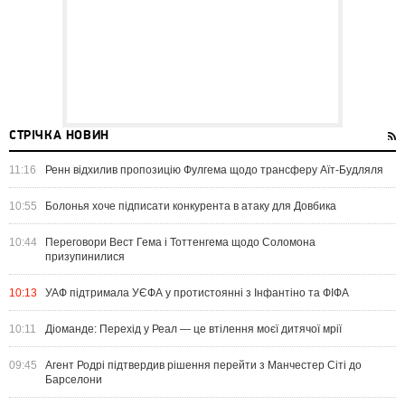
СТРІЧКА НОВИН
11:16
Ренн відхилив пропозицію Фулгема щодо трансферу Аїт-Будляля
10:55
Болонья хоче підписати конкурента в атаку для Довбика
10:44
Переговори Вест Гема і Тоттенгема щодо Соломона
призупинилися
10:13
УАФ підтримала УЄФА у протистоянні з Інфантіно та ФІФА
10:11
Діоманде: Перехід у Реал — це втілення моєї дитячої мрії
09:45
Агент Родрі підтвердив рішення перейти з Манчестер Сіті до
Барселони