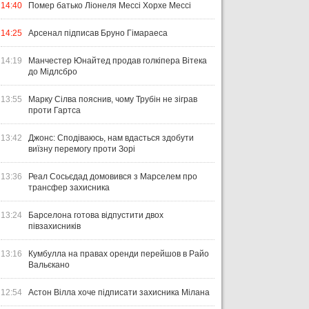
14:40
Помер батько Ліонеля Мессі Хорхе Мессі
14:25
Арсенал підписав Бруно Гімараеса
14:19
Манчестер Юнайтед продав голкіпера Вітека
до Мідлсбро
13:55
Марку Сілва пояснив, чому Трубін не зіграв
проти Гартса
13:42
Джонс: Сподіваюсь, нам вдасться здобути
виїзну перемогу проти Зорі
13:36
Реал Сосьєдад домовився з Марселем про
трансфер захисника
13:24
Барселона готова відпустити двох
півзахисників
13:16
Кумбулла на правах оренди перейшов в Райо
Вальєкано
12:54
Астон Вілла хоче підписати захисника Мілана