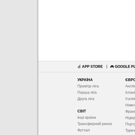
🍏
APP STORE
🎮
GOOGLE P
УКРАЇНА
ЄВР
Прем'єр-ліга
Англі
Перша ліга
Іспан
Друга ліга
Італі
Німе
СВІТ
Фран
Інші країни
Ніде
Трансферний ринок
Порту
Футзал
Туре