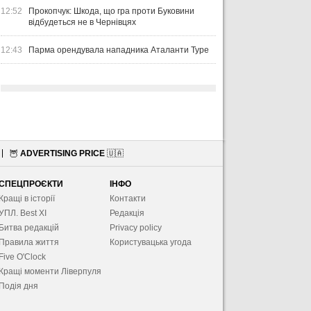
12:52
Прокопчук: Шкода, що гра проти Буковини
відбудеться не в Чернівцях
12:43
Парма орендувала нападника Аталанти Туре
🦉
ADVERTISING PRICE
🇺🇦
СПЕЦПРОЄКТИ
ІНФО
Кращі в історії
Контакти
УПЛ. Best XІ
Редакція
Битва редакцій
Privacy policy
Правила життя
Користувацька угода
Five O'Clock
Кращі моменти Ліверпуля
Подія дня