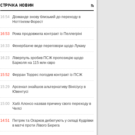
СТРІЧКА НОВИН
16:54
Діоманде знову близький до переходу в
Ноттінгем Форест
16:53
Рома продовжила контракт із Пеллегріні
16:33
Фенербахче веде переговори щодо Лукаку
16:23
Ліверпуль зробив ПСЖ пропозицію щодо
Барколя на 115 млн євро
15:52
Ферран Торрес погодив контракт із ПСЖ
15:29
Арсенал знайшов альтернативу Вінісіусу в
Ювентусі
15:00
Хабі Алонсо назвав причину свого переходу в
Челсі
14:51
Петряк та Огарков дебютують у складі Кудрівки
в матчі проти Лівого Берега