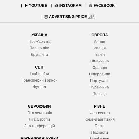
▶️
YOUTUBE
📸
INSTAGRAM
📘
FACEBOOK
🦉
ADVERTISING PRICE
🇺🇦
УКРАЇНА
ЄВРОПА
Прем'єр-ліга
Англія
Перша ліга
Іспанія
Друга ліга
Італія
Німеччина
СВІТ
Франція
Інші країни
Нідерланди
Трансферний ринок
Португалія
Футзал
Туреччина
Польща
ЄВРОКУБКИ
РІЗНЕ
Ліга чемпіонів
Фан-сектор
Ліга Європ
и
Коментарі тижня
Ліга конференцій
Тести
Подкасти
МІЖНАРОДНІ КУБКИ