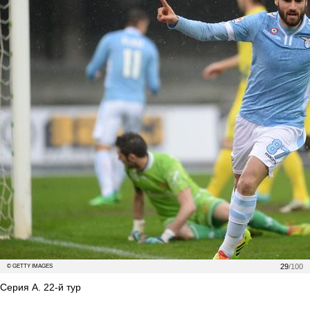
29
/100
© GETTY IMAGES
Серия А. 22-й тур