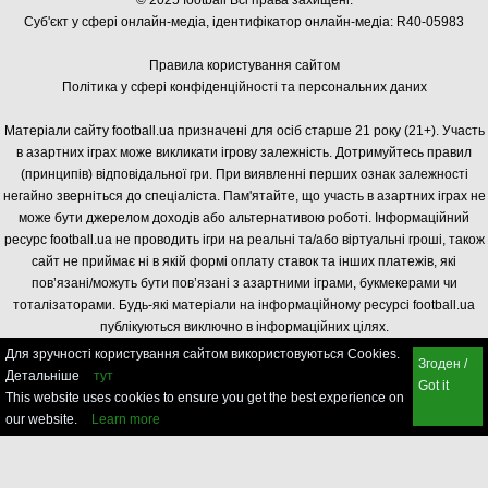
© 2025 football Всі права захищені.
Суб'єкт у сфері онлайн-медіа, і
дентифікатор онлайн-медіа: R40-05983
Правила користування сайтом
Політика у сфері конфіденційності та персональних даних
Матеріали сайту football.ua призначені для осіб старше 21 року (21+). Участь
в азартних іграх може викликати ігрову залежність. Дотримуйтесь правил
(принципів) відповідальної гри. При виявленні перших ознак залежності
негайно зверніться до спеціаліста. Пам'ятайте, що участь в азартних іграх не
може бути джерелом доходів або альтернативою роботі. Інформаційний
ресурс football.ua не проводить ігри на реальні та/або віртуальні гроші, також
сайт не приймає ні в якій формі оплату ставок та інших платежів, які
пов’язані/можуть бути пов’язані з азартними іграми, букмекерами чи
тоталізаторами. Будь-які матеріали на інформаційному ресурсі football.ua
публікуються виключно в інформаційних цілях.
Для зручності користування сайтом використовуються Cookies.
Згоден /
Детальніше
тут
Got it
This website uses cookies to ensure you get the best experience on
our website.
Learn more