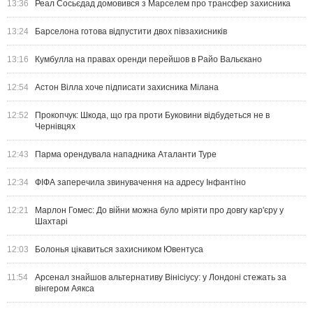
13:36
Реал Сосьєдад домовився з Марселем про трансфер захисника
13:24
Барселона готова відпустити двох півзахисників
13:16
Кумбулла на правах оренди перейшов в Райо Вальєкано
12:54
Астон Вілла хоче підписати захисника Мілана
12:52
Прокопчук: Шкода, що гра проти Буковини відбудеться не в
Чернівцях
12:43
Парма орендувала нападника Аталанти Туре
12:34
ФІФА заперечила звинувачення на адресу Інфантіно
12:21
Марлон Гомес: До війни можна було мріяти про довгу кар'єру у
Шахтарі
12:03
Болонья цікавиться захисником Ювентуса
11:54
Арсенал знайшов альтернативу Вінісіусу: у Лондоні стежать за
вінгером Аякса