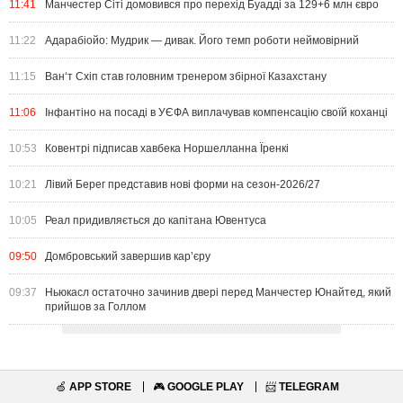
11:41
Манчестер Сіті домовився про перехід Буадді за 129+6 млн євро
11:22
Адарабіойо: Мудрик — дивак. Його темп роботи неймовірний
11:15
Ван‘т Схіп став головним тренером збірної Казахстану
11:06
Інфантіно на посаді в УЄФА виплачував компенсацію своїй коханці
10:53
Ковентрі підписав хавбека Норшелланна Їренкі
10:21
Лівий Берег представив нові форми на сезон-2026/27
10:05
Реал придивляється до капітана Ювентуса
09:50
Домбровський завершив кар’єру
09:37
Ньюкасл остаточно зачинив двері перед Манчестер Юнайтед, який
прийшов за Голлом
🍏
APP STORE
🎮
GOOGLE PLAY
📨
TELEGRAM