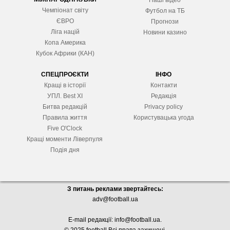
Наші відео
Чемпіонат світу
Футбол на ТБ
ЄВРО
Прогнози
Ліга націй
Новини казино
Копа Америка
Кубок Африки (КАН)
СПЕЦПРОЄКТИ
ІНФО
Кращі в історії
Контакти
УПЛ. Best XІ
Редакція
Битва редакцій
Privacy policy
Правила життя
Користувацька угода
Five O'Clock
Кращі моменти Ліверпуля
Подія дня
З питань реклами звертайтесь:
adv@football.ua
E-mail редакції:
info@football.ua
.