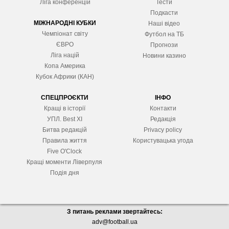
Ліга конференцій
Тести
Подкасти
МІЖНАРОДНІ КУБКИ
Наші відео
Чемпіонат світу
Футбол на ТБ
ЄВРО
Прогнози
Ліга націй
Новини казино
Копа Америка
Кубок Африки (КАН)
СПЕЦПРОЄКТИ
ІНФО
Кращі в історії
Контакти
УПЛ. Best XІ
Редакція
Битва редакцій
Privacy policy
Правила життя
Користувацька угода
Five O'Clock
Кращі моменти Ліверпуля
Подія дня
З питань реклами звертайтесь:
adv@football.ua