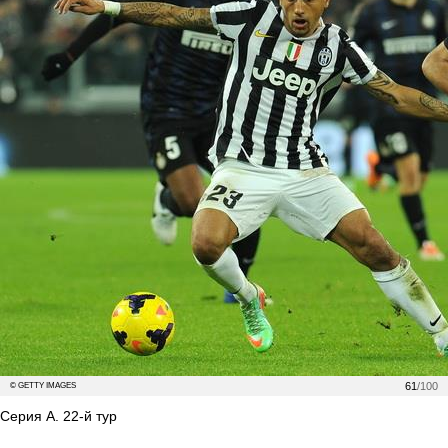
61
/100
© GETTY IMAGES
Серия А. 22-й тур