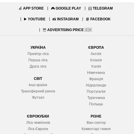
🍏
APP STORE
🎮
GOOGLE PLAY
📨
TELEGRAM
▶️
YOUTUBE
📸
INSTAGRAM
📘
FACEBOOK
🦉
ADVERTISING PRICE
🇺🇦
УКРАЇНА
ЄВРОПА
Прем'єр-ліга
Англія
Перша ліга
Іспанія
Друга ліга
Італія
Німеччина
СВІТ
Франція
Інші країни
Нідерланди
Трансферний ринок
Португалія
Футзал
Туреччина
Польща
ЄВРОКУБКИ
РІЗНЕ
Ліга чемпіонів
Фан-сектор
Ліга Європ
и
Коментарі тижня