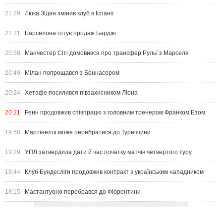
21:29
Люка Зідан змінив клуб в Іспанії
21:21
Барселона готує продаж Барджі
20:58
Манчестер Сіті домовився про трансфер Рульї з Марселя
20:49
Мілан попрощався з Беннасером
20:24
Хетафе посилився півзахисником Ліона
20:21
Ренн продовжив співпрацю з головним тренером Франком Езом
19:58
Мартінеллі може перебратися до Туреччини
19:29
УПЛ затвердила дати й час початку матчів четвертого туру
18:44
Клуб Бундесліги продовжив контракт з українським нападником
18:15
Мастантуоно перебрався до Фіорентини