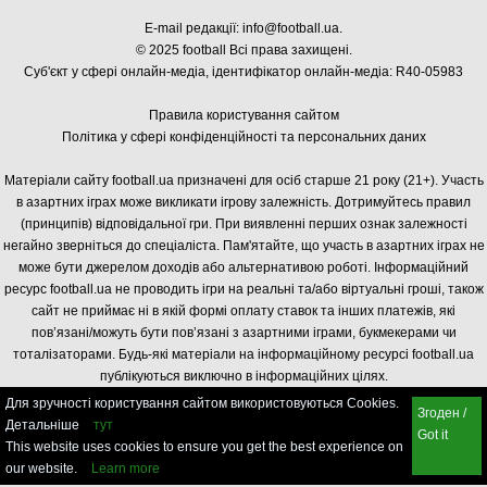
E-mail редакції:
info@football.ua
.
© 2025 football Всі права захищені.
Суб'єкт у сфері онлайн-медіа, і
дентифікатор онлайн-медіа: R40-05983
Правила користування сайтом
Політика у сфері конфіденційності та персональних даних
Матеріали сайту football.ua призначені для осіб старше 21 року (21+). Участь
в азартних іграх може викликати ігрову залежність. Дотримуйтесь правил
(принципів) відповідальної гри. При виявленні перших ознак залежності
негайно зверніться до спеціаліста. Пам'ятайте, що участь в азартних іграх не
може бути джерелом доходів або альтернативою роботі. Інформаційний
ресурс football.ua не проводить ігри на реальні та/або віртуальні гроші, також
сайт не приймає ні в якій формі оплату ставок та інших платежів, які
пов’язані/можуть бути пов’язані з азартними іграми, букмекерами чи
тоталізаторами. Будь-які матеріали на інформаційному ресурсі football.ua
публікуються виключно в інформаційних цілях.
Для зручності користування сайтом використовуються Cookies.
Згоден /
Детальніше
тут
Got it
This website uses cookies to ensure you get the best experience on
our website.
Learn more