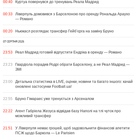
00:40
Куртуа повернувся до тренувань Реала Мадрид
00:33
Ліверпуль домовився з Барселоною про оренду Рональда Араухо
— Романо
00:20
Ньюкасл розглядає трансфер Гейб’єрга на заміну Бруно
07 СЕРПНЯ 2026
23:53
Реал Мадрид готовий відпустити Ендріка в оренду — Романо
23:23
Гвардіола порадив Родрі обрати Барселону, а не Реал Мадрид —
ЗМІ
23:00
Детальна статистика в LIVE, оцінки, новини та багато іншого: качай
оновлені застосунки Football.ua!
22:55
Бруно Гімараес уже тренується з Арсеналом
22:22
Агент Габріела Жезуса відвідав базу Наполі на тлі чуток про
можливий трансфер
21:51
У Ліверпуля немає грошей, щоб задовольнити фінансові апетити
ПСЖ щодо Баркола — Le Parisien