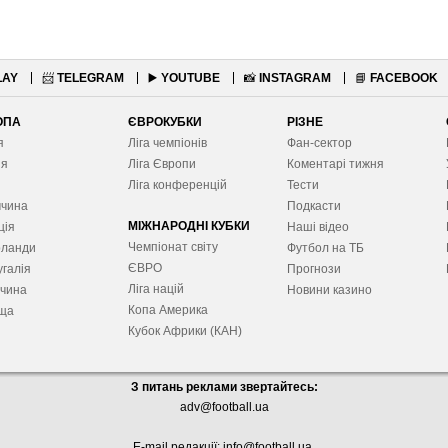
LAY
📨
TELEGRAM
▶️
YOUTUBE
📸
INSTAGRAM
📘
FACEBOOK
ОПА
ЄВРОКУБКИ
РІЗНЕ
я
Ліга чемпіонів
Фан-сектор
ія
Ліга Європ
и
Коментарі тижня
я
Ліга конференцій
Тести
ччина
Подкасти
МІЖНАРОДНІ КУБКИ
ція
Наші відео
Чемпіонат світу
рланди
Футбол на ТБ
ЄВРО
галія
Прогнози
Ліга націй
ччина
Новини казино
Копа Америка
ща
Кубок Африки (КАН)
З питань реклами звертайтесь:
adv@football.ua
E-mail редакції:
info@football.ua
.