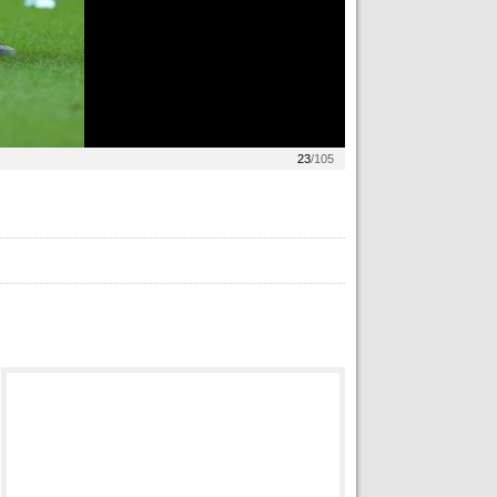
23
/105