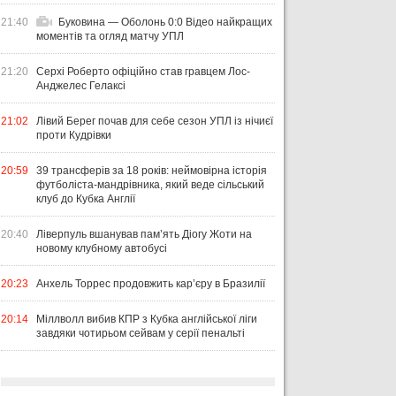
21:40
Буковина — Оболонь 0:0 Відео найкращих
моментів та огляд матчу УПЛ
21:20
Серхі Роберто офіційно став гравцем Лос-
Анджелес Гелаксі
21:02
Лівий Берег почав для себе сезон УПЛ із нічиєї
проти Кудрівки
20:59
39 трансферів за 18 років: неймовірна історія
футболіста-мандрівника, який веде сільський
клуб до Кубка Англії
20:40
Ліверпуль вшанував пам’ять Діогу Жоти на
новому клубному автобусі
20:23
Анхель Торрес продовжить кар’єру в Бразилії
20:14
Міллволл вибив КПР з Кубка англійської ліги
завдяки чотирьом сейвам у серії пенальті