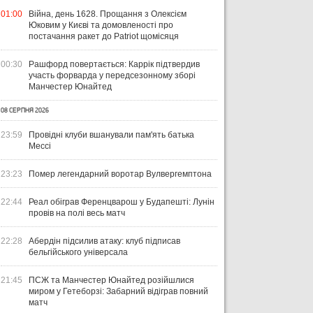
01:00
Війна, день 1628. Прощання з Олексієм
Юковим у Києві та домовленості про
постачання ракет до Patriot щомісяця
00:30
Рашфорд повертається: Каррік підтвердив
участь форварда у передсезонному зборі
Манчестер Юнайтед
08 СЕРПНЯ 2026
23:59
Провідні клуби вшанували пам'ять батька
Мессі
23:23
Помер легендарний воротар Вулвергемптона
22:44
Реал обіграв Ференцварош у Будапешті: Лунін
провів на полі весь матч
22:28
Абердін підсилив атаку: клуб підписав
бельгійського універсала
21:45
ПСЖ та Манчестер Юнайтед розійшлися
миром у Гетеборзі: Забарний відіграв повний
матч