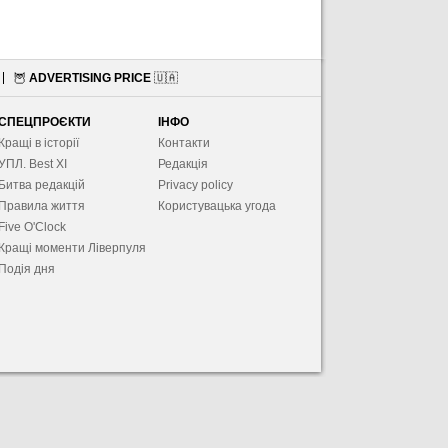
🦉
ADVERTISING PRICE
🇺🇦
СПЕЦПРОЄКТИ
ІНФО
Кращі в історії
Контакти
УПЛ. Best XІ
Редакція
Битва редакцій
Privacy policy
Правила життя
Користувацька угода
Five O'Clock
Кращі моменти Ліверпуля
Подія дня