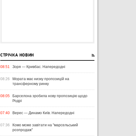
СТРІЧКА НОВИН
08:51
Зоря — Кривбас. Напередодні
08:26
Мората має низку пропозицій на
трансферному ринку
08:05
Барселона зробила нову пропозицію щодо
Родрі
07:40
Верес — Динамо Київ. Напередодні
07:36
Комо може завітати на "марсельський
розпродаж"