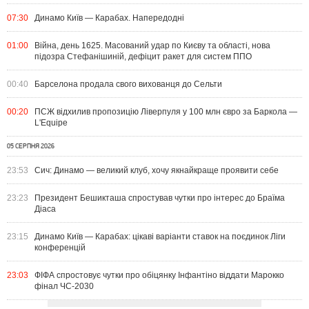
07:30
Динамо Київ — Карабах. Напередодні
01:00
Війна, день 1625. Масований удар по Києву та області, нова
підозра Стефанішиній, дефіцит ракет для систем ППО
00:40
Барселона продала свого вихованця до Сельти
00:20
ПСЖ відхилив пропозицію Ліверпуля у 100 млн євро за Баркола —
L'Equipe
05 СЕРПНЯ 2026
23:53
Сич: Динамо — великий клуб, хочу якнайкраще проявити себе
23:23
Президент Бешикташа спростував чутки про інтерес до Браїма
Діаса
23:15
Динамо Київ — Карабах: цікаві варіанти ставок на поєдинок Ліги
конференцій
23:03
ФІФА спростовує чутки про обіцянку Інфантіно віддати Марокко
фінал ЧС-2030