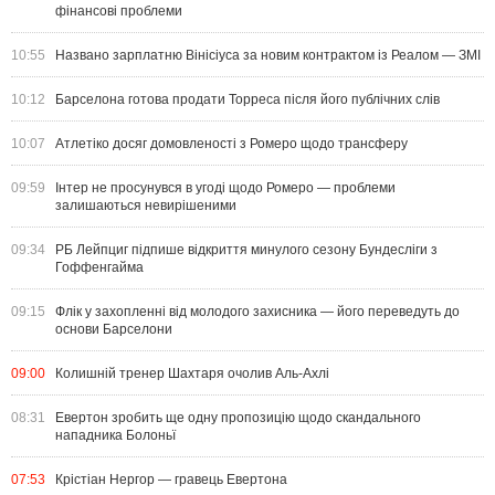
фінансові проблеми
10:55
Названо зарплатню Вінісіуса за новим контрактом із Реалом — ЗМІ
10:12
Барселона готова продати Торреса після його публічних слів
10:07
Атлетіко досяг домовленості з Ромеро щодо трансферу
09:59
Інтер не просунувся в угоді щодо Ромеро — проблеми
залишаються невирішеними
09:34
РБ Лейпциг підпише відкриття минулого сезону Бундесліги з
Гоффенгайма
09:15
Флік у захопленні від молодого захисника — його переведуть до
основи Барселони
09:00
Колишній тренер Шахтаря очолив Аль-Ахлі
08:31
Евертон зробить ще одну пропозицію щодо скандального
нападника Болоньї
07:53
Крістіан Нергор — гравець Евертона