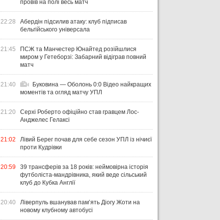
провів на полі весь матч
22:28
Абердін підсилив атаку: клуб підписав
бельгійського універсала
21:45
ПСЖ та Манчестер Юнайтед розійшлися
миром у Гетеборзі: Забарний відіграв повний
матч
21:40
Буковина — Оболонь 0:0 Відео найкращих
моментів та огляд матчу УПЛ
21:20
Серхі Роберто офіційно став гравцем Лос-
Анджелес Гелаксі
21:02
Лівий Берег почав для себе сезон УПЛ із нічиєї
проти Кудрівки
20:59
39 трансферів за 18 років: неймовірна історія
футболіста-мандрівника, який веде сільський
клуб до Кубка Англії
20:40
Ліверпуль вшанував пам’ять Діогу Жоти на
новому клубному автобусі