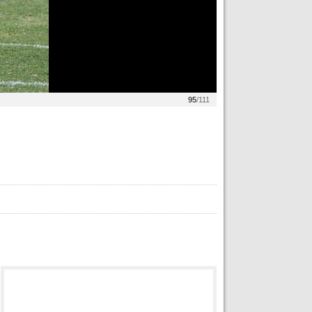
95
/111