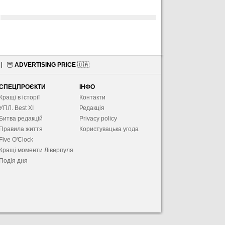
🦉
ADVERTISING PRICE
🇺🇦
СПЕЦПРОЄКТИ
ІНФО
Кращі в історії
Контакти
УПЛ. Best XІ
Редакція
Битва редакцій
Privacy policy
Правила життя
Користувацька угода
Five O'Clock
Кращі моменти Ліверпуля
Подія дня