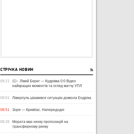
СТРІЧКА НОВИН
09:21
Лівий Берег — Кудрівка 0:0 Відео
найкращих моментів та огляд матчу УПЛ
09:01
Ліверпуль цікавився ситуацію довкола Ендріка
08:51
Зоря — Кривбас. Напередодні
08:26
Мората має низку пропозицій на
трансферному ринку