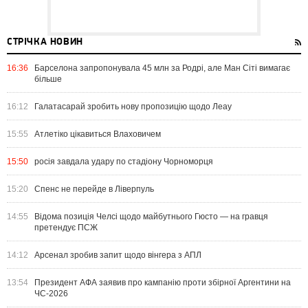
СТРІЧКА НОВИН
16:36
Барселона запропонувала 45 млн за Родрі, але Ман Сіті вимагає
більше
16:12
Галатасарай зробить нову пропозицію щодо Леау
15:55
Атлетіко цікавиться Влаховичем
15:50
росія завдала удару по стадіону Чорноморця
15:20
Спенс не перейде в Ліверпуль
14:55
Відома позиція Челсі щодо майбутнього Гюсто — на гравця
претендує ПСЖ
14:12
Арсенал зробив запит щодо вінгера з АПЛ
13:54
Президент АФА заявив про кампанію проти збірної Аргентини на
ЧС-2026