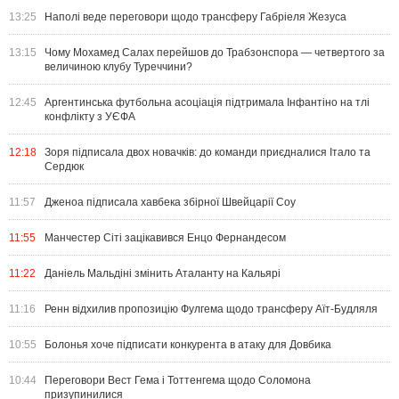
13:25
Наполі веде переговори щодо трансферу Габріеля Жезуса
13:15
Чому Мохамед Салах перейшов до Трабзонспора — четвертого за
величиною клубу Туреччини?
12:45
Аргентинська футбольна асоціація підтримала Інфантіно на тлі
конфлікту з УЄФА
12:18
Зоря підписала двох новачків: до команди приєдналися Італо та
Сердюк
11:57
Дженоа підписала хавбека збірної Швейцарії Соу
11:55
Манчестер Сіті зацікавився Енцо Фернандесом
11:22
Даніель Мальдіні змінить Аталанту на Кальярі
11:16
Ренн відхилив пропозицію Фулгема щодо трансферу Аїт-Будляля
10:55
Болонья хоче підписати конкурента в атаку для Довбика
10:44
Переговори Вест Гема і Тоттенгема щодо Соломона
призупинилися