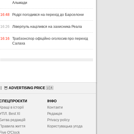
Альмади
16:48
Родрі погодився на перехід до Барселони
16:26
Ліверпуль націлився на захисника Реала
16:16
Трабзонспор офіційно оголосив про перехід
Салаха
🦉
ADVERTISING PRICE
🇺🇦
СПЕЦПРОЄКТИ
ІНФО
Кращі в історії
Контакти
УПЛ. Best XІ
Редакція
Битва редакцій
Privacy policy
Правила життя
Користувацька угода
Five O'Clock