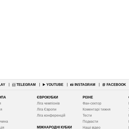
LAY
📨
TELEGRAM
▶️
YOUTUBE
📸
INSTAGRAM
📘
FACEBOOK
ОПА
ЄВРОКУБКИ
РІЗНЕ
я
Ліга чемпіонів
Фан-сектор
ія
Ліга Європ
и
Коментарі тижня
я
Ліга конференцій
Тести
ччина
Подкасти
МІЖНАРОДНІ КУБКИ
ція
Наші відео