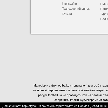
Інші країни
Ніде
Трансферний ринок
Порту
Футзал
Туре
Поль
Матеріали сайту football.ua призначені для осіб старш
виявленні перших ознак залежності негайно звернітьс
ресурс football.ua не проводить ігри на реальні та/
азартними іграми, букмекерами чи тота
Для зручності користування сайтом використовуються Cookies. Детальніше