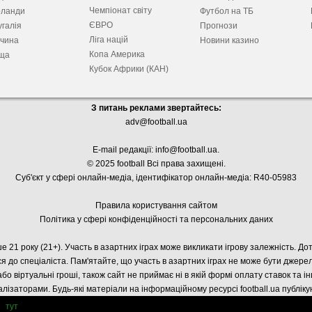
Чемпіонат світу
рланди
Футбол на ТБ
ЄВРО
галія
Прогнози
Ліга націй
ччина
Новини казино
Копа Америка
ща
Кубок Африки (КАН)
З питань реклами звертайтесь:
adv@football.ua
E-mail редакції:
info@football.ua
.
© 2025 football Всі права захищені.
Суб'єкт у сфері онлайн-медіа, і
дентифікатор онлайн-медіа: R40-05983
Правила користування сайтом
Політика у сфері конфіденційності та персональних даних
е 21 року (21+). Участь в азартних іграх може викликати ігрову залежність. Д
я до спеціаліста. Пам'ятайте, що участь в азартних іграх не може бути джер
або віртуальні гроші, також сайт не приймає ні в якій формі оплату ставок та і
лізаторами. Будь-які матеріали на інформаційному ресурсі football.ua публік
тут