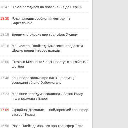
18:47
Зіркзе погодився на повернення до Серії А
18:30
Родрі узгодив особистий контракт із
Барселоною
18:19
Борнмут оголосив про трансфер Хуанлу
18:16
Манчестер Юнайтед відмовився продавати
Шешко попри інтерес грандів
18:00
Ексзірка Мілана та Челсі інвестує в англійський
футбол
17:48
Каннаваро заявив про витік інформації
всередині збірної Узбекистану
17:23
Мартінес передумав залишати Астон Віллу
після розмови з Емері
17:09
Офіційно: Діоманде — найдорожчий трансфер
в історії Реала
16:56
Рівер Плейт домовився про трансфер Тьяго