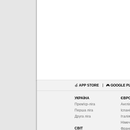
🍏
APP STORE
🎮
GOOGLE P
УКРАЇНА
ЄВР
Прем'єр-ліга
Англі
Перша ліга
Іспан
Друга ліга
Італі
Німе
СВІТ
Фран