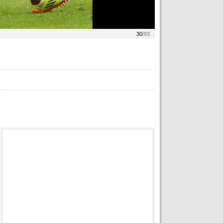
30
/93