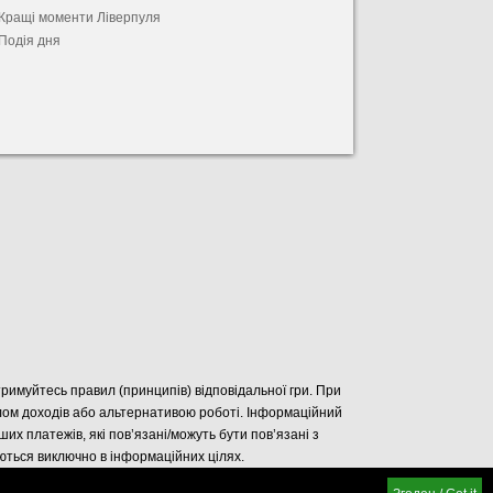
Кращі моменти Ліверпуля
Подія дня
отримуйтесь правил (принципів) відповідальної гри. При
елом доходів або альтернативою роботі. Інформаційний
нших платежів, які пов’язані/можуть бути пов’язані з
уються виключно в інформаційних цілях.