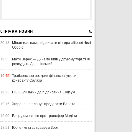
СТРІЧКА НОВИН
20:13
Мілан має намір підписати вінгера збірної Чилі
Осоріо
19:55
Матч Верес — Динамо Київ у другому турі УПЛ
розсудить Деревінський
19:45
Трабзонспор розкрив фінансові умови
контракту Салаха
19:25
ПСЖ близький до підписання Судзукі
19:15
Жирона не планує продавати Ваната
19:00
Баєр домовився про трансфер Медіни
18:51
Юрченко став гравцем Зорі