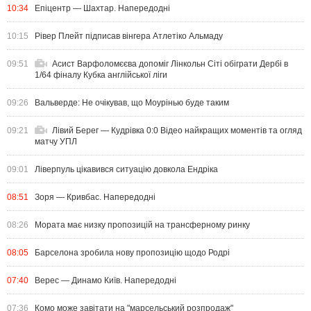
10:34
Епіцентр — Шахтар. Напередодні
10:15
Рівер Плейт підписав вінгера Атлетіко Альмаду
09:51
Асист Варфоломєєва допоміг Лінкольн Сіті обіграти Дербі в
1/64 фіналу Кубка англійської ліги
09:26
Вальверде: Не очікував, що Моурінью буде таким
09:21
Лівий Берег — Кудрівка 0:0 Відео найкращих моментів та огляд
матчу УПЛ
09:01
Ліверпуль цікавився ситуацію довкола Ендріка
08:51
Зоря — Кривбас. Напередодні
08:26
Мората має низку пропозицій на трансферному ринку
08:05
Барселона зробила нову пропозицію щодо Родрі
07:40
Верес — Динамо Київ. Напередодні
07:36
Комо може завітати на "марсельський розпродаж"