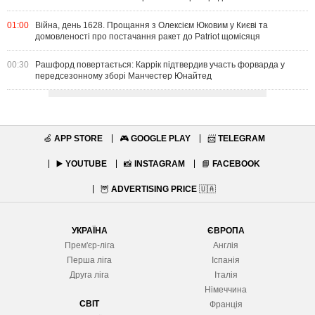
01:00
Війна, день 1628. Прощання з Олексієм Юковим у Києві та
домовленості про постачання ракет до Patriot щомісяця
00:30
Рашфорд повертається: Каррік підтвердив участь форварда у
передсезонному зборі Манчестер Юнайтед
🍏
APP STORE
🎮
GOOGLE PLAY
📨
TELEGRAM
▶️
YOUTUBE
📸
INSTAGRAM
📘
FACEBOOK
🦉
ADVERTISING PRICE
🇺🇦
УКРАЇНА
ЄВРОПА
Прем'єр-ліга
Англія
Перша ліга
Іспанія
Друга ліга
Італія
Німеччина
СВІТ
Франція