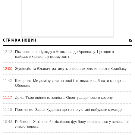
СТРІЧКА НОВИН
12:13
Гімарес після відходу з Ньюкасла до Арсеналу: Це одне з
найважчих рішень у моєму житті
12:00
Жуніньйо та Єлавич гратимуть із перших хвилин проти Кривбасу
11:42
Шищенко: Ми домінували на полі і виглядали набагато краще за
Оболонь
11:17
Дель П’єро оцінив готовність Ювентуса до нового сезону
11:10
Протченко: Зараз Кудрівка ще точно у стані побудови команди
10:43
Рябоконь: Хотілося б якіснішого футболу, перш за все у виконанні
Лівого Берега