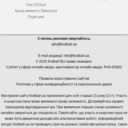
Five O'Clock
Кращі моменти Ліверпуля
Подія дня
З питань реклами звертайтесь:
adv@football.ua
E-mail редакції:
info@football.ua
.
© 2025 football Всі права захищені.
Суб'єкт у сфері онлайн-медіа, і
дентифікатор онлайн-медіа: R40-05983
Правила користування сайтом
Політика у сфері конфіденційності та персональних даних
Матеріали сайту football.ua призначені для осіб старше 21 року (21+). Участь
в азартних іграх може викликати ігрову залежність. Дотримуйтесь правил
(принципів) відповідальної гри. При виявленні перших ознак залежності
негайно зверніться до спеціаліста. Пам'ятайте, що участь в азартних іграх не
може бути джерелом доходів або альтернативою роботі. Інформаційний
ресурс football.ua не проводить ігри на реальні та/або віртуальні гроші, також