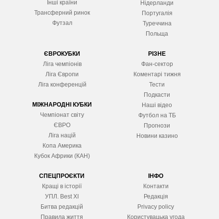
Інші країни
Нідерланди
Трансферний ринок
Португалія
Футзал
Туреччина
Польща
ЄВРОКУБКИ
РІЗНЕ
Ліга чемпіонів
Фан-сектор
Ліга Європ
и
Коментарі тижня
Ліга конференцій
Тести
Подкасти
МІЖНАРОДНІ КУБКИ
Наші відео
Чемпіонат світу
Футбол на ТБ
ЄВРО
Прогнози
Ліга націй
Новини казино
Копа Америка
Кубок Африки (КАН)
СПЕЦПРОЄКТИ
ІНФО
Кращі в історії
Контакти
УПЛ. Best XІ
Редакція
Битва редакцій
Privacy policy
Правила життя
Користувацька угода