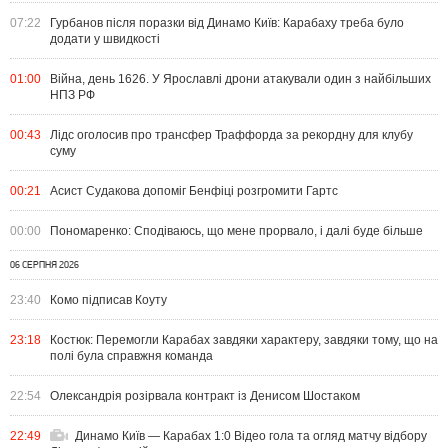
07:22
Гурбанов після поразки від Динамо Київ: Карабаху треба було
додати у швидкості
01:00
Війна, день 1626. У Ярославлі дрони атакували один з найбільших
НПЗ РФ
00:43
Лідс оголосив про трансфер Траффорда за рекордну для клубу
суму
00:21
Асист Судакова допоміг Бенфіці розгромити Гартс
00:00
Пономаренко: Сподіваюсь, що мене прорвало, і далі буде більше
06 СЕРПНЯ 2026
23:40
Комо підписав Коуту
23:18
Костюк: Перемогли Карабах завдяки характеру, завдяки тому, що на
полі була справжня команда
22:54
Олександрія розірвала контракт із Денисом Шостаком
22:49
Динамо Київ — Карабах 1:0 Відео гола та огляд матчу відбору