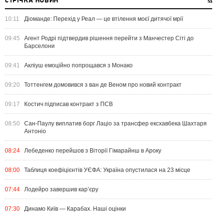
СТРІЧКА НОВИН
10:11
Діоманде: Перехід у Реал — це втілення моєї дитячої мрії
09:45
Агент Родрі підтвердив рішення перейти з Манчестер Сіті до
Барселони
09:41
Акліуш емоційно попрощався з Монако
09:20
Тоттенгем домовився з ван де Веном про новий контракт
09:17
Костич підписав контракт з ПСВ
08:50
Сан-Паулу виплатив борг Лаціо за трансфер ексхавбека Шахтаря
Антоніо
08:24
Лебеденко перейшов з Віторії Гімарайнш в Ароку
08:00
Таблиця коефіцієнтів УЄФА: Україна опустилася на 23 місце
07:44
Лодейро завершив кар’єру
07:30
Динамо Київ — Карабах. Наші оцінки