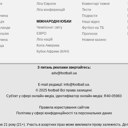
ія
Ліга Європ
и
Коментарі тижня
я
Ліга конференцій
Тести
ччина
Подкасти
МІЖНАРОДНІ КУБКИ
ція
Наші відео
Чемпіонат світу
рланди
Футбол на ТБ
ЄВРО
галія
Прогнози
Ліга націй
ччина
Новини казино
Копа Америка
ща
Кубок Африки (КАН)
З питань реклами звертайтесь:
adv@football.ua
E-mail редакції:
info@football.ua
.
© 2025 football Всі права захищені.
Суб'єкт у сфері онлайн-медіа, і
дентифікатор онлайн-медіа: R40-05983
Правила користування сайтом
Політика у сфері конфіденційності та персональних даних
е 21 року (21+). Участь в азартних іграх може викликати ігрову залежність. Д