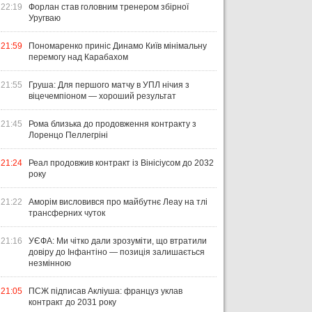
22:19
Форлан став головним тренером збірної
Уругваю
21:59
Пономаренко приніс Динамо Київ мінімальну
перемогу над Карабахом
21:55
Груша: Для першого матчу в УПЛ нічия з
віцечемпіоном — хороший результат
21:45
Рома близька до продовження контракту з
Лоренцо Пеллегріні
21:24
Реал продовжив контракт із Вінісіусом до 2032
року
21:22
Аморім висловився про майбутнє Леау на тлі
трансферних чуток
21:16
УЄФА: Ми чітко дали зрозуміти, що втратили
довіру до Інфантіно — позиція залишається
незмінною
21:05
ПСЖ підписав Акліуша: француз уклав
контракт до 2031 року