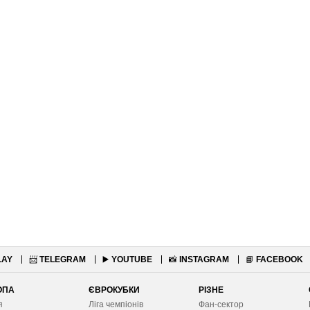
LAY
📨
TELEGRAM
▶️
YOUTUBE
📸
INSTAGRAM
📘
FACEBOOK
ОПА
ЄВРОКУБКИ
РІЗНЕ
я
Ліга чемпіонів
Фан-сектор