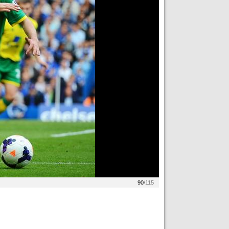
90
/115