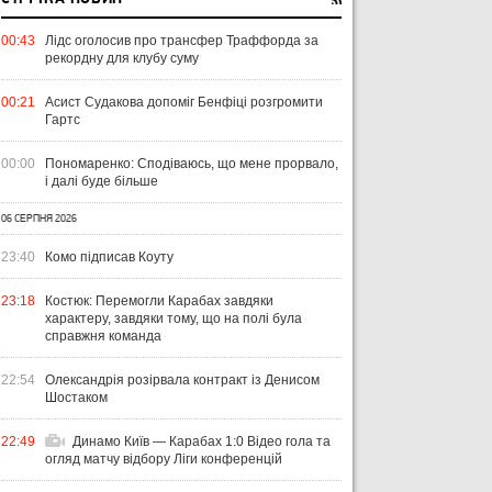
00:43
Лідс оголосив про трансфер Траффорда за
рекордну для клубу суму
00:21
Асист Судакова допоміг Бенфіці розгромити
Гартс
00:00
Пономаренко: Сподіваюсь, що мене прорвало,
і далі буде більше
06 СЕРПНЯ 2026
23:40
Комо підписав Коуту
23:18
Костюк: Перемогли Карабах завдяки
характеру, завдяки тому, що на полі була
справжня команда
22:54
Олександрія розірвала контракт із Денисом
Шостаком
22:49
Динамо Київ — Карабах 1:0 Відео гола та
огляд матчу відбору Ліги конференцій