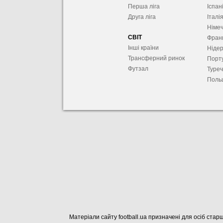
Перша ліга
Іспан
Друга ліга
Італі
Німе
СВІТ
Фран
Інші країни
Ніде
Трансферний ринок
Порту
Футзал
Туре
Поль
Матеріали сайту football.ua призначені для осіб старш