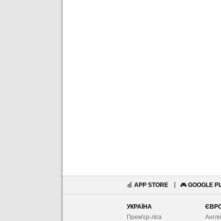
🍏
APP STORE
🎮
GOOGLE P
УКРАЇНА
ЄВР
Прем'єр-ліга
Англі