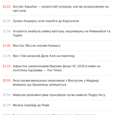
22:22
Костюк: Карабах — непростий суперник, але ми розраховуємо на
свої сили
22:20
Хуліан Альварес хоче перейти до Барселони
21:59
Аталанта знайшла заміну капітану, націлившись на Романьйолі та
Тодібо
21:40
Маттіас Яйссле очолив Ньюкасл
21:26
Вест Гем запросив Деле Аллі на перегляд
21:15
Інфантіно запропонував Марокко фінал ЧС-2030 в обмін на
політичну підтримку — The Times
20:55
Реал провів вирішальні переговори з Вінісіусом: у Мадриді
впевнені, що бразилець залишиться
20:50
Мареска прокоментував трансферні чутки навколо Педру Нету
20:29
Моліна перейде до Роми