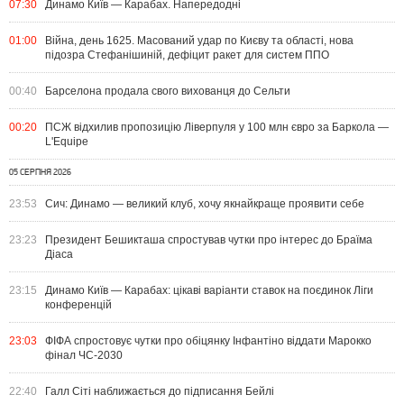
07:30
Динамо Київ — Карабах. Напередодні
01:00
Війна, день 1625. Масований удар по Києву та області, нова
підозра Стефанішиній, дефіцит ракет для систем ППО
00:40
Барселона продала свого вихованця до Сельти
00:20
ПСЖ відхилив пропозицію Ліверпуля у 100 млн євро за Баркола —
L'Equipe
05 СЕРПНЯ 2026
23:53
Сич: Динамо — великий клуб, хочу якнайкраще проявити себе
23:23
Президент Бешикташа спростував чутки про інтерес до Браїма
Діаса
23:15
Динамо Київ — Карабах: цікаві варіанти ставок на поєдинок Ліги
конференцій
23:03
ФІФА спростовує чутки про обіцянку Інфантіно віддати Марокко
фінал ЧС-2030
22:40
Галл Сіті наближається до підписання Бейлі