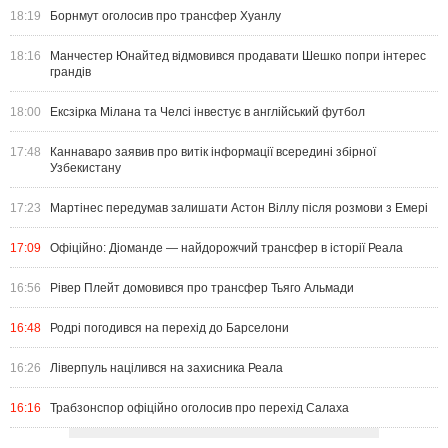
18:19
Борнмут оголосив про трансфер Хуанлу
18:16
Манчестер Юнайтед відмовився продавати Шешко попри інтерес
грандів
18:00
Ексзірка Мілана та Челсі інвестує в англійський футбол
17:48
Каннаваро заявив про витік інформації всередині збірної
Узбекистану
17:23
Мартінес передумав залишати Астон Віллу після розмови з Емері
17:09
Офіційно: Діоманде — найдорожчий трансфер в історії Реала
16:56
Рівер Плейт домовився про трансфер Тьяго Альмади
16:48
Родрі погодився на перехід до Барселони
16:26
Ліверпуль націлився на захисника Реала
16:16
Трабзонспор офіційно оголосив про перехід Салаха