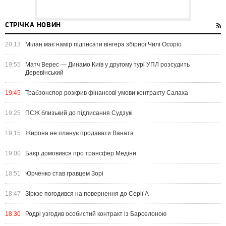
СТРІЧКА НОВИН
20:13
Мілан має намір підписати вінгера збірної Чилі Осоріо
19:55
Матч Верес — Динамо Київ у другому турі УПЛ розсудить
Деревінський
19:45
Трабзонспор розкрив фінансові умови контракту Салаха
19:25
ПСЖ близький до підписання Судзукі
19:15
Жирона не планує продавати Ваната
19:00
Баєр домовився про трансфер Медіни
18:51
Юрченко став гравцем Зорі
18:47
Зіркзе погодився на повернення до Серії А
18:30
Родрі узгодив особистий контракт із Барселоною