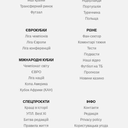
Інші країни
Нідерланди
Трансферний ринок
Португалія
Футзал
Туреччина
Польща
ЄВРОКУБКИ
РІЗНЕ
Ліга чемпіонів
Фан-сектор
Ліга Європ
и
Коментарі тижня
Ліга конференцій
Тести
Подкасти
МІЖНАРОДНІ КУБКИ
Наші відео
Чемпіонат світу
Футбол на ТБ
ЄВРО
Прогнози
Ліга націй
Новини казино
Копа Америка
Кубок Африки (КАН)
СПЕЦПРОЄКТИ
ІНФО
Кращі в історії
Контакти
УПЛ. Best XІ
Редакція
Битва редакцій
Privacy policy
Правила життя
Користувацька угода