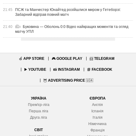
21:45
ПСЖ та Манчестер Юнайтед розійшлися миром у Гетеборзі:
Забарний відіграв повний матч
21:40
Буковина — Оболонь 0:0 Відео найкращих моментів та огляд
матчу УПЛ
🍏
APP STORE
🎮
GOOGLE PLAY
📨
TELEGRAM
▶️
YOUTUBE
📸
INSTAGRAM
📘
FACEBOOK
🦉
ADVERTISING PRICE
🇺🇦
УКРАЇНА
ЄВРОПА
Прем'єр-ліга
Англія
Перша ліга
Іспанія
Друга ліга
Італія
Німеччина
СВІТ
Франція