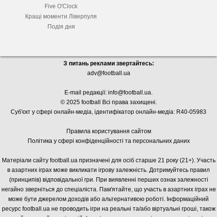
Five O'Clock
Кращі моменти Ліверпуля
Подія дня
З питань реклами звертайтесь:
adv@football.ua
E-mail редакції:
info@football.ua
.
© 2025 football Всі права захищені.
Суб'єкт у сфері онлайн-медіа, і
дентифікатор онлайн-медіа: R40-05983
Правила користування сайтом
Політика у сфері конфіденційності та персональних даних
Матеріали сайту football.ua призначені для осіб старше 21 року (21+). Участь
в азартних іграх може викликати ігрову залежність. Дотримуйтесь правил
(принципів) відповідальної гри. При виявленні перших ознак залежності
негайно зверніться до спеціаліста. Пам'ятайте, що участь в азартних іграх не
може бути джерелом доходів або альтернативою роботі. Інформаційний
ресурс football.ua не проводить ігри на реальні та/або віртуальні гроші, також