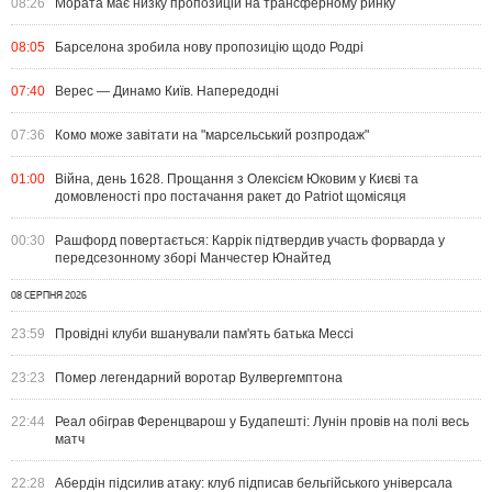
08:26
Мората має низку пропозицій на трансферному ринку
08:05
Барселона зробила нову пропозицію щодо Родрі
07:40
Верес — Динамо Київ. Напередодні
07:36
Комо може завітати на "марсельський розпродаж"
01:00
Війна, день 1628. Прощання з Олексієм Юковим у Києві та
домовленості про постачання ракет до Patriot щомісяця
00:30
Рашфорд повертається: Каррік підтвердив участь форварда у
передсезонному зборі Манчестер Юнайтед
08 СЕРПНЯ 2026
23:59
Провідні клуби вшанували пам'ять батька Мессі
23:23
Помер легендарний воротар Вулвергемптона
22:44
Реал обіграв Ференцварош у Будапешті: Лунін провів на полі весь
матч
22:28
Абердін підсилив атаку: клуб підписав бельгійського універсала