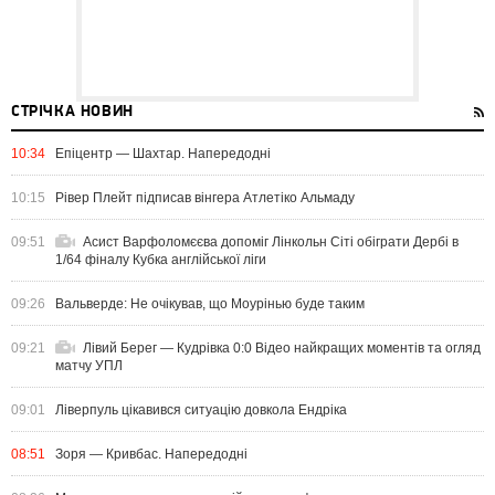
СТРІЧКА НОВИН
10:34
Епіцентр — Шахтар. Напередодні
10:15
Рівер Плейт підписав вінгера Атлетіко Альмаду
09:51
Асист Варфоломєєва допоміг Лінкольн Сіті обіграти Дербі в
1/64 фіналу Кубка англійської ліги
09:26
Вальверде: Не очікував, що Моурінью буде таким
09:21
Лівий Берег — Кудрівка 0:0 Відео найкращих моментів та огляд
матчу УПЛ
09:01
Ліверпуль цікавився ситуацію довкола Ендріка
08:51
Зоря — Кривбас. Напередодні