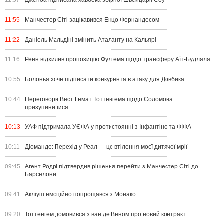
11:57
Дженоа підписала хавбека збірної Швейцарії Соу
11:55
Манчестер Сіті зацікавився Енцо Фернандесом
11:22
Даніель Мальдіні змінить Аталанту на Кальярі
11:16
Ренн відхилив пропозицію Фулгема щодо трансферу Аїт-Будляля
10:55
Болонья хоче підписати конкурента в атаку для Довбика
10:44
Переговори Вест Гема і Тоттенгема щодо Соломона
призупинилися
10:13
УАФ підтримала УЄФА у протистоянні з Інфантіно та ФІФА
10:11
Діоманде: Перехід у Реал — це втілення моєї дитячої мрії
09:45
Агент Родрі підтвердив рішення перейти з Манчестер Сіті до
Барселони
09:41
Акліуш емоційно попрощався з Монако
09:20
Тоттенгем домовився з ван де Веном про новий контракт