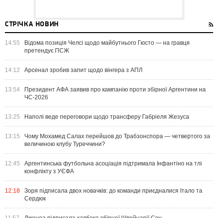
СТРІЧКА НОВИН
14:55
Відома позиція Челсі щодо майбутнього Гюсто — на гравця
претендує ПСЖ
14:12
Арсенал зробив запит щодо вінгера з АПЛ
13:54
Президент АФА заявив про кампанію проти збірної Аргентини на
ЧС-2026
13:25
Наполі веде переговори щодо трансферу Габріеля Жезуса
13:15
Чому Мохамед Салах перейшов до Трабзонспора — четвертого за
величиною клубу Туреччини?
12:45
Аргентинська футбольна асоціація підтримала Інфантіно на тлі
конфлікту з УЄФА
12:18
Зоря підписала двох новачків: до команди приєдналися Італо та
Сердюк